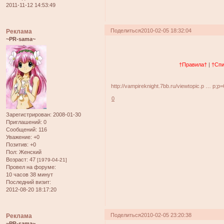
2011-11-12 14:53:49
Поделиться
2010-02-05 18:32:04
Реклама
~PR-sama~
†Правила†
|
†Спи
http://vampireknight.7bb.ru/viewtopic.p … p;p
0
Зарегистрирован
: 2008-01-30
Приглашений:
0
Сообщений:
116
Уважение:
+0
Позитив:
+0
Пол:
Женский
Возраст:
47
[1979-04-21]
Провел на форуме:
10 часов 38 минут
Последний визит:
2012-08-20 18:17:20
Поделиться
2010-02-05 23:20:38
Реклама
~PR-sama~