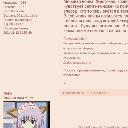
Мировая война. Жестокая, кров
Уважение:
+258
чувствует себя немножечко при
Позитив:
+127
вперед, кто-то скрывается в тен
Пол:
Женский
В событиях войны создаются п
Возраст:
35
[1991-02-06]
Провел на форуме:
- великая сила, над которой см
7 дней 21 час
львята - будущее поколение. В
Последний визит:
юных или же помочь в их воспи
2011-11-12 14:53:49
Присоединяйся!
Интересный сюжет не оставит тебя равнодуш
вопросами по форуму.
Ты можешь быть хладнокровным воином Тьмы
семьянином.
Добро пожаловать!
Просим обратить внимание, что на форум
взросления.
0
Поделиться
2010-02-20 08:48:13
Neko
Главная няка =^_^=
Форум
|
Правила
|
Сюжет
|
Персонаж