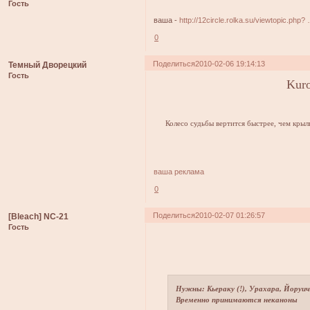
Гость
ваша -
http://12circle.rolka.su/viewtopic.ph
0
Поделиться
2010-02-06 19:14:13
Темный Дворецкий
Гость
Kuro
Колесо судьбы вертится быстрее, чем крыл
ваша реклама
0
Поделиться
2010-02-07 01:26:57
[Bleach] NC-21
Гость
Нужны: Кьераку (!), Урахара, Йоруи
Временно принимаются неканоны