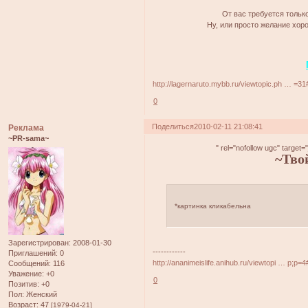
От вас требуется тольк
Ну, или просто желание хоро
http://lagernaruto.mybb.ru/viewtopic.ph … =3
0
Поделиться
2010-02-11 21:08:41
Реклама
~PR-sama~
" rel="nofollow ugc" target=
~Тв
*картинка кликабельна
Зарегистрирован
: 2008-01-30
------------
Приглашений:
0
http://ananimeislife.anihub.ru/viewtopi … p;p=
Сообщений:
116
Уважение:
+0
0
Позитив:
+0
Пол:
Женский
Возраст:
47
[1979-04-21]