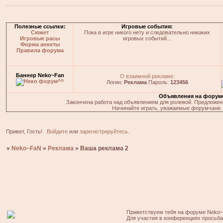
Полезные ссылки:
Игровые события:
Сюжет
Пока в игре никого нету и следовательно никаких
Игровые расы
игровых событий...
Форма анкеты
Правила форума
Баннер Neko~Fan
О взаимной рекламе:
Логин:
Реклама
Пароль:
123456
Объявления на форум
Закончена работа над объявлением для ролевой. Предложения
Начинайте играть, уважаемые форумчане. 
Привет, Гость!
Войдите
или
зарегистрируйтесь
.
»
Neko~FaN
»
Реклама
»
Ваша реклама 2
Приветствуем тебя на форуме Neko~
Для участия в конференциях просьб