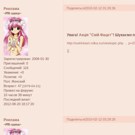
Поделиться
2010-02-12 01:26:36
Реклама
~PR-sama~
Увага!
Акція "Свій Фацет"
! Шукаємо п
http://swirktown.rolka.su/viewtopic.php … p=
0
Зарегистрирован
: 2008-01-30
Приглашений:
0
Сообщений:
116
Уважение:
+0
Позитив:
+0
Пол:
Женский
Возраст:
47
[1979-04-21]
Провел на форуме:
10 часов 38 минут
Последний визит:
2012-08-20 18:17:20
Поделиться
2010-02-12 03:29:26
Реклама
~PR-sama~