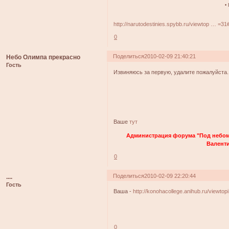
•
http://narutodestinies.spybb.ru/viewtop … =3
0
Поделиться
2010-02-09 21:40:21
Небо Олимпа прекрасно
Гость
Извиняюсь за первую, удалите пожалуйста.
Ваше
тут
Администрация форума "Под небом
Валенти
0
Поделиться
2010-02-09 22:20:44
....
Гость
Ваша -
http://konohacollege.anihub.ru/viewto
0