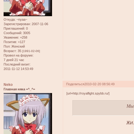
Откуда:
~nyaa~
Зарегистрирован
: 2007-11-06
Приглашений:
0
Сообщений:
3005
Уважение:
+258
Позитив:
+127
Пол:
Женский
Возраст:
35
[1991-02-06]
Провел на форуме:
7 дней 21 час
Последний визит:
2011-11-12 14:53:49
Поделиться
2010-02-20 08:56:49
Neko
Главная няка =^_^=
[url=http://royalfight.spybb.ru/]
Мы 
Жи