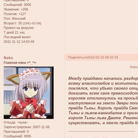
Приглашений:
0
Сообщений:
3005
Уважение:
+258
Позитив:
+127
Пол:
Женский
Возраст:
35
[1991-02-06]
Провел на форуме:
7 дней 21 час
Последний визит:
2011-11-12 14:53:49
Поделиться
2010-02-20 08:42:34
Neko
Главная няка =^_^=
Коро
Между прайдами начались раздо
всему властолюбие и мстительн
поклялся, что убъет своего отц
доказать всем свое превосходст
королем откликнулись на просьб
наступления на земли Эвери по
прайда Тьмы. Король прайда Св
Тьмы и львов-каннибалов и приз
короля Тьмы льва Данте. Решен
Откуда:
~nyaa~
существовать, а земли прайда б
Зарегистрирован
: 2007-11-06
------------------------------------------------------
Приглашений:
0
Сообщений:
3005