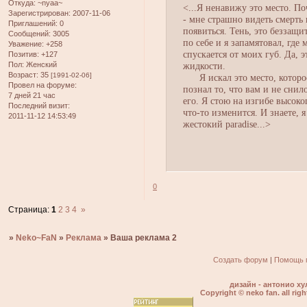
Откуда:
~nyaa~
<...Я ненавижу это место. По
Зарегистрирован
: 2007-11-06
- мне страшно видеть смерть 
Приглашений:
0
появиться. Тень, это беззащи
Сообщений:
3005
по себе и я запамятовал, где
Уважение:
+258
спускается от моих губ. Да, 
Позитив:
+127
Пол:
Женский
жидкости.
Возраст:
35
[1991-02-06]
Я искал это место, которое 
Провел на форуме:
познал то, что вам и не снил
7 дней 21 час
его. Я стою на изгибе высоко
Последний визит:
что-то изменится. И знаете, я
2011-11-12 14:53:49
жестокий paradise...>
0
Страница:
1
2
3
4
»
»
Neko~FaN
»
Реклама
»
Ваша реклама 2
Создать форум
|
Помощь 
дизайн - антонио ху
Copyright © neko fan. all righ