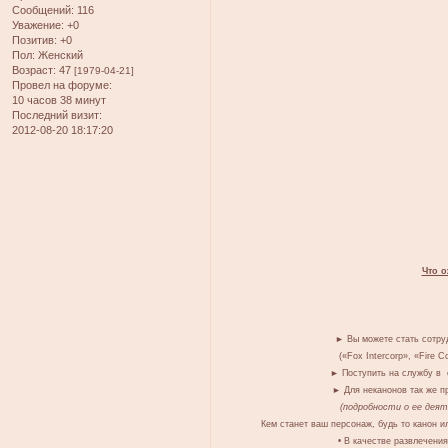
Сообщений:
116
Уважение:
+0
Позитив:
+0
Пол:
Женский
Возраст:
47
[1979-04-21]
Провел на форуме:
10 часов 38 минут
Последний визит:
2012-08-20 18:17:20
Что о
► Вы можете стать сотру
(«Fox Intercorp», «Fire Co
► Поступить на службу в с
► Для неканонов так же п
(подробности о ее дея
Кем станет ваш персонаж, будь то канон и
• В качестве развлечени