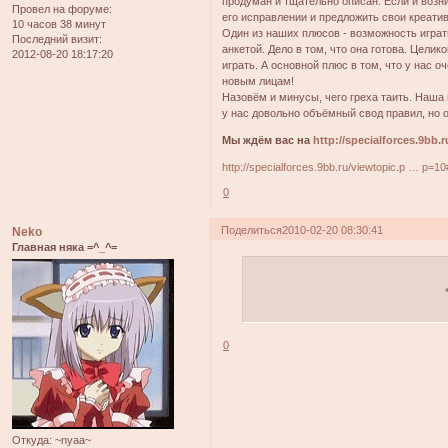
продуман и тщательно описан. Если и возни
Провел на форуме:
его исправлении и предложить свои креати
10 часов 38 минут
Один из наших плюсов - возможность играть
Последний визит:
анкетой. Дело в том, что она готова. Цели
2012-08-20 18:17:20
играть. А основной плюс в том, что у нас
новым лицам!
Назовём и минусы, чего греха таить. Наша 
у нас довольно объёмный свод правил, но он
Мы ждём вас на
http://specialforces.9bb.r
http://specialforces.9bb.ru/viewtopic.p … p=1
0
Поделиться
2010-02-20 08:30:41
Neko
Главная няка =^_^=
0
Откуда:
~nyaa~