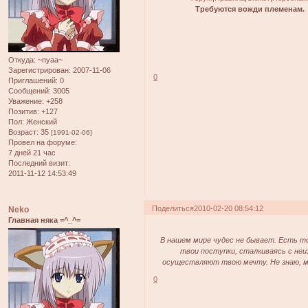
Требуются вожди племенам.
Откуда:
~nyaa~
Зарегистрирован
: 2007-11-06
0
Приглашений:
0
Сообщений:
3005
Уважение:
+258
Позитив:
+127
Пол:
Женский
Возраст:
35
[1991-02-06]
Провел на форуме:
7 дней 21 час
Последний визит:
2011-11-12 14:53:49
Поделиться
2010-02-20 08:54:12
Neko
Главная няка =^_^=
В нашем мире чудес не бывает. Есть то
твои поступки, сталкиваясь с не
осуществляют твою мечту. Не знаю, мож
0