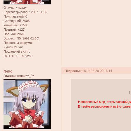
Откуда:
~nyaa~
Зарегистрирован
: 2007-11-06
Приглашений:
0
Сообщений:
3005
Уважение:
+258
Позитив:
+127
Пол:
Женский
Возраст:
35
[1991-02-06]
Провел на форуме:
7 дней 21 час
Последний визит:
2011-11-12 14:53:49
Поделиться
2010-02-20 09:13:14
Neko
Главная няка =^_^=
[
Невероятный мир, открывающий дл
В твоём распоряжении всё от древ