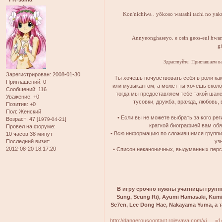
Kon'nichiwa . yōkoso watashi tachi no yaku
Annyeonghaseyo. e osin geos-eul hwan
gi
Здраствуйте. Приглашаем в
Зарегистрирован
: 2008-01-30
Ты хочешь почувствовать себя в роли ка
Приглашений:
0
или музыкантом, а может ты хочешь сколо
Сообщений:
116
тогда мы предоставляем тебе такой шанс
Уважение:
+0
тусовки, дружба, вражда, любовь,
Позитив:
+0
Пол:
Женский
• Если вы не можете выбрать за кого ре
Возраст:
47
[1979-04-21]
краткой биографией вам об
Провел на форуме:
• Всю информацию по сложившимся группир
10 часов 38 минут
Последний визит:
уз
2012-08-20 18:17:20
• Списон неканоничных, выдуманных пер
В игру срочно нужны учатницы группы
Sung, Seung Ri), Ayumi Hamasaki, Kumi 
Se7en, Lee Dong Hae, Nakayama Yuma, а 
http://dangerouscontact.rolevaya.com/vi … =