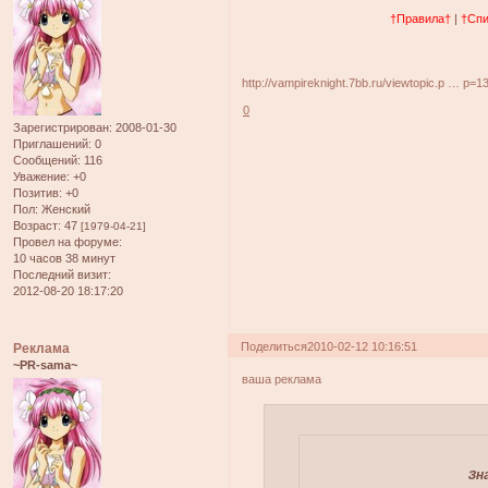
†Правила†
|
†Спи
http://vampireknight.7bb.ru/viewtopic.p … p=
0
Зарегистрирован
: 2008-01-30
Приглашений:
0
Сообщений:
116
Уважение:
+0
Позитив:
+0
Пол:
Женский
Возраст:
47
[1979-04-21]
Провел на форуме:
10 часов 38 минут
Последний визит:
2012-08-20 18:17:20
Поделиться
2010-02-12 10:16:51
Реклама
~PR-sama~
ваша реклама
Зн