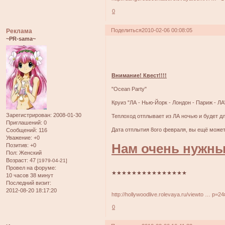
0
Поделиться
2010-02-06 00:08:05
Реклама
~PR-sama~
Внимание! Квест!!!!
"Ocean Party"
Круиз "ЛА - Нью-Йорк - Лондон - Париж - ЛА"
Зарегистрирован
: 2008-01-30
Теплоход отплывает из ЛА ночью и будет дл
Приглашений:
0
Дата отплытия 8ого февраля, вы ещё может
Сообщений:
116
Уважение:
+0
Нам очень нужны
Позитив:
+0
Пол:
Женский
Возраст:
47
[1979-04-21]
Провел на форуме:
★★★★★★★★★★★★★★★
10 часов 38 минут
Последний визит:
2012-08-20 18:17:20
http://hollywoodlive.rolevaya.ru/viewto … p=2
0