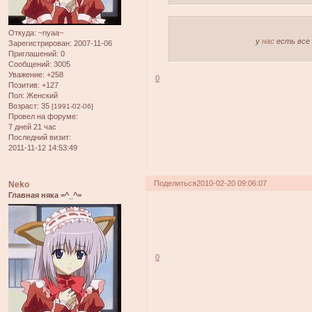
Откуда:
~nyaa~
у
нас
есть все 
Зарегистрирован
: 2007-11-06
Приглашений:
0
Сообщений:
3005
Уважение:
+258
0
Позитив:
+127
Пол:
Женский
Возраст:
35
[1991-02-06]
Провел на форуме:
7 дней 21 час
Последний визит:
2011-11-12 14:53:49
Поделиться
2010-02-20 09:06:07
Neko
Главная няка =^_^=
0