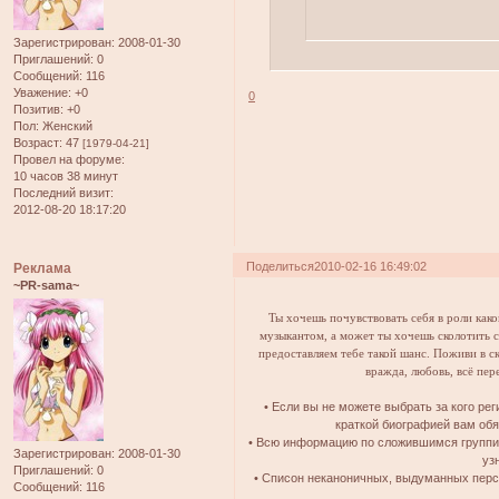
Зарегистрирован
: 2008-01-30
Приглашений:
0
Сообщений:
116
Уважение:
+0
0
Позитив:
+0
Пол:
Женский
Возраст:
47
[1979-04-21]
Провел на форуме:
10 часов 38 минут
Последний визит:
2012-08-20 18:17:20
Поделиться
2010-02-16 16:49:02
Реклама
~PR-sama~
Ты хочешь почувствовать себя в роли как
музыкантом, а может ты хочешь сколотить с
предоставляем тебе такой шанс. Поживи в с
вражда, любовь, всё пер
• Если вы не можете выбрать за кого ре
краткой биографией вам об
• Всю информацию по сложившимся группир
Зарегистрирован
: 2008-01-30
уз
Приглашений:
0
• Списон неканоничных, выдуманных пер
Сообщений:
116