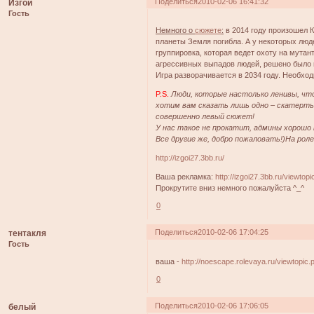
Поделиться
2010-02-06 16:41:32
Изгои
Гость
Немного о
сюжете
:
в 2014 году произошел К
планеты Земля погибла. А у некоторых люд
группировка, которая ведет охоту на мутан
агрессивных выпадов людей, решено было 
Игра разворачивается в 2034 году. Необход
P.S.
Люди, которые настолько ленивы, что
хотим вам сказать лишь одно – скатерть
совершенно левый сюжет!
У нас такое не прокатит, админы хорошо 
Все другие же, добро пожаловать!)На рол
http://izgoi27.3bb.ru/
Ваша рекламка:
http://izgoi27.3bb.ru/viewto
Прокрутите вниз немного пожалуйста ^_^
0
Поделиться
2010-02-06 17:04:25
тентакля
Гость
ваша -
http://noescape.rolevaya.ru/viewtopic
0
Поделиться
2010-02-06 17:06:05
белый