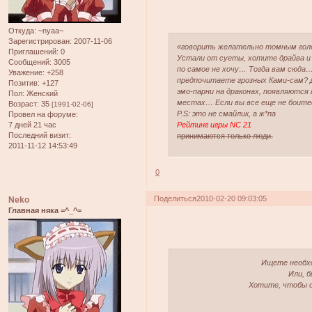
Откуда:
~nyaa~
Зарегистрирован
: 2007-11-06
«говорить желательно томным гол
Приглашений:
0
Устали от суеты, хотите драйва 
Сообщений:
3005
по самое не хочу… Тогда вам сюда… 
Уважение:
+258
предпочитаете грозных Ками-сам? 
Позитив:
+127
эмо-парни на драконах, появляются
Пол:
Женский
местах… Если вы все еще не боитес
Возраст:
35
[1991-02-06]
P.S: это не смайлик, а ж*па
Провел на форуме:
7 дней 21 час
Рейтинг игры NC 21
Последний визит:
принимаются только люди.
2011-11-12 14:53:49
0
Поделиться
2010-02-20 09:03:05
Neko
Главная няка =^_^=
Ищете необхо
Или, 
Хотите, чтобы о