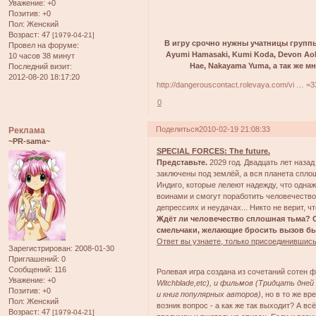
Уважение:
+0
Позитив:
+0
Пол:
Женский
Возраст:
47
[1979-04-21]
В игру срочно нужны учатницы группы 
Провел на форуме:
Ayumi Hamasaki, Kumi Koda, Devon Aoki
10 часов 38 минут
Hae, Nakayama Yuma, а так же м
Последний визит:
2012-08-20 18:17:20
http://dangerouscontact.rolevaya.com/vi … =
0
Поделиться
2010-02-19 21:08:33
Реклама
~PR-sama~
SPECIAL FORCES: The future.
Представьте.
2029 год. Двадцать лет наза
заключены под землёй, а вся планета спло
Индиго, которые лелеют надежду, что одна
воинами и смогут поработить человечество.
депрессиях и неудачах... Никто не верит, ч
Ждёт ли человечество сплошная тьма? См
смельчаки, желающие бросить вызов б
Ответ вы узнаете, только присоединившись
Зарегистрирован
: 2008-01-30
Приглашений:
0
Сообщений:
116
Ролевая игра создана из сочетаний сотен
Уважение:
+0
Witchblade,etc), и фильмов (Тридцать дней н
Позитив:
+0
и книг популярных авторов)
, но в то же в
Пол:
Женский
возник вопрос - а как же так выходит? А в
Возраст:
47
[1979-04-21]