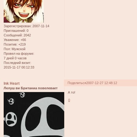
Зарегистрирован
: 2007-11-14
Приглашений:
0
Сообщений:
2042
Уважение:
+66
Позитив:
+219
Пол:
Мужской
Провел на форуме:
7 дней 0 часов
Последний визит:
2015-11-17 00:12:33
Поделиться
2007-12-27 12:48:12
Ink Heart
Лелуш ви Британиа повелевает
А то!
0