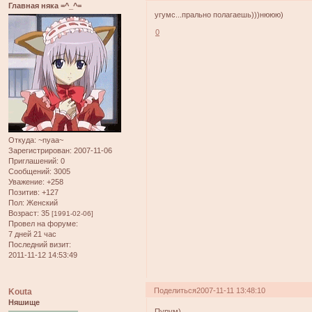
Главная няка =^_^=
угумс...прально полагаешь)))нююю)
0
Откуда:
~nyaa~
Зарегистрирован
: 2007-11-06
Приглашений:
0
Сообщений:
3005
Уважение:
+258
Позитив:
+127
Пол:
Женский
Возраст:
35
[1991-02-06]
Провел на форуме:
7 дней 21 час
Последний визит:
2011-11-12 14:53:49
Поделиться
2007-11-11 13:48:10
Kouta
Няшище
Пурум)