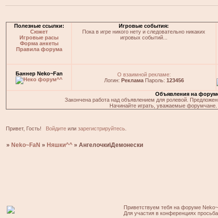
Полезные ссылки:
Игровые события:
Сюжет
Пока в игре никого нету и следовательно никаких
Игровые расы
игровых событий...
Форма анкеты
Правила форума
Баннер Neko~Fan
О взаимной рекламе:
Логин:
Реклама
Пароль:
123456
Объявления на форум
Закончена работа над объявлением для ролевой. Предложения
Начинайте играть, уважаемые форумчане. 
Привет, Гость!
Войдите
или
зарегистрируйтесь
.
»
Neko~FaN
»
Няшки^^
»
Ангелочки\Демонески
Приветствуем тебя на форуме Neko~
Для участия в конференциях просьб