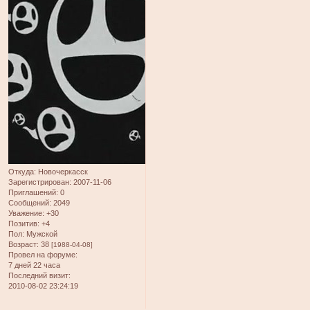
Откуда:
Новочеркасск
Зарегистрирован
: 2007-11-06
Приглашений:
0
Сообщений:
2049
Уважение:
+30
Позитив:
+4
Пол:
Мужской
Возраст:
38
[1988-04-08]
Провел на форуме:
7 дней 22 часа
Последний визит:
2010-08-02 23:24:19