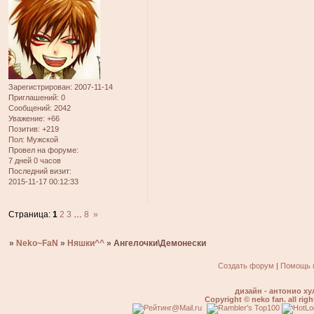
Зарегистрирован
: 2007-11-14
Приглашений:
0
Сообщений:
2042
Уважение:
+66
Позитив:
+219
Пол:
Мужской
Провел на форуме:
7 дней 0 часов
Последний визит:
2015-11-17 00:12:33
Страница:
1
2
3
…
8
»
»
Neko~FaN
»
Няшки^^
»
Ангелочки\Демонески
Создать форум
|
Помощь 
дизайн - антонио ху
Copyright © neko fan. all righ