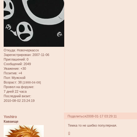
Откуда:
Новочеркасск
Зарегистрирован
: 2007-11-06
Приглашений:
0
Сообщений:
2049
Уважение:
+30
Позитив:
+4
Пол:
Мужской
Возраст:
38
[1988-04-08]
Провел на форуме:
7 дней 22 часа
Последний визит:
2010-08-02 23:24:19
Поделиться
2008-01-17 03:29:11
Yoshiro
Каваище
Темка то не шибко популярная.
0