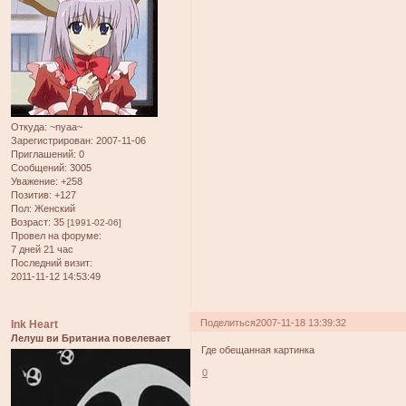
Откуда:
~nyaa~
Зарегистрирован
: 2007-11-06
Приглашений:
0
Сообщений:
3005
Уважение:
+258
Позитив:
+127
Пол:
Женский
Возраст:
35
[1991-02-06]
Провел на форуме:
7 дней 21 час
Последний визит:
2011-11-12 14:53:49
Поделиться
2007-11-18 13:39:32
Ink Heart
Лелуш ви Британиа повелевает
Где обещанная картинка
0