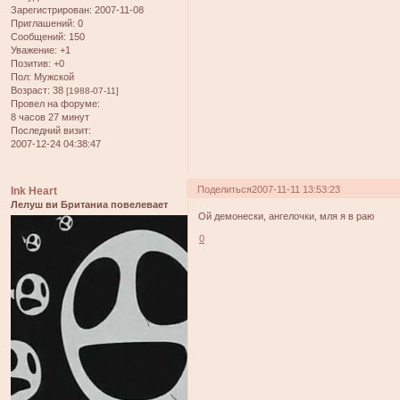
Зарегистрирован
: 2007-11-08
Приглашений:
0
Сообщений:
150
Уважение:
+1
Позитив:
+0
Пол:
Мужской
Возраст:
38
[1988-07-11]
Провел на форуме:
8 часов 27 минут
Последний визит:
2007-12-24 04:38:47
Поделиться
2007-11-11 13:53:23
Ink Heart
Лелуш ви Британиа повелевает
Ой демонески, ангелочки, мля я в раю
0