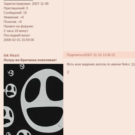
Зарегистрирован
: 2007-11-08
Приглашений:
0
Сообщений:
15
Уважение:
+0
Позитив:
+0
Провел на форуме:
2 часа 18 минут
Последний визит:
2008-02-01 15:59:06
Поделиться
2007-11-15 13:36:22
Ink Heart
Лелуш ви Британиа повелевает
Воть мое видение ангела по имени Neko :)))
0