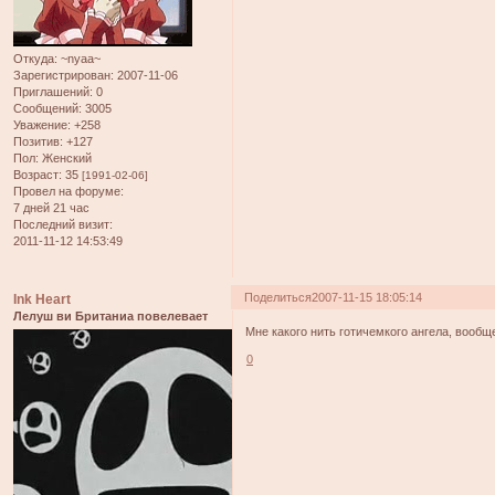
Откуда:
~nyaa~
Зарегистрирован
: 2007-11-06
Приглашений:
0
Сообщений:
3005
Уважение:
+258
Позитив:
+127
Пол:
Женский
Возраст:
35
[1991-02-06]
Провел на форуме:
7 дней 21 час
Последний визит:
2011-11-12 14:53:49
Поделиться
2007-11-15 18:05:14
Ink Heart
Лелуш ви Британиа повелевает
Мне какого нить готичемкого ангела, вооб
0