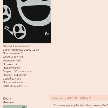
Откуда:
Новочеркасск
Зарегистрирован
: 2007-11-06
Приглашений:
0
Сообщений:
2049
Уважение:
+30
Позитив:
+4
Пол:
Мужской
Возраст:
38
[1988-04-08]
Провел на форуме:
7 дней 22 часа
Последний визит:
2010-08-02 23:24:19
Поделиться
2007-11-11 13:57:11
Kouta
Няшище
Сюг тыне угодал) Ты был бы в раю еси бы б