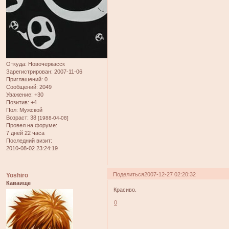
Откуда:
Новочеркасск
Зарегистрирован
: 2007-11-06
Приглашений:
0
Сообщений:
2049
Уважение:
+30
Позитив:
+4
Пол:
Мужской
Возраст:
38
[1988-04-08]
Провел на форуме:
7 дней 22 часа
Последний визит:
2010-08-02 23:24:19
Поделиться
2007-12-27 02:20:32
Yoshiro
Каваище
Красиво.
0