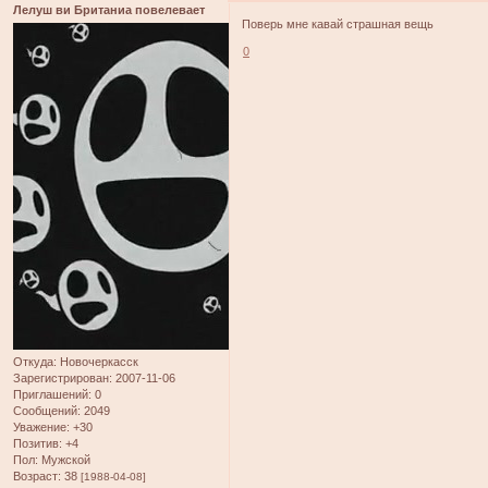
Лелуш ви Британиа повелевает
Поверь мне кавай страшная вещь
0
Откуда:
Новочеркасск
Зарегистрирован
: 2007-11-06
Приглашений:
0
Сообщений:
2049
Уважение:
+30
Позитив:
+4
Пол:
Мужской
Возраст:
38
[1988-04-08]