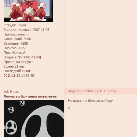
Откуда:
~nyaa~
Зарегистрирован
: 2007-11-06
Приглашений:
0
Сообщений:
3005
Уважение:
+258
Позитив:
+127
Пол:
Женский
Возраст:
35
[1991-02-06]
Провел на форуме:
7 дней 21 час
Последний визит:
2011-11-12 14:53:49
Поделиться
2007-11-11 13:57:09
Ink Heart
Лелуш ви Британиа повелевает
Не надыть я больше не буду
0