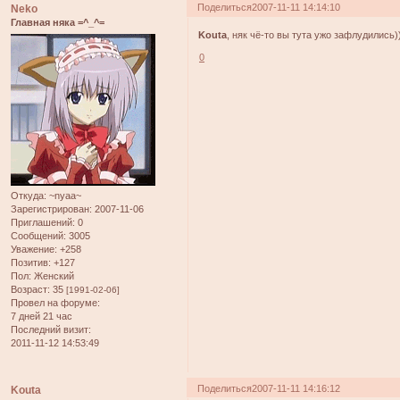
Поделиться
2007-11-11 14:14:10
Neko
Главная няка =^_^=
Kouta
, няк чё-то вы тута ужо зафлудились)
0
Откуда:
~nyaa~
Зарегистрирован
: 2007-11-06
Приглашений:
0
Сообщений:
3005
Уважение:
+258
Позитив:
+127
Пол:
Женский
Возраст:
35
[1991-02-06]
Провел на форуме:
7 дней 21 час
Последний визит:
2011-11-12 14:53:49
Поделиться
2007-11-11 14:16:12
Kouta