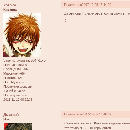
Поделиться
2007-12-05 13:44:29
Yoshiro
Каваище
Да это юри. Но если это в юри выложить, то
0
Зарегистрирован
: 2007-11-14
Приглашений:
0
Сообщений:
2042
Уважение:
+66
Позитив:
+219
Пол:
Мужской
Провел на форуме:
7 дней 0 часов
Последний визит:
2015-11-17 00:12:33
Поделиться
2007-12-05 14:46:42
Дмитрий
Няк
Сюгоками написал Воть мое видение ангела
это точно NEKO 100 процентов