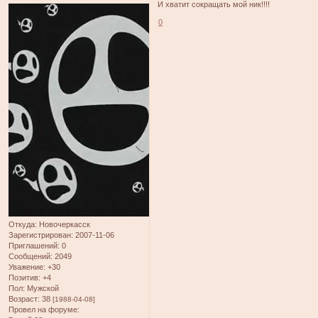
И хватит сокращать мой ник!!!!
0
Откуда:
Новочеркасск
Зарегистрирован
: 2007-11-06
Приглашений:
0
Сообщений:
2049
Уважение:
+30
Позитив:
+4
Пол:
Мужской
Возраст:
38
[1988-04-08]
Провел на форуме: