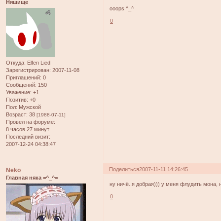
Няшище
ooops ^_^
0
Откуда:
Elfen Lied
Зарегистрирован
: 2007-11-08
Приглашений:
0
Сообщений:
150
Уважение:
+1
Позитив:
+0
Пол:
Мужской
Возраст:
38
[1988-07-11]
Провел на форуме:
8 часов 27 минут
Последний визит:
2007-12-24 04:38:47
Поделиться
2007-11-11 14:26:45
Neko
Главная няка =^_^=
ну ничё..я добрая))) у меня флудить мона,
0