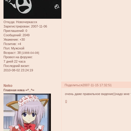
Откуда:
Новочеркасск
Зарегистрирован
: 2007-11-06
Приглашений:
0
Сообщений:
2049
Уважение:
+30
Позитив:
+4
Пол:
Мужской
Возраст:
38
[1988-04-08]
Провел на форуме:
7 дней 22 часа
Последний визит:
2010-08-02 23:24:19
Поделиться
2007-11-15 17:32:51
Neko
Главная няка =^_^=
очень даже правильное видение))надо мне т
0