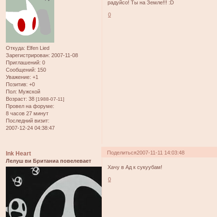
радуйсо! Ты на Земле!!! :D
0
Откуда:
Elfen Lied
Зарегистрирован
: 2007-11-08
Приглашений:
0
Сообщений:
150
Уважение:
+1
Позитив:
+0
Пол:
Мужской
Возраст:
38
[1988-07-11]
Провел на форуме:
8 часов 27 минут
Последний визит:
2007-12-24 04:38:47
Поделиться
2007-11-11 14:03:48
Ink Heart
Лелуш ви Британиа повелевает
Хачу в Ад к сукуубам!
0