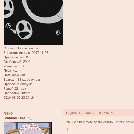
Откуда:
Новочеркасск
Зарегистрирован
: 2007-11-06
Приглашений:
0
Сообщений:
2049
Уважение:
+30
Позитив:
+4
Пол:
Мужской
Возраст:
38
[1988-04-08]
Провел на форуме:
7 дней 22 часа
Последний визит:
2010-08-02 23:24:19
Поделиться
2007-11-16 17:52:59
Neko
Главная няка =^_^=
эм..ну это я буду долго искать..но всё-таки
0