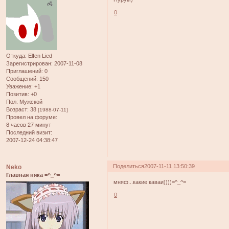
0
Откуда:
Elfen Lied
Зарегистрирован
: 2007-11-08
Приглашений:
0
Сообщений:
150
Уважение:
+1
Позитив:
+0
Пол:
Мужской
Возраст:
38
[1988-07-11]
Провел на форуме:
8 часов 27 минут
Последний визит:
2007-12-24 04:38:47
Поделиться
2007-11-11 13:50:39
Neko
Главная няка =^_^=
мняф...какие каваи))))=^_^=
0