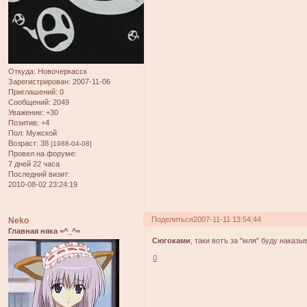
Откуда:
Новочеркасск
Зарегистрирован
: 2007-11-06
Приглашений:
0
Сообщений:
2049
Уважение:
+30
Позитив:
+4
Пол:
Мужской
Возраст:
38
[1988-04-08]
Провел на форуме:
7 дней 22 часа
Последний визит:
2010-08-02 23:24:19
Поделиться
2007-11-11 13:54:44
Neko
Главная няка =^_^=
Сюгоками
, таки вотъ за "мля" буду наказы
0