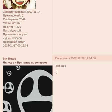
Зарегистрирован
: 2007-11-14
Приглашений:
0
Сообщений:
2042
Уважение:
+66
Позитив:
+219
Пол:
Мужской
Провел на форуме:
7 дней 0 часов
Последний визит:
2015-11-17 00:12:33
Поделиться
2007-12-26 12:04:00
Ink Heart
Лелуш ви Британиа повелевает
Вот еще
0