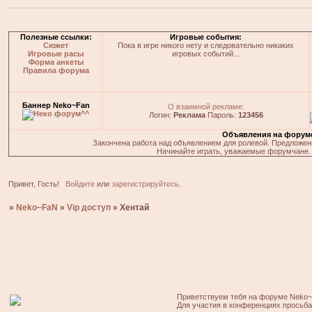
Полезные ссылки:
Игровые события:
Сюжет
Пока в игре никого нету и следовательно никаких
Игровые расы
игровых событий...
Форма анкеты
Правила форума
Баннер Neko~Fan
О взаимной рекламе:
Логин:
Реклама
Пароль:
123456
Объявления на форум
Закончена работа над объявлением для ролевой. Предложения
Начинайте играть, уважаемые форумчане. 
Привет, Гость!
Войдите
или
зарегистрируйтесь
.
»
Neko~FaN
»
Vip доступ
»
Хентай
Приветствуем тебя на форуме Neko~
Для участия в конференциях просьб