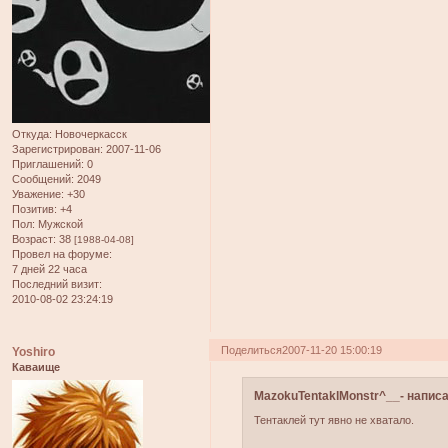
Откуда:
Новочеркасск
Зарегистрирован
: 2007-11-06
Приглашений:
0
Сообщений:
2049
Уважение:
+30
Позитив:
+4
Пол:
Мужской
Возраст:
38
[1988-04-08]
Провел на форуме:
7 дней 22 часа
Последний визит:
2010-08-02 23:24:19
Поделиться
2007-11-20 15:00:19
Yoshiro
Каваище
MazokuTentaklMonstr^__- написа
Тентаклей тут явно не хватало.