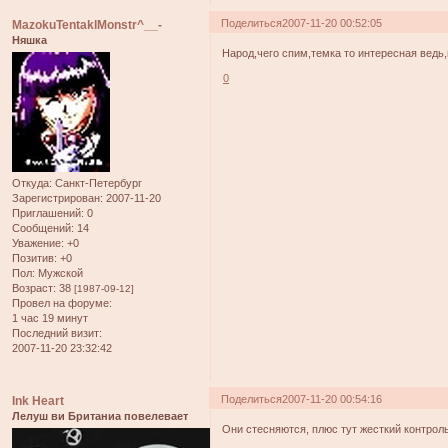
Поделиться
2007-11-20 00:52:05
MazokuTentaklMonstr^__-
Няшка
Народ,чего спим,темка то интересная ведь,
0
Откуда:
Санкт-Петербург
Зарегистрирован
: 2007-11-20
Приглашений:
0
Сообщений:
14
Уважение:
+0
Позитив:
+0
Пол:
Мужской
Возраст:
38
[1987-09-12]
Провел на форуме:
1 час 19 минут
Последний визит:
2007-11-20 23:32:42
Поделиться
2007-11-20 00:54:16
Ink Heart
Лелуш ви Британиа повелевает
Они стесняются, плюс тут жесткий контроль