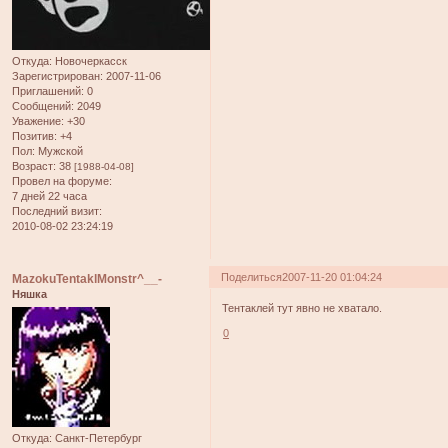
Откуда:
Новочеркасск
Зарегистрирован
: 2007-11-06
Приглашений:
0
Сообщений:
2049
Уважение:
+30
Позитив:
+4
Пол:
Мужской
Возраст:
38
[1988-04-08]
Провел на форуме:
7 дней 22 часа
Последний визит:
2010-08-02 23:24:19
Поделиться
2007-11-20 01:04:24
MazokuTentaklMonstr^__-
Няшка
Тентаклей тут явно не хватало.
0
Откуда:
Санкт-Петербург