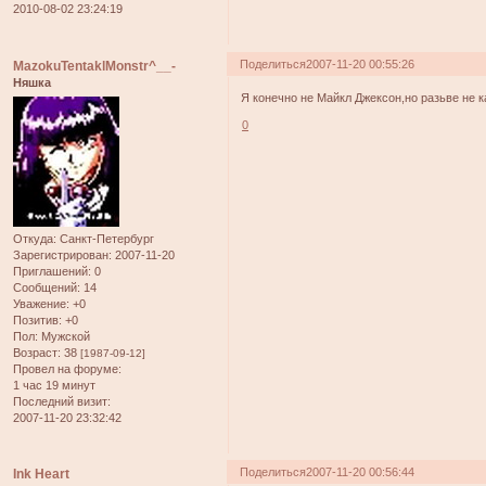
2010-08-02 23:24:19
Поделиться
2007-11-20 00:55:26
MazokuTentaklMonstr^__-
Няшка
Я конечно не Майкл Джексон,но разьве не к
0
Откуда:
Санкт-Петербург
Зарегистрирован
: 2007-11-20
Приглашений:
0
Сообщений:
14
Уважение:
+0
Позитив:
+0
Пол:
Мужской
Возраст:
38
[1987-09-12]
Провел на форуме:
1 час 19 минут
Последний визит:
2007-11-20 23:32:42
Поделиться
2007-11-20 00:56:44
Ink Heart