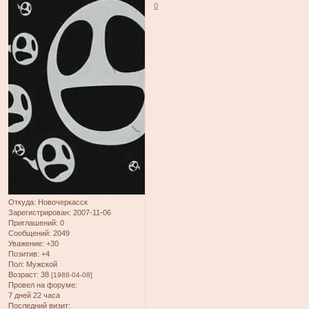
0
Откуда:
Новочеркасск
Зарегистрирован
: 2007-11-06
Приглашений:
0
Сообщений:
2049
Уважение:
+30
Позитив:
+4
Пол:
Мужской
Возраст:
38
[1988-04-08]
Провел на форуме:
7 дней 22 часа
Последний визит: