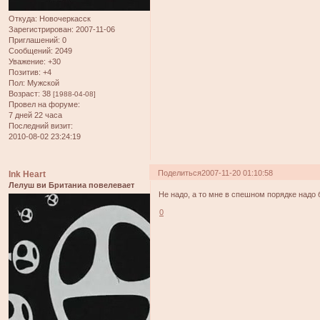
Откуда:
Новочеркасск
Зарегистрирован
: 2007-11-06
Приглашений:
0
Сообщений:
2049
Уважение:
+30
Позитив:
+4
Пол:
Мужской
Возраст:
38
[1988-04-08]
Провел на форуме:
7 дней 22 часа
Последний визит:
2010-08-02 23:24:19
Поделиться
2007-11-20 01:10:58
Ink Heart
Лелуш ви Британиа повелевает
Не надо, а то мне в спешном порядке надо б
0