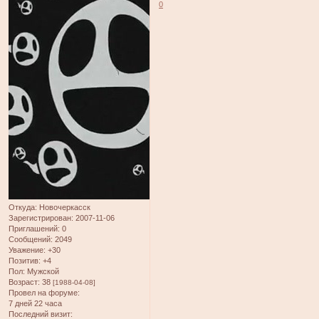
0
Откуда:
Новочеркасск
Зарегистрирован
: 2007-11-06
Приглашений:
0
Сообщений:
2049
Уважение:
+30
Позитив:
+4
Пол:
Мужской
Возраст:
38
[1988-04-08]
Провел на форуме:
7 дней 22 часа
Последний визит: