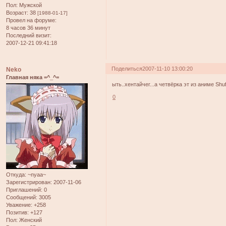
Пол:
Мужской
Возраст:
38
[1988-01-17]
Провел на форуме:
8 часов 36 минут
Последний визит:
2007-12-21 09:41:18
Поделиться
2007-11-10 13:00:20
Neko
Главная няка =^_^=
ыть..хентайчег...а четвёрка эт из аниме Shuff
0
Откуда:
~nyaa~
Зарегистрирован
: 2007-11-06
Приглашений:
0
Сообщений:
3005
Уважение:
+258
Позитив:
+127
Пол:
Женский