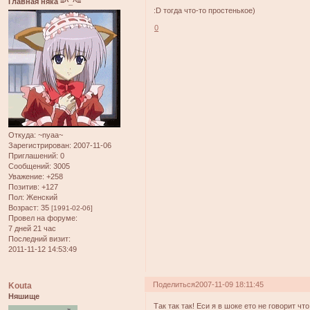
Главная няка =^_^=
:D тогда что-то простенькое)
0
Откуда:
~nyaa~
Зарегистрирован
: 2007-11-06
Приглашений:
0
Сообщений:
3005
Уважение:
+258
Позитив:
+127
Пол:
Женский
Возраст:
35
[1991-02-06]
Провел на форуме:
7 дней 21 час
Последний визит:
2011-11-12 14:53:49
Поделиться
2007-11-09 18:11:45
Kouta
Няшище
Так так так! Еси я в шоке ето не говорит что