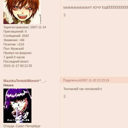
ЫЫЫЫЫЫЫЫЫ!!! ХОЧУ ЕЩЁЁЁЁЁЁЁЁЁЁЁЁЁ!!
0
Зарегистрирован
: 2007-11-14
Приглашений:
0
Сообщений:
2042
Уважение:
+66
Позитив:
+219
Пол:
Мужской
Провел на форуме:
7 дней 0 часов
Последний визит:
2015-11-17 00:12:33
Поделиться
2007-11-20 21:23:19
MazokuTentaklMonstr^__-
Няшка
Тентаклей так тентаклей=)
0
Откуда:
Санкт-Петербург