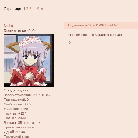
Страница:
1
2
3
…
9
»
Поделиться
2007-11-06 17:24:57
Neko
Главная няка =^_^=
Постим всё, что касается хентая)
0
Откуда:
~nyaa~
Зарегистрирован
: 2007-11-06
Приглашений:
0
Сообщений:
3005
Уважение:
+258
Позитив:
+127
Пол:
Женский
Возраст:
35
[1991-02-06]
Провел на форуме:
7 дней 21 час
Последний визит: