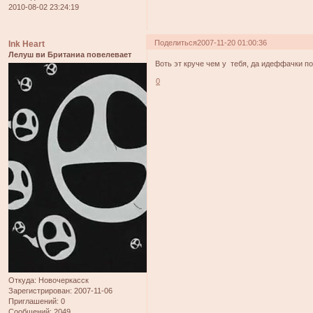
2010-08-02 23:24:19
Поделиться
2007-11-20 01:00:36
Ink Heart
Лелуш ви Британиа повелевает
Воть эт круче чем у тебя, да идеффачки п
0
Откуда:
Новочеркасск
Зарегистрирован
: 2007-11-06
Приглашений:
0
Сообщений:
2049