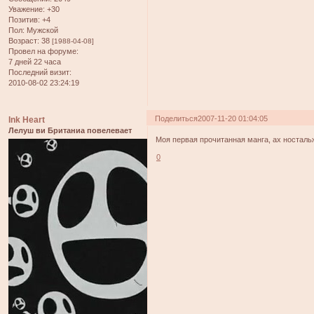
Уважение:
+30
Позитив:
+4
Пол:
Мужской
Возраст:
38
[1988-04-08]
Провел на форуме:
7 дней 22 часа
Последний визит:
2010-08-02 23:24:19
Поделиться
2007-11-20 01:04:05
Ink Heart
Лелуш ви Британиа повелевает
Моя первая прочитанная манга, ах ностальж
0