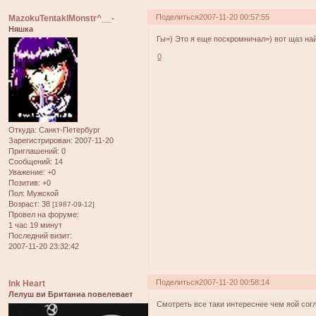
Поделиться
2007-11-20 00:57:55
MazokuTentaklMonstr^__-
Няшка
Гы=) Это я еще поскромничал=) вот щаз на
0
Откуда:
Санкт-Петербург
Зарегистрирован
: 2007-11-20
Приглашений:
0
Сообщений:
14
Уважение:
+0
Позитив:
+0
Пол:
Мужской
Возраст:
38
[1987-09-12]
Провел на форуме:
1 час 19 минут
Последний визит:
2007-11-20 23:32:42
Поделиться
2007-11-20 00:58:14
Ink Heart
Лелуш ви Британиа повелевает
Смотреть все таки интереснее чем яой сог