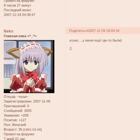
Провел на форуме:
8 часов 27 минут
Последний визит:
2007-12-24 04:38:47
Поделиться
2007-11-09 18:04:34
Neko
Главная няка =^_^=
угумс....у меня ещё где-то были)
0
Откуда:
~nyaa~
Зарегистрирован
: 2007-11-06
Приглашений:
0
Сообщений:
3005
Уважение:
+258
Позитив:
+127
Пол:
Женский
Возраст:
35
[1991-02-06]
Провел на форуме:
7 дней 21 час