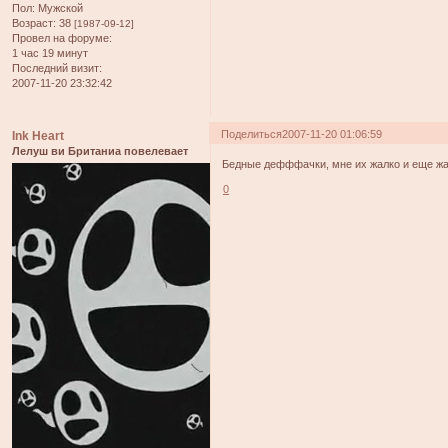
Пол:
Мужской
Возраст:
38
[1987-09-12]
Провел на форуме:
1 час 19 минут
Последний визит:
2007-11-20 23:32:42
Поделиться
2007-11-20 01:06:59
Ink Heart
Лелуш ви Британиа повелевает
Бедные дефффачки, мне их жалко и еще жал
0