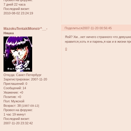
7 дней 22 часа
Последний визит:
2010-08-02 23:24:19
Поделиться
2007-11-20 00:56:45
MazokuTentaklMonstr^__-
Няшка
Яой? Хм...нет ничего странного что девушк
нравится,хоть я и парень,я как и в жизни
0
Откуда:
Санкт-Петербург
Зарегистрирован
: 2007-11-20
Приглашений:
0
Сообщений:
14
Уважение:
+0
Позитив:
+0
Пол:
Мужской
Возраст:
38
[1987-09-12]
Провел на форуме:
1 час 19 минут
Последний визит:
2007-11-20 23:32:42