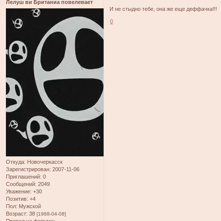
Лелуш ви Британиа повелевает
И не стыдно тебе, она же еще деффачка!!!
0
Откуда:
Новочеркасск
Зарегистрирован
: 2007-11-06
Приглашений:
0
Сообщений:
2049
Уважение:
+30
Позитив:
+4
Пол:
Мужской
Возраст:
38
[1988-04-08]
Провел на форуме: