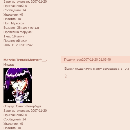
Зарегистрирован
: 2007-11-20
Приглашений:
0
Сообщений:
14
Уважение:
+0
Позитив:
+0
Пол:
Мужской
Возраст:
38
[1987-09-12]
Провел на форуме:
1 час 19 минут
Последний визит:
2007-11-20 23:32:42
Поделиться
2007-11-20 01:05:49
MazokuTentaklMonstr^__-
Няшка
Если я сюда начну мангу выкладывать то эт
0
Откуда:
Санкт-Петербург
Зарегистрирован
: 2007-11-20
Приглашений:
0
Сообщений:
14
Уважение:
+0
Позитив:
+0