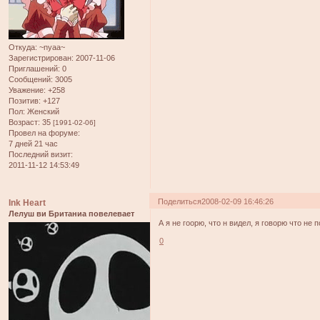
Откуда:
~nyaa~
Зарегистрирован
: 2007-11-06
Приглашений:
0
Сообщений:
3005
Уважение:
+258
Позитив:
+127
Пол:
Женский
Возраст:
35
[1991-02-06]
Провел на форуме:
7 дней 21 час
Последний визит:
2011-11-12 14:53:49
Поделиться
2008-02-09 16:46:26
Ink Heart
Лелуш ви Британиа повелевает
А я не гоорю, что н видел, я говорю что не 
0