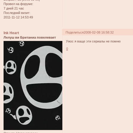
Провел на форуме:
7 дней 21 час
Последний визит:
2011-11-12 14:53:49
Поделиться
2008-02-08 16:58:32
Ink Heart
Лелуш ви Британиа повелевает
Ужос я ваще эти сериалы не помню
0