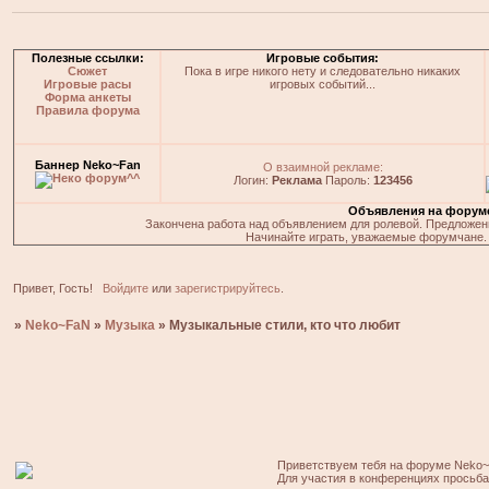
Полезные ссылки:
Игровые события:
Сюжет
Пока в игре никого нету и следовательно никаких
Игровые расы
игровых событий...
Форма анкеты
Правила форума
Баннер Neko~Fan
О взаимной рекламе:
Логин:
Реклама
Пароль:
123456
Объявления на форум
Закончена работа над объявлением для ролевой. Предложения
Начинайте играть, уважаемые форумчане. 
Привет, Гость!
Войдите
или
зарегистрируйтесь
.
»
Neko~FaN
»
Музыка
»
Музыкальные стили, кто что любит
Приветствуем тебя на форуме Neko~
Для участия в конференциях просьб