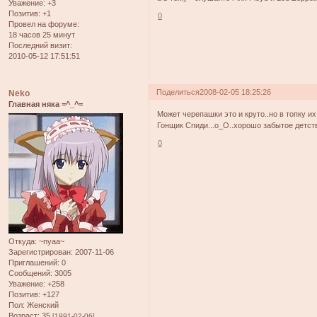
Уважение:
+3
Позитив:
+1
0
Провел на форуме:
18 часов 25 минут
Последний визит:
2010-05-12 17:51:51
Поделиться
2008-02-05 18:25:26
Neko
Главная няка =^_^=
Может черепашки это и круто..но в топку их
Гонщик Спиди...о_О..хорошо забытое детство
0
Откуда:
~nyaa~
Зарегистрирован
: 2007-11-06
Приглашений:
0
Сообщений:
3005
Уважение:
+258
Позитив:
+127
Пол:
Женский
Возраст:
35
[1991-02-06]