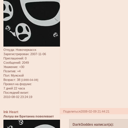
Откуда:
Новочеркасск
Зарегистрирован
: 2007-11-06
Приглашений:
0
Сообщений:
2049
Уважение:
+30
Позитив:
+4
Пол:
Мужской
Возраст:
38
[1988-04-08]
Провел на форуме:
7 дней 22 часа
Последний визит:
2010-08-02 23:24:19
Поделиться
2008-02-09 21:44:21
Ink Heart
Лелуш ви Британиа повелевает
DarkGoddes написал(а):