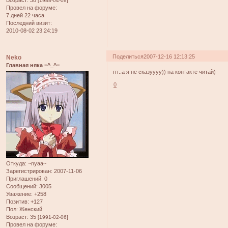
[1988-04-08]
Провел на форуме:
7 дней 22 часа
Последний визит:
2010-08-02 23:24:19
Поделиться
2007-12-16 12:13:25
Neko
Главная няка =^_^=
ггг..а я не сказуууу)) на контакте читай)
0
Откуда:
~nyaa~
Зарегистрирован
: 2007-11-06
Приглашений:
0
Сообщений:
3005
Уважение:
+258
Позитив:
+127
Пол:
Женский
Возраст:
35
[1991-02-06]
Провел на форуме: