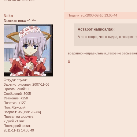
Поделиться
2008-02-10 13:05:44
Neko
Главная няка =^_^=
Астарот написал(а):
А я не гоорю, что н видел, я говорю 
всеравно неправильный..такое не забываю
0
Откуда:
~nyaa~
Зарегистрирован
: 2007-11-06
Приглашений:
0
Сообщений:
3005
Уважение:
+258
Позитив:
+127
Пол:
Женский
Возраст:
35
[1991-02-06]
Провел на форуме:
7 дней 21 час
Последний визит:
2011-11-12 14:53:49