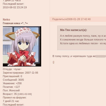
7 дней 22 часа
Последний визит:
2010-08-02 23:24:19
Поделиться
2008-01-28 17:42:40
Neko
Главная няка =^_^=
Ми-Тян написал(а):
А я люблю разную попсу, панк, ну и 
К сожалению везде больше плохого ч
Кстати одна из любимых песен - из м
В топку попсу..и черепашек туда же)))))))))
0
Откуда:
~nyaa~
Зарегистрирован
: 2007-11-06
Приглашений:
0
Сообщений:
3005
Уважение:
+258
Позитив:
+127
Пол:
Женский
Возраст:
35
[1991-02-06]
Провел на форуме:
7 дней 21 час
Последний визит: