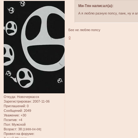
Ми-Тян написал(а):
А я люблю разную попсу, панк, ну и 
Бее не люблю попсу
0
Откуда:
Новочеркасск
Зарегистрирован
: 2007-11-06
Приглашений:
0
Сообщений:
2049
Уважение:
+30
Позитив:
+4
Пол:
Мужской
Возраст:
38
[1988-04-08]
Провел на форуме: