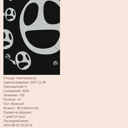
Откуда:
Новочеркасск
Зарегистрирован
: 2007-11-06
Приглашений:
0
Сообщений:
2049
Уважение:
+30
Позитив:
+4
Пол:
Мужской
Возраст:
38
[1988-04-08]
Провел на форуме:
7 дней 22 часа
Последний визит:
2010-08-02 23:24:19