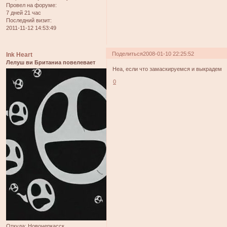
Провел на форуме:
7 дней 21 час
Последний визит:
2011-11-12 14:53:49
Поделиться
2008-01-10 22:25:52
Ink Heart
Лелуш ви Британиа повелевает
Неа, если что замаскируемся и выкрадем
0
Откуда:
Новочеркасск