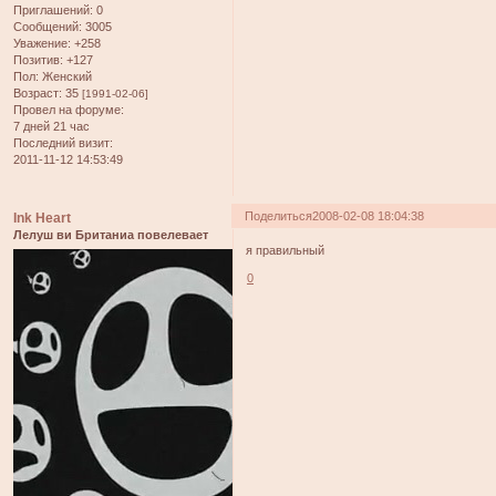
Приглашений:
0
Сообщений:
3005
Уважение:
+258
Позитив:
+127
Пол:
Женский
Возраст:
35
[1991-02-06]
Провел на форуме:
7 дней 21 час
Последний визит:
2011-11-12 14:53:49
Поделиться
2008-02-08 18:04:38
Ink Heart
Лелуш ви Британиа повелевает
я правильный
0