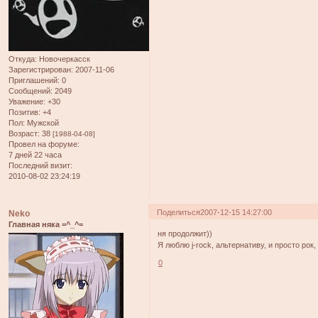
Откуда:
Новочеркасск
Зарегистрирован
: 2007-11-06
Приглашений:
0
Сообщений:
2049
Уважение:
+30
Позитив:
+4
Пол:
Мужской
Возраст:
38
[1988-04-08]
Провел на форуме:
7 дней 22 часа
Последний визит:
2010-08-02 23:24:19
Поделиться
2007-12-15 14:27:00
Neko
Главная няка =^_^=
ня продолжит))
Я люблю j-rock, альтернативу, и просто рок,
0