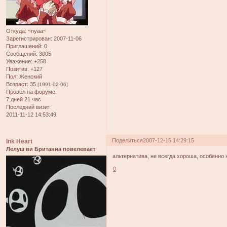
Откуда:
~nyaa~
Зарегистрирован
: 2007-11-06
Приглашений:
0
Сообщений:
3005
Уважение:
+258
Позитив:
+127
Пол:
Женский
Возраст:
35
[1991-02-06]
Провел на форуме:
7 дней 21 час
Последний визит:
2011-11-12 14:53:49
Поделиться
2007-12-15 14:29:15
Ink Heart
Лелуш ви Британиа повелевает
альтернатива, не всегда хороша, особенно
0