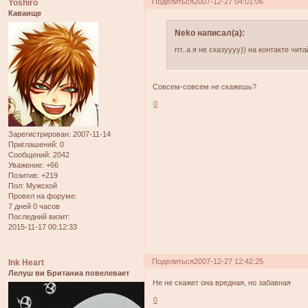
Поделиться
2007-12-27 04:01:06
Yoshiro
Каваище
Neko написал(а):
ггг..а я не сказуууу)) на контакте чита
Совсем-совсем не скажешь?
0
Зарегистрирован
: 2007-11-14
Приглашений:
0
Сообщений:
2042
Уважение:
+66
Позитив:
+219
Пол:
Мужской
Провел на форуме:
7 дней 0 часов
Последний визит:
2015-11-17 00:12:33
Поделиться
2007-12-27 12:42:25
Ink Heart
Лелуш ви Британиа повелевает
Не не скажет она вредная, но забавная
0