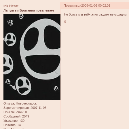
Поделиться
2008-01-09 00:02:01
Ink Heart
Лелуш ви Британиа повелевает
Не боись мы тебя этим людям не отдадим
0
Откуда:
Новочеркасск
Зарегистрирован
: 2007-11-06
Приглашений:
0
Сообщений:
2049
Уважение:
+30
Позитив:
+4