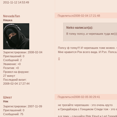
2011-11-12 14:53:49
Поделиться
2008-02-04 17:21:48
NevadaTan
Няшка
Neko написал(а):
В топку попсу..и черепашек туда же)))
Попсу ф топку!!! И черепашек тоже можно. 
Мне нравится Рок всего вида. И Рэп. Попса..
Зарегистрирован
: 2008-02-04
Приглашений:
0
0
Сообщений:
2
Уважение:
+0
Позитив:
+0
Провел на форуме:
27 минут
Последний визит:
2008-02-04 17:27:44
Поделиться
2008-02-05 00:29:41
Шмат
Няк
не трогайте черепашек - это очень круто
Зарегистрирован
: 2007-11-09
и Грендайзера с Гонщиком Спиди тож - это е
Приглашений:
0
Сообщений:
75
а в тему - слушайте Pink Floyd и Led Zeppeli