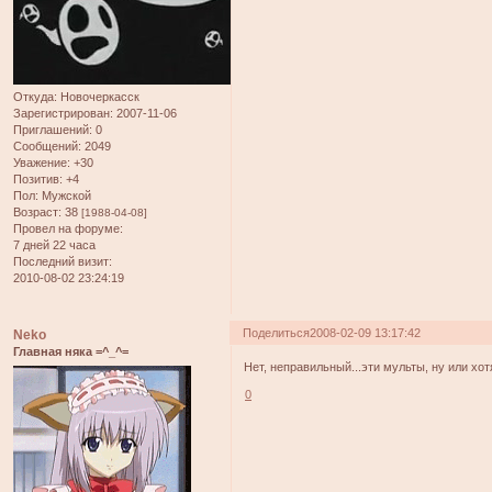
Откуда:
Новочеркасск
Зарегистрирован
: 2007-11-06
Приглашений:
0
Сообщений:
2049
Уважение:
+30
Позитив:
+4
Пол:
Мужской
Возраст:
38
[1988-04-08]
Провел на форуме:
7 дней 22 часа
Последний визит:
2010-08-02 23:24:19
Поделиться
2008-02-09 13:17:42
Neko
Главная няка =^_^=
Нет, неправильный...эти мульты, ну или хотя
0