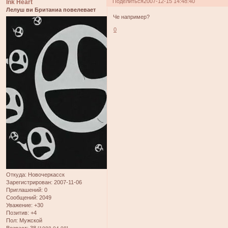
Поделиться
2007-12-15 14:48:40
Ink Heart
Лелуш ви Британиа повелевает
Че например?
0
Откуда:
Новочеркасск
Зарегистрирован
: 2007-11-06
Приглашений:
0
Сообщений:
2049
Уважение:
+30
Позитив:
+4
Пол:
Мужской
Возраст:
38