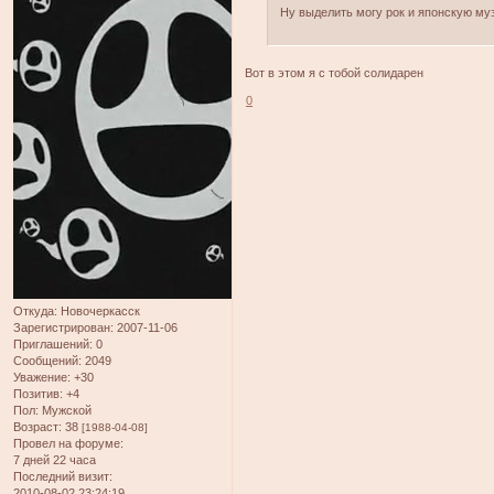
Ну выделить могу рок и японскую му
Вот в этом я с тобой солидарен
0
Откуда:
Новочеркасск
Зарегистрирован
: 2007-11-06
Приглашений:
0
Сообщений:
2049
Уважение:
+30
Позитив:
+4
Пол:
Мужской
Возраст:
38
[1988-04-08]
Провел на форуме:
7 дней 22 часа
Последний визит:
2010-08-02 23:24:19