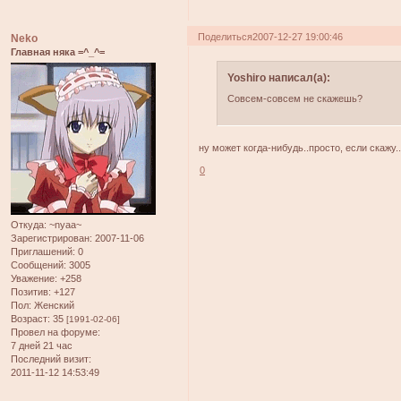
Поделиться
2007-12-27 19:00:46
Neko
Главная няка =^_^=
Yoshiro написал(а):
Совсем-совсем не скажешь?
ну может когда-нибудь..просто, если скажу..
0
Откуда:
~nyaa~
Зарегистрирован
: 2007-11-06
Приглашений:
0
Сообщений:
3005
Уважение:
+258
Позитив:
+127
Пол:
Женский
Возраст:
35
[1991-02-06]
Провел на форуме:
7 дней 21 час
Последний визит:
2011-11-12 14:53:49