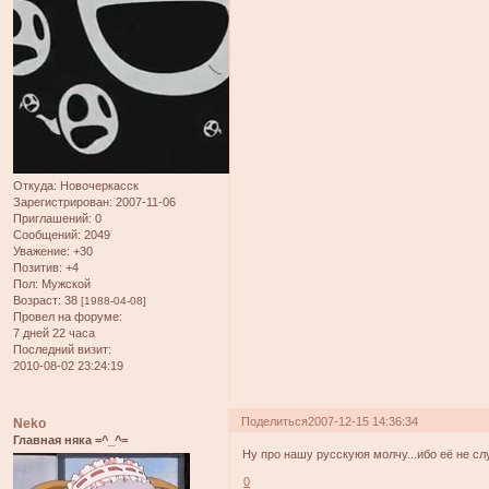
Откуда:
Новочеркасск
Зарегистрирован
: 2007-11-06
Приглашений:
0
Сообщений:
2049
Уважение:
+30
Позитив:
+4
Пол:
Мужской
Возраст:
38
[1988-04-08]
Провел на форуме:
7 дней 22 часа
Последний визит:
2010-08-02 23:24:19
Поделиться
2007-12-15 14:36:34
Neko
Главная няка =^_^=
Ну про нашу русскуюя молчу...ибо её не сл
0