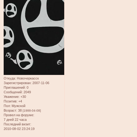
Откуда:
Новочеркасск
Зарегистрирован
: 2007-11-06
Приглашений:
0
Сообщений:
2049
Уважение:
+30
Позитив:
+4
Пол:
Мужской
Возраст:
38
[1988-04-08]
Провел на форуме:
7 дней 22 часа
Последний визит:
2010-08-02 23:24:19