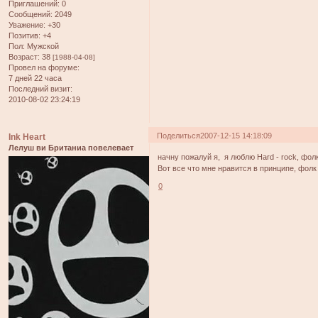
Приглашений:
0
Сообщений:
2049
Уважение:
+30
Позитив:
+4
Пол:
Мужской
Возраст:
38
[1988-04-08]
Провел на форуме:
7 дней 22 часа
Последний визит:
2010-08-02 23:24:19
Поделиться
2007-12-15 14:18:09
Ink Heart
Лелуш ви Британиа повелевает
начну пожалуй я, я люблю Hard - rock, фолк
Вот все что мне нравится в принципе, фолк
0