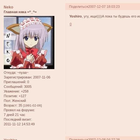
Поделиться
2007-12-07 18:03:23
Neko
Главная няка =^_^=
Yoshiro
, угу, ищи))))А пока ты будешь его 
0
Откуда:
~nyaa~
Зарегистрирован
: 2007-11-06
Приглашений:
0
Сообщений:
3005
Уважение:
+258
Позитив:
+127
Пол:
Женский
Возраст:
35
[1991-02-06]
Провел на форуме:
7 дней 21 час
Последний визит:
2011-11-12 14:53:49
Поделиться
2007-12-08 04:27:28