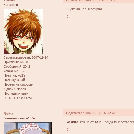
Yoshiro
Каваище
Я уже нашёл. и сожрал.
0
Зарегистрирован
: 2007-11-14
Приглашений:
0
Сообщений:
2042
Уважение:
+66
Позитив:
+219
Пол:
Мужской
Провел на форуме:
7 дней 0 часов
Последний визит:
2015-11-17 00:12:33
Поделиться
2007-12-08 14:26:32
Neko
Главная няка =^_^=
Yoshiro
, как не стыдно....тогда мне остаётс
0