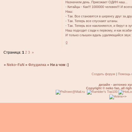
Назначили день. Приезжает ОДИН наш...
- Китайцы - Как!!! 1000000 человек!!! И все
Наш:
- Так. Все становятся в шеренгу друг за дру
- Так. Теперь все спускают штаны.
- Так. Теперь все наклоняются, и берут в з
Наш подходит сзади к первому, и как всаба
И только слышен вдаль удаляющийся звук: х
0
Страница:
1
2
3
»
»
Neko~FaN
»
Флудилка
»
Ни а чом :]
Создать форум
|
Помощь 
дизайн - антонио ху
Copyright © neko fan. all righ
>