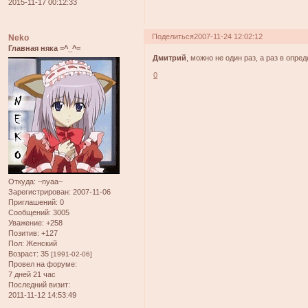
2015-11-17 00:12:33
Поделиться
2007-11-24 12:02:12
Neko
Главная няка =^_^=
Дмитрий
, можно не один раз, а раз в опре
0
Откуда:
~nyaa~
Зарегистрирован
: 2007-11-06
Приглашений:
0
Сообщений:
3005
Уважение:
+258
Позитив:
+127
Пол:
Женский
Возраст:
35
[1991-02-06]
Провел на форуме:
7 дней 21 час
Последний визит:
2011-11-12 14:53:49