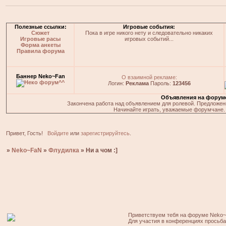
Полезные ссылки:
Игровые события:
Сюжет
Пока в игре никого нету и следовательно никаких
Игровые расы
игровых событий...
Форма анкеты
Правила форума
Баннер Neko~Fan
О взаимной рекламе:
Логин:
Реклама
Пароль:
123456
Объявления на форум
Закончена работа над объявлением для ролевой. Предложения
Начинайте играть, уважаемые форумчане. 
Привет, Гость!
Войдите
или
зарегистрируйтесь
.
»
Neko~FaN
»
Флудилка
»
Ни а чом :]
Приветствуем тебя на форуме Neko~
Для участия в конференциях просьб