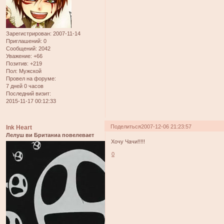
Зарегистрирован
: 2007-11-14
Приглашений:
0
Сообщений:
2042
Уважение:
+66
Позитив:
+219
Пол:
Мужской
Провел на форуме:
7 дней 0 часов
Последний визит:
2015-11-17 00:12:33
Поделиться
2007-12-06 21:23:57
Ink Heart
Лелуш ви Британиа повелевает
Хочу Чачи!!!!!
0