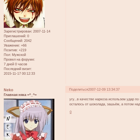
Зарегистрирован
: 2007-11-14
Приглашений:
0
Сообщений:
2042
Уважение:
+66
Позитив:
+219
Пол:
Мужской
Провел на форуме:
7 дней 0 часов
Последний визит:
2015-11-17 00:12:33
Поделиться
2007-12-09 13:34:37
Neko
Главная няка =^_^=
угу...в качестве наркоза использем удар п
осталось от шоколада, зашьём, а потом надо
0