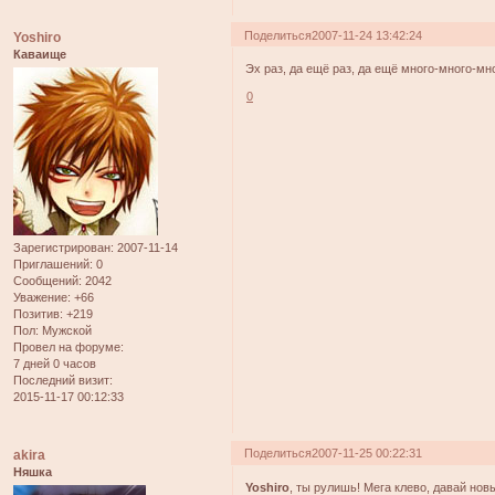
Поделиться
2007-11-24 13:42:24
Yoshiro
Каваище
Эх раз, да ещё раз, да ещё много-много-мн
0
Зарегистрирован
: 2007-11-14
Приглашений:
0
Сообщений:
2042
Уважение:
+66
Позитив:
+219
Пол:
Мужской
Провел на форуме:
7 дней 0 часов
Последний визит:
2015-11-17 00:12:33
Поделиться
2007-11-25 00:22:31
akira
Няшка
Yoshiro
, ты рулишь! Мега клево, давай нов