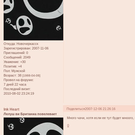
Откуда:
Новочеркасск
Зарегистрирован
: 2007-11-06
Приглашений:
0
Сообщений:
2049
Уважение:
+30
Позитив:
+4
Пол:
Мужской
Возраст:
38
[1988-04-08]
Провел на форуме:
7 дней 22 часа
Последний визит:
2010-08-02 23:24:19
Поделиться
2007-12-06 21:26:16
Ink Heart
Лелуш ви Британиа повелевает
Много чачи, хотя если ее тут будет мноого,
0