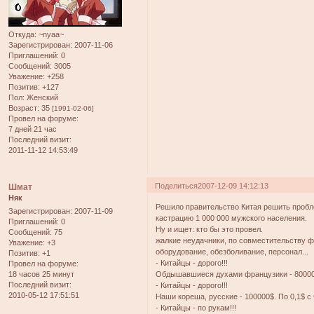
Откуда:
~nyaa~
Зарегистрирован
: 2007-11-06
Приглашений:
0
Сообщений:
3005
Уважение:
+258
Позитив:
+127
Пол:
Женский
Возраст:
35
[1991-02-06]
Провел на форуме:
7 дней 21 час
Последний визит:
2011-11-12 14:53:49
Поделиться
2007-12-09 14:12:13
Шмат
Няк
Решило правительство Китая решить пробл
Зарегистрирован
: 2007-11-09
кастрацию 1 000 000 мужского населения.
Приглашений:
0
Ну и ищет: кто бы это провел.
Сообщений:
75
жалкие неудачники, по совместительству ф
Уважение:
+3
оборудование, обезболивание, персонал...
Позитив:
+1
- Китайцы - дорого!!!
Провел на форуме:
18 часов 25 минут
Обдышавшиеся духами французики - 8000000
Последний визит:
- Китайцы - дорого!!!
2010-05-12 17:51:51
Наши кореша, русские - 100000$. По 0,1$ с 
- Китайцы - по рукам!!!