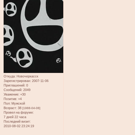
Откуда:
Новочеркасск
Зарегистрирован
: 2007-11-06
Приглашений:
0
Сообщений:
2049
Уважение:
+30
Позитив:
+4
Пол:
Мужской
Возраст:
38
[1988-04-08]
Провел на форуме:
7 дней 22 часа
Последний визит:
2010-08-02 23:24:19