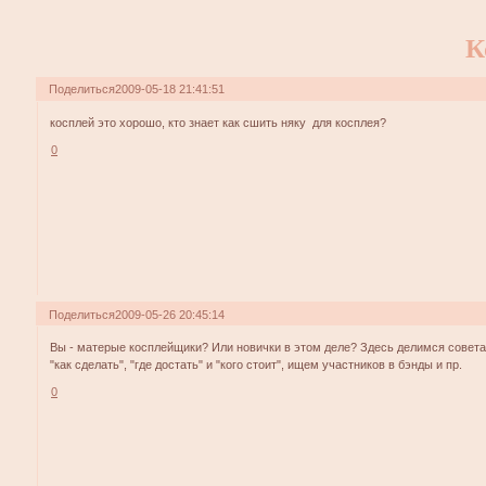
К
Поделиться
2009-05-18 21:41:51
косплей это хорошо, кто знает как сшить няку для косплея?
0
Поделиться
2009-05-26 20:45:14
Вы - матерые косплейщики? Или новички в этом деле? Здесь делимся совета
"как сделать", "где достать" и "кого стоит", ищем участников в бэнды и пр.
0