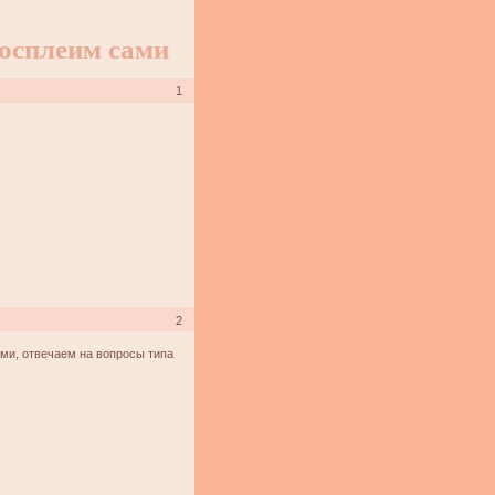
осплеим сами
1
2
ми, отвечаем на вопросы типа