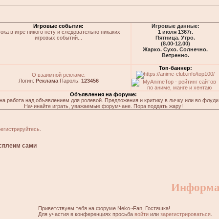
Игровые события:
Игровые данные:
ока в игре никого нету и следовательно никаких
1 июля 1367г.
игровых событий...
Пятница. Утро.
(8.00-12.00)
Жарко. Сухо. Солнечно.
Ветренно.
Топ-баннер:
О взаимной рекламе:
Логин:
Реклама
Пароль:
123456
Объявления на форуме:
на работа над объявлением для ролевой. Предложения и критику в личку или во флуди
Начинайте играть, уважаемые форумчане. Пора поддать жару!
регистрируйтесь
.
сплеим сами
Информа
Приветствуем тебя на форуме Neko~Fan, Гостяшка!
Для участия в конференциях просьба
войти
или
зарегистрироваться
.