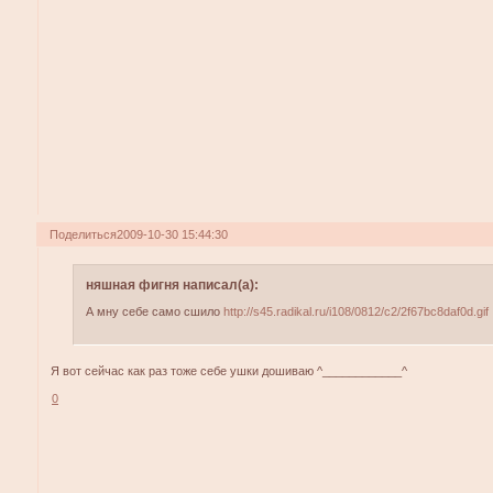
Поделиться
2009-10-30 15:44:30
няшная фигня написал(а):
А мну себе само сшило
http://s45.radikal.ru/i108/0812/c2/2f67bc8daf0d.gif
Я вот сейчас как раз тоже себе ушки дошиваю ^____________^
0