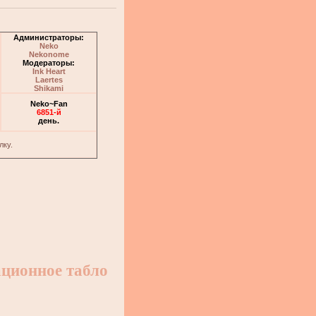
Администраторы:
Neko
Nekonome
Модераторы:
Ink Heart
Laertes
Shikami
Neko~Fan
6851-й
день.
лку.
ционное табло