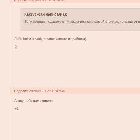
Кактус-сан написал(а):
Если живешь недалеко от Москвы или же в самой столице, то следует 
Либо knick-knack, в зависимости от района))
0
Поделиться
2009-10-29 13:47:34
А мну себе само сшило
+1