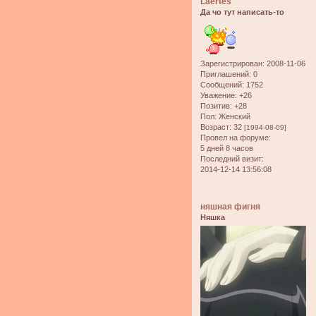
Laertes
Да чо тут написать-то
Зарегистрирован
: 2008-11-06
Приглашений:
0
Сообщений:
1752
Уважение:
+26
Позитив:
+28
Пол:
Женский
Возраст:
32
[1994-08-09]
Провел на форуме:
5 дней 8 часов
Последний визит:
2014-12-14 13:56:08
няшная фигня
Няшка