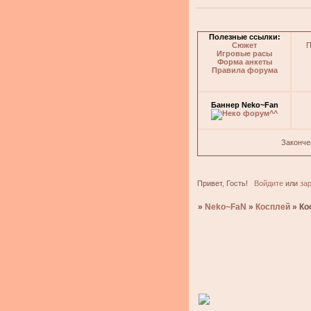
Полезные ссылки:
Сюжет
П
Игровые расы
Форма анкеты
Правила форума
Баннер Neko~Fan
Законче
Привет, Гость!
Войдите
или
за
»
Neko~FaN
»
Косплей
»
Ко