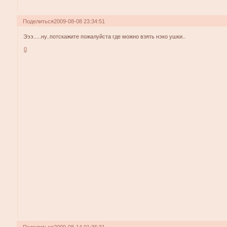
Поделиться
2009-08-08 23:34:51
Эээ.....ну..потскажите пожалуйста где можно взять нэко ушки..
0
Поделиться
2009-08-14 01:36:31