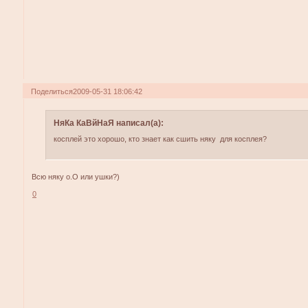
Поделиться
2009-05-31 18:06:42
НяКа КаВйНаЯ написал(а):
косплей это хорошо, кто знает как сшить няку для косплея?
Всю няку о.О или ушки?)
0