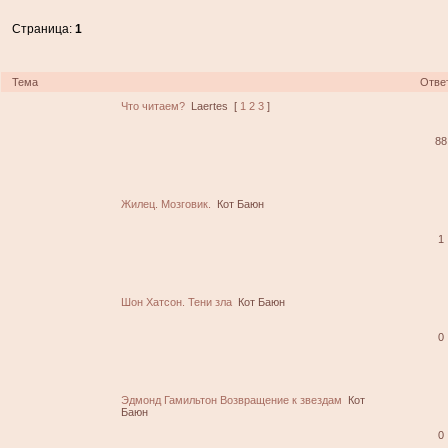
Страница:
1
Тема
Отве
Что читаем?
Laertes
[
1
2
3
]
88
Жилец. Мозговик.
Кот Баюн
1
Шон Хатсон. Тени зла
Кот Баюн
0
Эдмонд Гамильтон Возвращение к звездам
Кот
Баюн
0