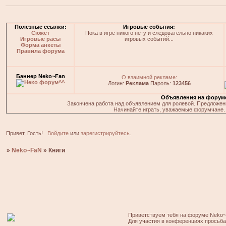
Полезные ссылки:
Игровые события:
Сюжет
Пока в игре никого нету и следовательно никаких
Игровые расы
игровых событий...
Форма анкеты
Правила форума
Баннер Neko~Fan
О взаимной рекламе:
Логин:
Реклама
Пароль:
123456
Объявления на форум
Закончена работа над объявлением для ролевой. Предложения
Начинайте играть, уважаемые форумчане. 
Привет, Гость!
Войдите
или
зарегистрируйтесь
.
»
Neko~FaN
»
Книги
Приветствуем тебя на форуме Neko~
Для участия в конференциях просьб