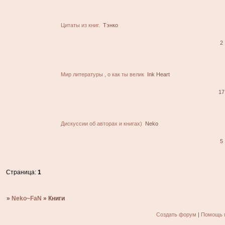
Цитаты из книг.
Тэнко
2
Мир литературы , о как ты велик
Ink Heart
17
Дискуссии об авторах и книгах)
Neko
5
Страница:
1
»
Neko~FaN
»
Книги
Создать форум
|
Помощь 