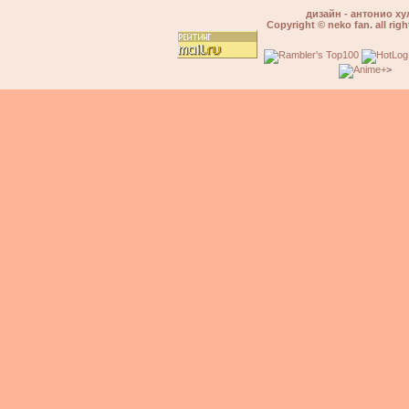
дизайн - антонио ху
Copyright © neko fan. all righ
>