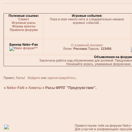
Полезные ссылки:
Игровые события:
Сюжет
Пока в игре никого нету и следовательно никаких
Игровые расы
игровых событий...
Форма анкеты
Правила форума
Баннер Neko~Fan
О взаимной рекламе:
Логин:
Реклама
Пароль:
123456
Объявления на форум
Закончена работа над объявлением для ролевой. Предложения
Начинайте играть, уважаемые форумчане. 
Привет, Гость!
Войдите
или
зарегистрируйтесь
.
»
Neko~FaN
»
Анкеты
»
Расы ФРПГ "Предчувствие".
Приветствуем тебя на форуме Neko~
Для участия в конференциях просьб