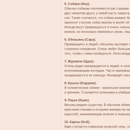
5. Собаки (Ину).
Обычно собакам поклоняются как стражам и
друг напротив друга, у левой пасть закрыта
сил. Также считается, что собаки рожают 
приносят статуям собак жертвы и молят об
Иногда могут превращаться в очень сильн
воинов, но несколько обиженных умом, лиш
6. Обезьяны (Сару).
Превращаясь в людей, обезьяны выглядят 
странного поведения. Очень любят большие
того, чтобы с ними пообщаться. Легко впада
7. Журавли (Цуру).
Очень редко превращаются в людей, в чело
всепонимающим взглядом. Часто принимаю
нуждающихся в их помощи. Ненавидят наси
8. Крысы (Нэдзуми).
В человеческом облике - маленькие мерзк
и зрением. Становятся шпионами и убийца
9. Пауки (Кумо).
Весьма редкие существа. В обычном облике
красными глазами и острыми жалами на ла
красотой, заманивающие мужчин в ловушку
10. Карпы (Кой).
Карп считается символом мужской силы, та