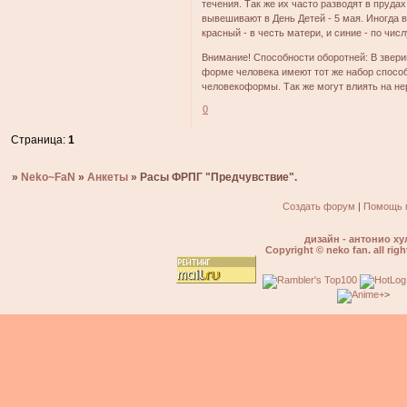
течения. Так же их часто разводят в пруда
вывешивают в День Детей - 5 мая. Иногда в
красный - в честь матери, и синие - по числ
Внимание! Способности оборотней: В звери
форме человека имеют тот же набор способ
человекоформы. Так же могут влиять на не
0
Страница:
1
»
Neko~FaN
»
Анкеты
»
Расы ФРПГ "Предчувствие".
Создать форум
|
Помощь 
дизайн - антонио ху
Copyright © neko fan. all righ
>