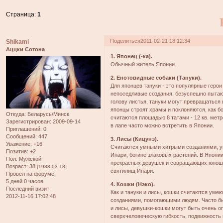
Страница:
1
Поделиться
2011-02-21 18:12:34
Shikami
Аццки Сотона
1. Японец (-ка).
Обычный житель Японии.
2. Енотовидные собаки (Тануки).
Для японцев тануки - это популярные герои
непоседливые создания, безуспешно пытаю
голову листья, тануки могут превращаться
японцы строят храмы и поклоняются, как бо
Откуда:
Беларусь/Минск
считаются площадью 8 татами - 12 кв. мет
Зарегистрирован
: 2009-09-14
в лапе часто можно встретить в Японии.
Приглашений:
0
Сообщений:
447
3. Лисы (Кицунэ).
Уважение:
+16
Считаются умными хитрыми созданиями, у
Позитив:
+2
Инари, богине злаковых растений. В Япони
Пол:
Мужской
прекрасных девушек и совращающих юношей.
Возраст:
38
[1988-03-18]
святилищ Инари.
Провел на форуме:
5 дней 0 часов
4. Кошки (Нэко).
Последний визит:
Как и тануки и лисы, кошки считаются ум
2012-11-16 17:02:48
созданиями, помогающими людям. Часто б
и лисы, девушки-кошки могут быть очень 
сверхчеловеческую гибкость, подвижность 