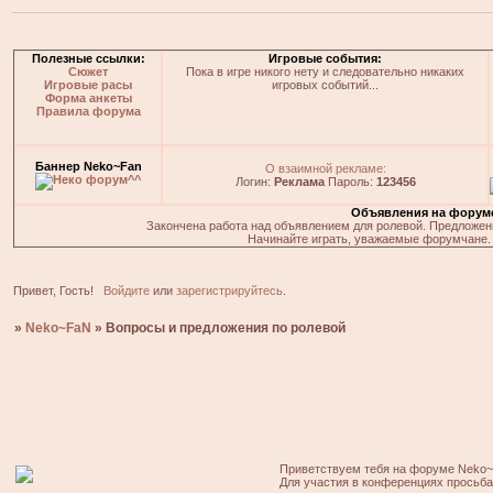
Полезные ссылки:
Игровые события:
Сюжет
Пока в игре никого нету и следовательно никаких
Игровые расы
игровых событий...
Форма анкеты
Правила форума
Баннер Neko~Fan
О взаимной рекламе:
Логин:
Реклама
Пароль:
123456
Объявления на форум
Закончена работа над объявлением для ролевой. Предложения
Начинайте играть, уважаемые форумчане. 
Привет, Гость!
Войдите
или
зарегистрируйтесь
.
»
Neko~FaN
»
Вопросы и предложения по ролевой
Приветствуем тебя на форуме Neko~
Для участия в конференциях просьб