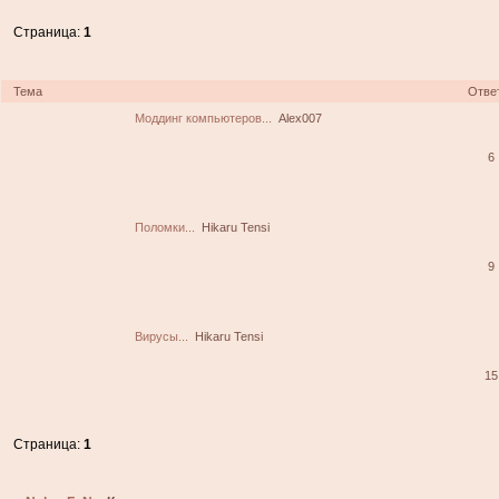
Страница:
1
Тема
Отве
Моддинг компьютеров...
Alex007
6
Поломки...
Hikaru Tensi
9
Вирусы...
Hikaru Tensi
15
Страница:
1