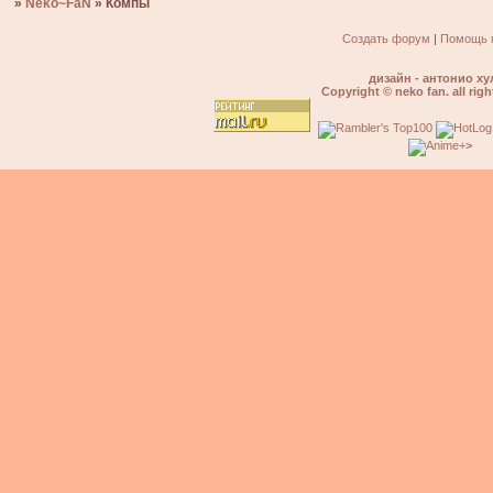
»
Neko~FaN
»
Компы
Создать форум
|
Помощь 
дизайн - антонио ху
Copyright © neko fan. all righ
>