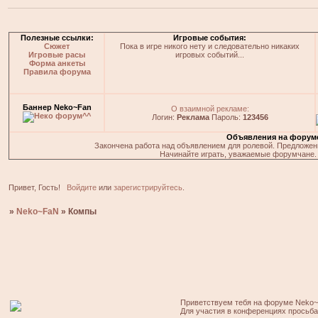
Полезные ссылки:
Игровые события:
Сюжет
Пока в игре никого нету и следовательно никаких
Игровые расы
игровых событий...
Форма анкеты
Правила форума
Баннер Neko~Fan
О взаимной рекламе:
Логин:
Реклама
Пароль:
123456
Объявления на форум
Закончена работа над объявлением для ролевой. Предложения
Начинайте играть, уважаемые форумчане. 
Привет, Гость!
Войдите
или
зарегистрируйтесь
.
»
Neko~FaN
»
Компы
Приветствуем тебя на форуме Neko~
Для участия в конференциях просьб