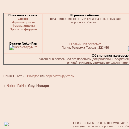
Полезные ссылки:
Игровые события:
Сюжет
Пока в игре никого нету и следовательно никаких
Игровые расы
игровых событий...
Форма анкеты
Правила форума
Баннер Neko~Fan
О взаимной рекламе:
Логин:
Реклама
Пароль:
123456
Объявления на форум
Закончена работа над объявлением для ролевой. Предложения
Начинайте играть, уважаемые форумчане. 
Привет, Гость!
Войдите
или
зарегистрируйтесь
.
»
Neko~FaN
»
Уезд Наоири
Приветствуем тебя на форуме Neko~
Для участия в конференциях просьб