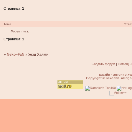
Страница:
1
Тема
Отве
Форум пуст.
Страница:
1
»
Neko~FaN
»
Уезд Хаями
Создать форум
|
Помощь 
дизайн - антонио ху
Copyright © neko fan. all righ
>