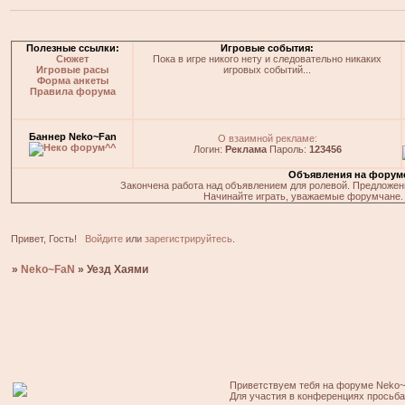
Полезные ссылки:
Игровые события:
Сюжет
Пока в игре никого нету и следовательно никаких
Игровые расы
игровых событий...
Форма анкеты
Правила форума
Баннер Neko~Fan
О взаимной рекламе:
Логин:
Реклама
Пароль:
123456
Объявления на форум
Закончена работа над объявлением для ролевой. Предложения
Начинайте играть, уважаемые форумчане. 
Привет, Гость!
Войдите
или
зарегистрируйтесь
.
»
Neko~FaN
»
Уезд Хаями
Приветствуем тебя на форуме Neko~
Для участия в конференциях просьб