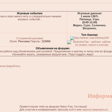
Игровые события:
Игровые данные:
ока в игре никого нету и следовательно никаких
1 июля 1367г.
игровых событий...
Пятница. Утро.
(8.00-12.00)
Жарко. Сухо. Солнечно.
Ветренно.
Топ-баннер:
О взаимной рекламе:
Логин:
Реклама
Пароль:
123456
Объявления на форуме:
на работа над объявлением для ролевой. Предложения и критику в личку или во флуди
Начинайте играть, уважаемые форумчане. Пора поддать жару!
регистрируйтесь
.
Информа
Приветствуем тебя на форуме Neko~Fan, Гостяшка!
Для участия в конференциях просьба
войти
или
зарегистрироваться
.