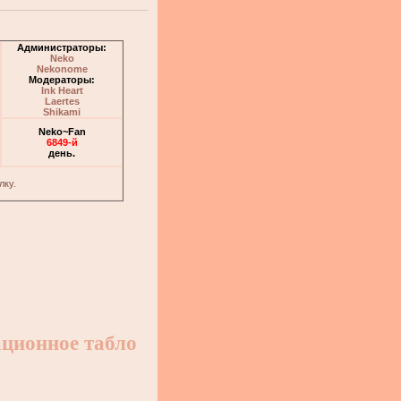
Администраторы:
Neko
Nekonome
Модераторы:
Ink Heart
Laertes
Shikami
Neko~Fan
6849-й
день.
лку.
ционное табло