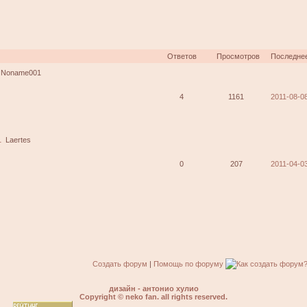
Ответов
Просмотров
Последне
Noname001
4
1161
2011-08-08
1
Laertes
0
207
2011-04-03
Создать форум
|
Помощь по форуму
дизайн - антонио хулио
Copyright © neko fan. all rights reserved.