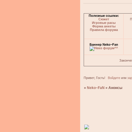
Полезные ссылки:
Сюжет
П
Игровые расы
Форма анкеты
Правила форума
Баннер Neko~Fan
Законче
Привет, Гость!
Войдите
или
за
»
Neko~FaN
»
Анонсы