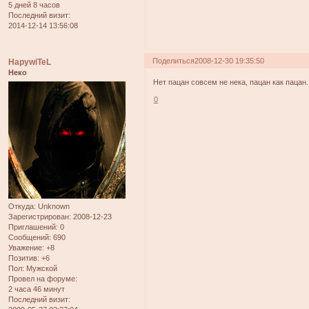
5 дней 8 часов
Последний визит:
2014-12-14 13:56:08
Поделиться
2008-12-30 19:35:50
HapywiTeL
Неко
Нет пацан совсем не нека, пацан как пацан
0
Откуда:
Unknown
Зарегистрирован
: 2008-12-23
Приглашений:
0
Сообщений:
690
Уважение:
+8
Позитив:
+6
Пол:
Мужской
Провел на форуме:
2 часа 46 минут
Последний визит: