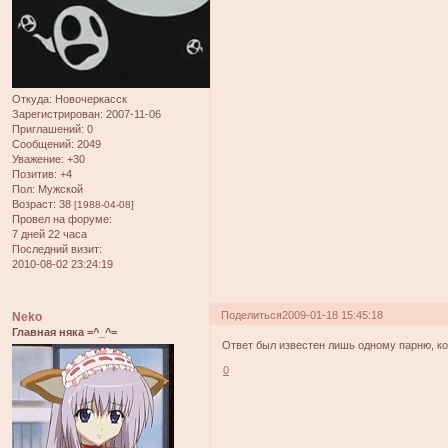
Откуда:
Новочеркасск
Зарегистрирован
: 2007-11-06
Приглашений:
0
Сообщений:
2049
Уважение:
+30
Позитив:
+4
Пол:
Мужской
Возраст:
38
[1988-04-08]
Провел на форуме:
7 дней 22 часа
Последний визит:
2010-08-02 23:24:19
Поделиться
2009-01-18 15:45:18
Neko
Главная няка =^_^=
Ответ был известен лишь одному парню, ко
0