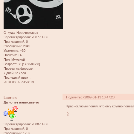
Откуда:
Новочеркасск
Зарегистрирован
: 2007-11-06
Приглашений:
0
Сообщений:
2049
Уважение:
+30
Позитив:
+4
Пол:
Мужской
Возраст:
38
[1988-04-08]
Провел на форуме:
7 дней 22 часа
Последний визит:
2010-08-02 23:24:19
Поделиться
2009-01-13 13:47:23
Laertes
Да чо тут написать-то
Красноглазый понял, что ему крупно повез
0
Зарегистрирован
: 2008-11-06
Приглашений:
0
Сообщений:
1752