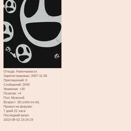
Откуда:
Новочеркасск
Зарегистрирован
: 2007-11-06
Приглашений:
0
Сообщений:
2049
Уважение:
+30
Позитив:
+4
Пол:
Мужской
Возраст:
38
[1988-04-08]
Провел на форуме:
7 дней 22 часа
Последний визит:
2010-08-02 23:24:19