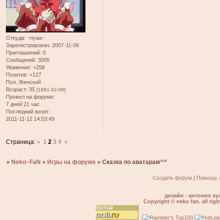
Откуда:
~nyaa~
Зарегистрирован
: 2007-11-06
Приглашений:
0
Сообщений:
3005
Уважение:
+258
Позитив:
+127
Пол:
Женский
Возраст:
35
[1991-02-06]
Провел на форуме:
7 дней 21 час
Последний визит:
2011-11-12 14:53:49
Страница:
«
1
2
3
4
»
»
Neko~FaN
»
Игры на форуме
»
Сказка по аватарам^^
Создать форум
|
Помощь 
дизайн - антонио ху
Copyright © neko fan. all righ