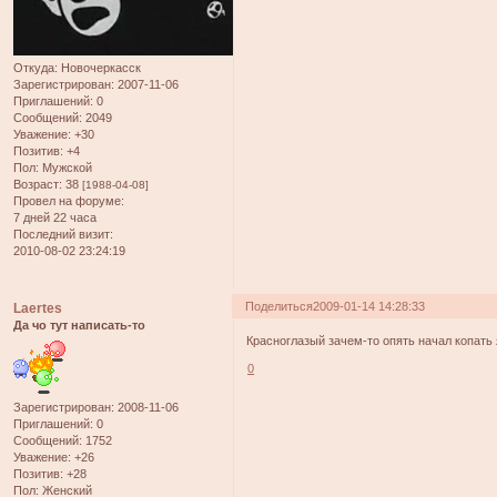
Откуда:
Новочеркасск
Зарегистрирован
: 2007-11-06
Приглашений:
0
Сообщений:
2049
Уважение:
+30
Позитив:
+4
Пол:
Мужской
Возраст:
38
[1988-04-08]
Провел на форуме:
7 дней 22 часа
Последний визит:
2010-08-02 23:24:19
Поделиться
2009-01-14 14:28:33
Laertes
Да чо тут написать-то
Красноглазый зачем-то опять начал копать
0
Зарегистрирован
: 2008-11-06
Приглашений:
0
Сообщений:
1752
Уважение:
+26
Позитив:
+28
Пол:
Женский