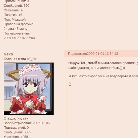
Приглашений:
0
Сообщений:
690
Уважение:
+8
Позитив:
+6
Пол:
Мужской
Провел на форуме:
2 часа 46 минут
Последний визит:
2009-05-27 02:37:04
Поделиться
2009-01-01 13:34:13
Neko
Главная няка =^_^=
HapywiTeL
, читай внимательтнее правила,
наблюдается, а она должна быть))))
И тут нечто вырвалось из водоворота и взл
0
Откуда:
~nyaa~
Зарегистрирован
: 2007-11-06
Приглашений:
0
Сообщений:
3005
Уважение:
+258