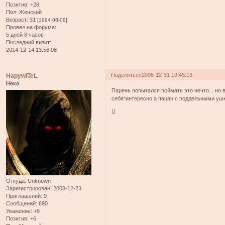
Позитив:
+28
Пол:
Женский
Возраст:
31
[1994-08-09]
Провел на форуме:
5 дней 8 часов
Последний визит:
2014-12-14 13:56:08
Поделиться
2008-12-31 19:45:13
HapywiTeL
Неко
Парень попытался поймать это нечто... но 
себя*интересно а пацан с поддельными уш
0
Откуда:
Unknown
Зарегистрирован
: 2008-12-23
Приглашений:
0
Сообщений:
690
Уважение:
+8
Позитив:
+6