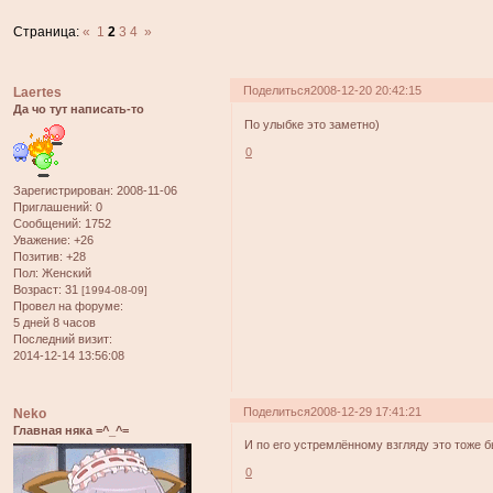
Страница:
«
1
2
3
4
»
Поделиться
2008-12-20 20:42:15
Laertes
Да чо тут написать-то
По улыбке это заметно)
0
Зарегистрирован
: 2008-11-06
Приглашений:
0
Сообщений:
1752
Уважение:
+26
Позитив:
+28
Пол:
Женский
Возраст:
31
[1994-08-09]
Провел на форуме:
5 дней 8 часов
Последний визит:
2014-12-14 13:56:08
Поделиться
2008-12-29 17:41:21
Neko
Главная няка =^_^=
И по его устремлённому взгляду это тоже 
0