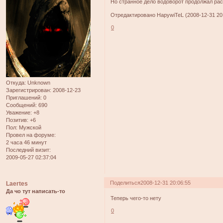
Но странное дело водоворот продолжал раст
Отредактировано HapywiTeL (2008-12-31 20:
0
Откуда:
Unknown
Зарегистрирован
: 2008-12-23
Приглашений:
0
Сообщений:
690
Уважение:
+8
Позитив:
+6
Пол:
Мужской
Провел на форуме:
2 часа 46 минут
Последний визит:
2009-05-27 02:37:04
Поделиться
2008-12-31 20:06:55
Laertes
Да чо тут написать-то
Теперь чего-то нету
0