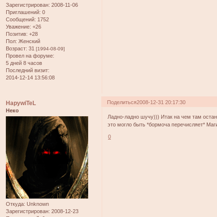
Зарегистрирован
: 2008-11-06
Приглашений:
0
Сообщений:
1752
Уважение:
+26
Позитив:
+28
Пол:
Женский
Возраст:
31
[1994-08-09]
Провел на форуме:
5 дней 8 часов
Последний визит:
2014-12-14 13:56:08
Поделиться
2008-12-31 20:17:30
HapywiTeL
Неко
Ладно-ладно шучу))) Итак на чем там остано
это могло быть *бормоча перечисляет* Маги
0
Откуда:
Unknown
Зарегистрирован
: 2008-12-23