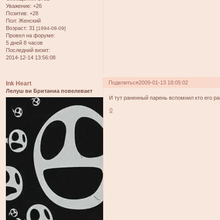
Уважение:
+26
Позитив:
+28
Пол:
Женский
Возраст:
31
[1994-08-09]
Провел на форуме:
5 дней 8 часов
Последний визит:
2014-12-14 13:56:08
Поделиться
2009-01-13 18:05:02
Ink Heart
Лелуш ви Британиа повелевает
И тут раненный парень вспомнил кто его ра
0