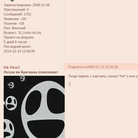
Зарегистрирован
: 2008-11-06
Приглашений:
0
Сообщений:
1752
Уважение:
+26
Позитив:
+28
Пол:
Женский
Возраст:
31
[1994-08-09]
Провел на форуме:
5 дней 8 часов
Последний визит:
2014-12-14 13:56:08
Поделиться
2009-01-12 23:31:58
Ink Heart
Лелуш ви Британиа повелевает
Тогда парень с картами, сказал "Ня" и она 
0