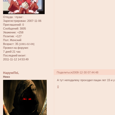
Откуда:
~nyaa~
Зарегистрирован
: 2007-11-06
Приглашений:
0
Сообщений:
3005
Уважение:
+258
Позитив:
+127
Пол:
Женский
Возраст:
35
[1991-02-06]
Провел на форуме:
7 дней 21 час
Последний визит:
2011-11-12 14:53:49
Поделиться
2008-12-30 07:44:48
HapywiTeL
Неко
А тут неподалеку проходил пацан лет 15 и ув
0