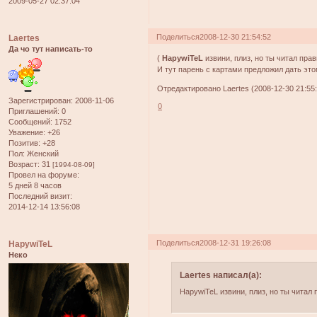
2009-05-27 02:37:04
Поделиться
2008-12-30 21:54:52
Laertes
Да чо тут написать-то
(
HapywiTeL
извини, плиз, но ты читал прав
И тут парень с картами предложил дать это
Отредактировано Laertes (2008-12-30 21:55:
Зарегистрирован
: 2008-11-06
0
Приглашений:
0
Сообщений:
1752
Уважение:
+26
Позитив:
+28
Пол:
Женский
Возраст:
31
[1994-08-09]
Провел на форуме:
5 дней 8 часов
Последний визит:
2014-12-14 13:56:08
Поделиться
2008-12-31 19:26:08
HapywiTeL
Неко
Laertes написал(а):
HapywiTeL извини, плиз, но ты читал