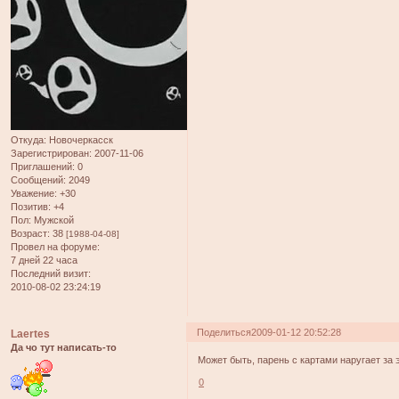
Откуда:
Новочеркасск
Зарегистрирован
: 2007-11-06
Приглашений:
0
Сообщений:
2049
Уважение:
+30
Позитив:
+4
Пол:
Мужской
Возраст:
38
[1988-04-08]
Провел на форуме:
7 дней 22 часа
Последний визит:
2010-08-02 23:24:19
Поделиться
2009-01-12 20:52:28
Laertes
Да чо тут написать-то
Может быть, парень с картами наругает за 
0