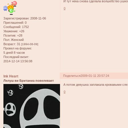
И тут нека снова сделала волшебство ушко
0
Зарегистрирован
: 2008-11-06
Приглашений:
0
Сообщений:
1752
Уважение:
+26
Позитив:
+28
Пол:
Женский
Возраст:
31
[1994-08-09]
Провел на форуме:
5 дней 8 часов
Последний визит:
2014-12-14 13:56:08
Поделиться
2009-01-11 20:57:24
Ink Heart
Лелуш ви Британиа повелевает
А потом девушка заплакала кровавыми слез
0