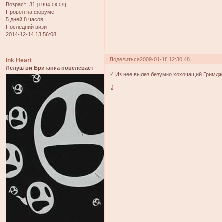
Возраст:
31
[1994-08-09]
Провел на форуме:
5 дней 8 часов
Последний визит:
2014-12-14 13:56:08
Поделиться
2009-01-18 12:30:48
Ink Heart
Лелуш ви Британиа повелевает
И Из нее вылез безумно хохочащий Гримд
0