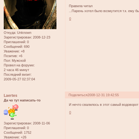
Правила читал
...Парень хотел было возмутится т.к. ему бы
0
Откуда:
Unknown
Зарегистрирован
: 2008-12-23
Приглашений:
0
Сообщений:
690
Уважение:
+8
Позитив:
+6
Пол:
Мужской
Провел на форуме:
2 часа 46 минут
Последний визит:
2009-05-27 02:37:04
Поделиться
2008-12-31 19:42:55
Laertes
Да чо тут написать-то
И нечто свалилось в этот самый водоворот
0
Зарегистрирован
: 2008-11-06
Приглашений:
0
Сообщений:
1752
Уважение:
+26