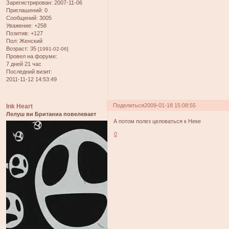
Зарегистрирован
: 2007-11-06
Приглашений:
0
Сообщений:
3005
Уважение:
+258
Позитив:
+127
Пол:
Женский
Возраст:
35
[1991-02-06]
Провел на форуме:
7 дней 21 час
Последний визит:
2011-11-12 14:53:49
Поделиться
2009-01-18 15:08:55
Ink Heart
Лелуш ви Британиа повелевает
А потом полез целоваться к Неке
0