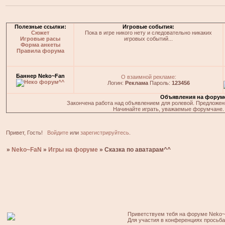
Полезные ссылки:
Игровые события:
Сюжет
Пока в игре никого нету и следовательно никаких
Игровые расы
игровых событий...
Форма анкеты
Правила форума
Баннер Neko~Fan
О взаимной рекламе:
Логин:
Реклама
Пароль:
123456
Объявления на форум
Закончена работа над объявлением для ролевой. Предложения
Начинайте играть, уважаемые форумчане. 
Привет, Гость!
Войдите
или
зарегистрируйтесь
.
»
Neko~FaN
»
Игры на форуме
»
Сказка по аватарам^^
Приветствуем тебя на форуме Neko~
Для участия в конференциях просьб