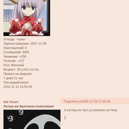
Откуда:
~nyaa~
Зарегистрирован
: 2007-11-06
Приглашений:
0
Сообщений:
3005
Уважение:
+258
Позитив:
+127
Пол:
Женский
Возраст:
35
[1991-02-06]
Провел на форуме:
7 дней 21 час
Последний визит:
2011-11-12 14:53:49
Поделиться
2008-12-29 17:50:46
Ink Heart
Лелуш ви Британиа повелевает
А взгляд его был устремлен на Неку
0