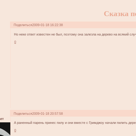
Сказка п
Поделиться
2009-01-18 16:22:38
Но неке ответ известен не был, поэтому она залезла на дерево на всякий слу
0
Поделиться
2009-01-18 20:57:58
ет
А раненный парень принес пилу и они вместе с Гримджоу начали пилить дере
0