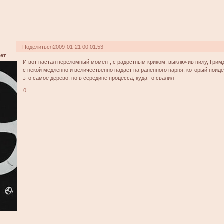
Поделиться
2009-01-21 00:01:53
ет
И вот настал переломный момент, с радостным криком, выключив пилу, Грим
с некой медленно и величественно падает на раненного парня, который поид
это самое дерево, но в середине процесса, куда то свалил
0