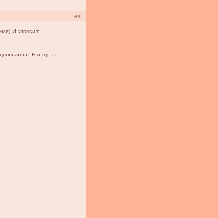
63
имя) И спросил:
 целоваться. Нет ну ты