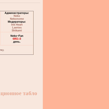
Администраторы:
Neko
Nekonome
Модераторы:
Ink Heart
Laertes
Shikami
Neko~Fan
6851-й
день.
лку.
ционное табло