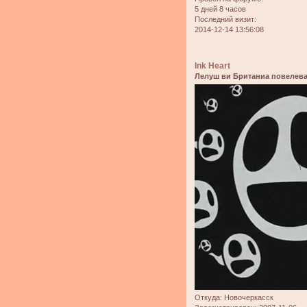
5 дней 8 часов
Последний визит:
2014-12-14 13:56:08
Ink Heart
Лелуш ви Британиа повелева
Откуда:
Новочеркасск