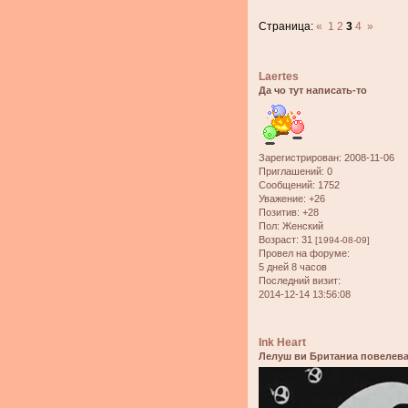
Страница:
«
1
2
3
4
»
Laertes
Да чо тут написать-то
Зарегистрирован
: 2008-11-06
Приглашений:
0
Сообщений:
1752
Уважение:
+26
Позитив:
+28
Пол:
Женский
Возраст:
31
[1994-08-09]
Провел на форуме:
5 дней 8 часов
Последний визит:
2014-12-14 13:56:08
Ink Heart
Лелуш ви Британиа повелева