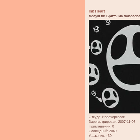
Ink Heart
Лелуш ви Британиа повелева
Откуда:
Новочеркасск
Зарегистрирован
: 2007-11-06
Приглашений:
0
Сообщений:
2049
Уважение:
+30