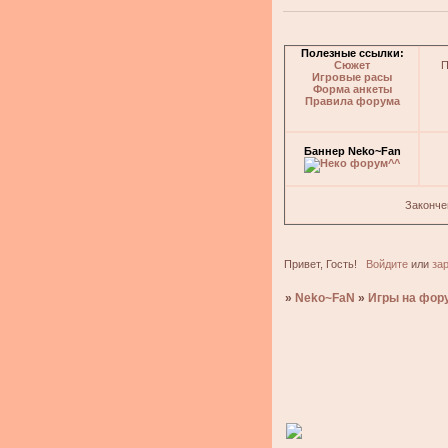
Полезные ссылки:
Сюжет
П
Игровые расы
Форма анкеты
Правила форума
Баннер Neko~Fan
Законче
Привет, Гость!
Войдите
или
за
»
Neko~FaN
»
Игры на фор