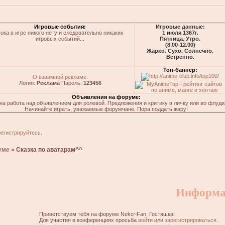
Игровые события:
Игровые данные:
ока в игре никого нету и следовательно никаких
1 июля 1367г.
игровых событий...
Пятница. Утро.
(8.00-12.00)
Жарко. Сухо. Солнечно.
Ветренно.
Топ-баннер:
О взаимной рекламе:
Логин:
Реклама
Пароль:
123456
Объявления на форуме:
на работа над объявлением для ролевой. Предложения и критику в личку или во флуди
Начинайте играть, уважаемые форумчане. Пора поддать жару!
регистрируйтесь
.
уме
»
Сказка по аватарам^^
Информа
Приветствуем тебя на форуме Neko~Fan, Гостяшка!
Для участия в конференциях просьба
войти
или
зарегистрироваться
.