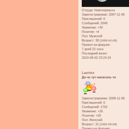
Откуда:
Новочеркасск
Зарегистрирован
: 2007-11-06
Приглашений:
0
Сообщений:
2049
Уважение:
+30
Позитив:
+4
Пол:
Мужской
Возраст:
38
[1988-04-08]
Провел на форуме:
7 дней 22 часа
Последний визит:
2010-08-02 23:24:19
Laertes
Да чо тут написать-то
Зарегистрирован
: 2008-11-06
Приглашений:
0
Сообщений:
1752
Уважение:
+26
Позитив:
+28
Пол:
Женский
Возраст:
31
[1994-08-09]
Провел на форуме: