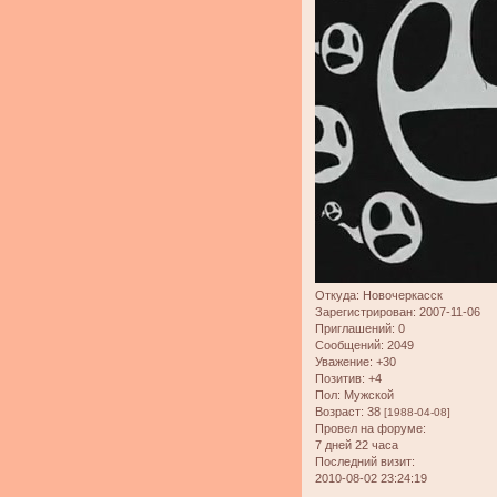
Откуда:
Новочеркасск
Зарегистрирован
: 2007-11-06
Приглашений:
0
Сообщений:
2049
Уважение:
+30
Позитив:
+4
Пол:
Мужской
Возраст:
38
[1988-04-08]
Провел на форуме:
7 дней 22 часа
Последний визит:
2010-08-02 23:24:19