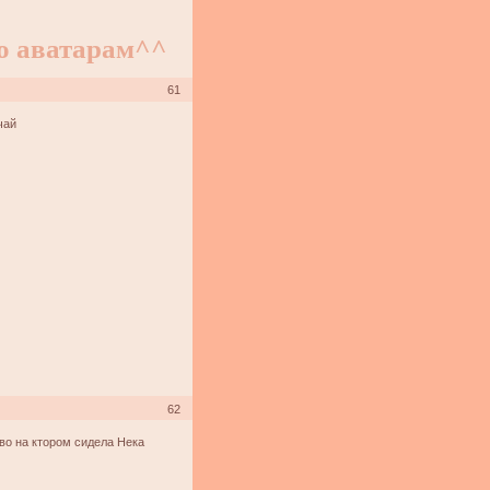
о аватарам^^
61
чай
62
во на ктором сидела Нека