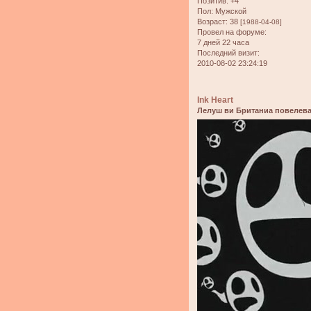
Позитив:
+4
Пол:
Мужской
Возраст:
38
[1988-04-08]
Провел на форуме:
7 дней 22 часа
Последний визит:
2010-08-02 23:24:19
Ink Heart
Лелуш ви Британиа повелева