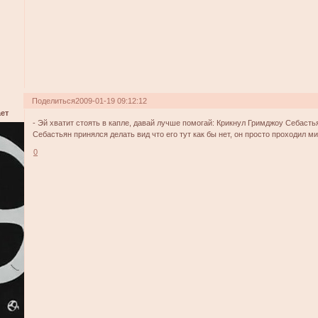
Поделиться
2009-01-19 09:12:12
ет
- Эй хватит стоять в капле, давай лучше помогай: Крикнул Гримджоу Себасть
Себастьян принялся делать вид что его тут как бы нет, он просто проходил м
0