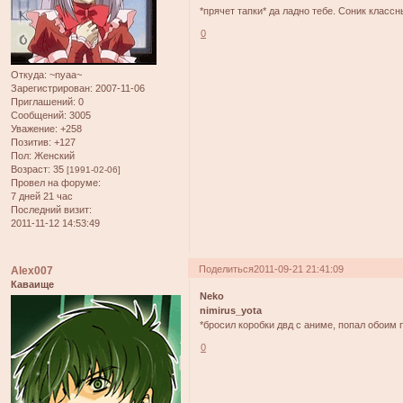
*прячет тапки* да ладно тебе. Соник классн
0
Откуда:
~nyaa~
Зарегистрирован
: 2007-11-06
Приглашений:
0
Сообщений:
3005
Уважение:
+258
Позитив:
+127
Пол:
Женский
Возраст:
35
[1991-02-06]
Провел на форуме:
7 дней 21 час
Последний визит:
2011-11-12 14:53:49
Поделиться
2011-09-21 21:41:09
Alex007
Каваище
Neko
nimirus_yota
*бросил коробки двд с аниме, попал обоим 
0