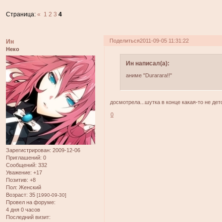
Страница:
«
1
2
3
4
Поделиться
2011-09-05 11:31:22
Ин
Неко
Ин написал(а):
аниме "Durarara!!"
досмотрела...шутка в конце какая-то не дет
0
Зарегистрирован
: 2009-12-06
Приглашений:
0
Сообщений:
332
Уважение:
+17
Позитив:
+8
Пол:
Женский
Возраст:
35
[1990-09-30]
Провел на форуме:
4 дня 0 часов
Последний визит: