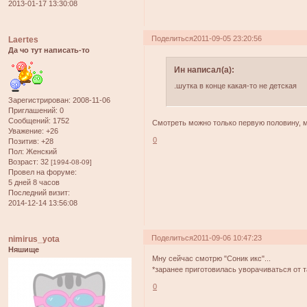
2013-01-17 13:30:08
Поделиться
2011-09-05 23:20:56
Laertes
Да чо тут написать-то
Ин написал(а):
.шутка в конце какая-то не детская
Зарегистрирован
: 2008-11-06
Приглашений:
0
Сообщений:
1752
Смотреть можно только первую половину, м
Уважение:
+26
0
Позитив:
+28
Пол:
Женский
Возраст:
32
[1994-08-09]
Провел на форуме:
5 дней 8 часов
Последний визит:
2014-12-14 13:56:08
Поделиться
2011-09-06 10:47:23
nimirus_yota
Няшище
Мну сейчас смотрю "Соник икс"...
*заранее приготовилась уворачиваться от т
0