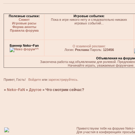
Полезные ссылки:
Игровые события:
Сюжет
Пока в игре никого нету и следовательно никаких
Игровые расы
игровых событий...
Форма анкеты
Правила форума
Баннер Neko~Fan
О взаимной рекламе:
Логин:
Реклама
Пароль:
123456
Объявления на форум
Закончена работа над объявлением для ролевой. Предложения
Начинайте играть, уважаемые форумчане. 
Привет, Гость!
Войдите
или
зарегистрируйтесь
.
»
Neko~FaN
»
Другое
»
Что смотрим сейчас?
Приветствуем тебя на форуме Neko~
Для участия в конференциях просьб