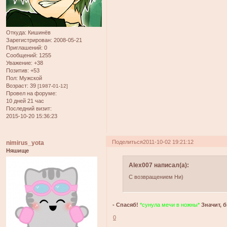
Откуда:
Кишинёв
Зарегистрирован
: 2008-05-21
Приглашений:
0
Сообщений:
1255
Уважение:
+38
Позитив:
+53
Пол:
Мужской
Возраст:
39
[1987-01-12]
Провел на форуме:
10 дней 21 час
Последний визит:
2015-10-20 15:36:23
Поделиться
2011-10-02 19:21:12
nimirus_yota
Няшище
Alex007 написал(а):
С возвращением Ни)
- Спасяб!
*сунула мечи в ножны*
Значит, б
0