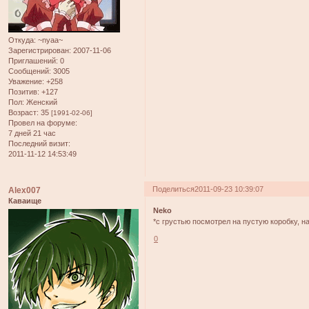
Откуда:
~nyaa~
Зарегистрирован
: 2007-11-06
Приглашений:
0
Сообщений:
3005
Уважение:
+258
Позитив:
+127
Пол:
Женский
Возраст:
35
[1991-02-06]
Провел на форуме:
7 дней 21 час
Последний визит:
2011-11-12 14:53:49
Поделиться
2011-09-23 10:39:07
Alex007
Каваище
Neko
*с грустью посмотрел на пустую коробку, 
0