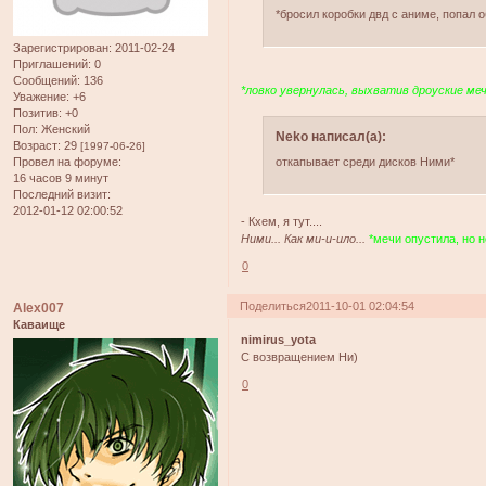
*бросил коробки двд с аниме, попал 
Зарегистрирован
: 2011-02-24
Приглашений:
0
Сообщений:
136
*ловко увернулась, выхватив дроуские меч
Уважение:
+6
Позитив:
+0
Пол:
Женский
Neko написал(а):
Возраст:
29
[1997-06-26]
Провел на форуме:
откапывает среди дисков Ними*
16 часов 9 минут
Последний визит:
2012-01-12 02:00:52
- Кхем, я тут....
Ними... Как ми-и-ило...
*мечи опустила, но н
0
Поделиться
2011-10-01 02:04:54
Alex007
Каваище
nimirus_yota
С возвращением Ни)
0