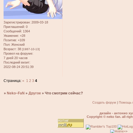
Зарегистрирован
: 2009-03-18
Приглашений:
0
Сообщений:
1364
Уважение:
+28
Позитив:
+109
Пол:
Женский
Возраст:
38
[1987-10-13]
Провел на форуме:
7 дней 20 часов
Последний визит:
2022-08-24 20:51:39
Страница:
«
1
2
3
4
»
Neko~FaN
»
Другое
»
Что смотрим сейчас?
Создать форум
|
Помощь 
дизайн - антонио ху
Copyright © neko fan. all righ
>