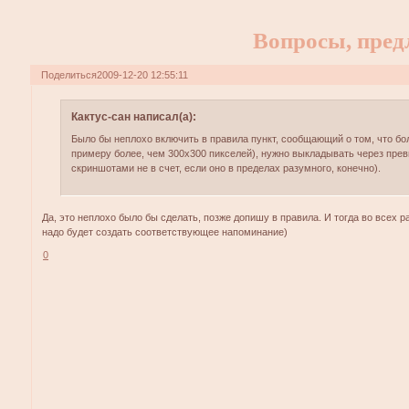
Вопросы, предл
Поделиться
2009-12-20 12:55:11
Кактус-сан написал(а):
Было бы неплохо включить в правила пункт, сообщающий о том, что бо
примеру более, чем 300х300 пикселей), нужно выкладывать через прев
скриншотами не в счет, если оно в пределах разумного, конечно).
Да, это неплохо было бы сделать, позже допишу в правила. И тогда во всех 
надо будет создать соответствующее напоминание)
0