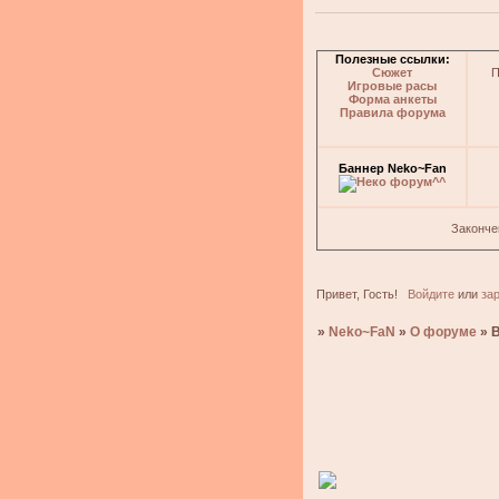
Полезные ссылки:
Сюжет
П
Игровые расы
Форма анкеты
Правила форума
Баннер Neko~Fan
Законче
Привет, Гость!
Войдите
или
за
»
Neko~FaN
»
О форуме
»
В