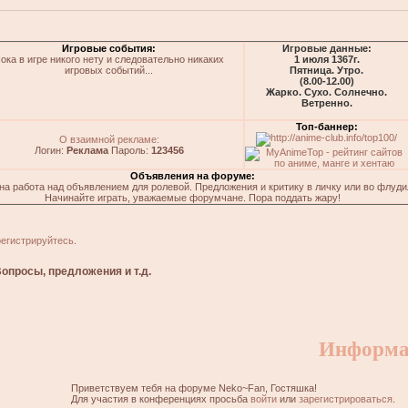
Игровые события:
Игровые данные:
ока в игре никого нету и следовательно никаких
1 июля 1367г.
игровых событий...
Пятница. Утро.
(8.00-12.00)
Жарко. Сухо. Солнечно.
Ветренно.
Топ-баннер:
О взаимной рекламе:
Логин:
Реклама
Пароль:
123456
Объявления на форуме:
на работа над объявлением для ролевой. Предложения и критику в личку или во флуди
Начинайте играть, уважаемые форумчане. Пора поддать жару!
регистрируйтесь
.
опросы, предложения и т.д.
Информа
Приветствуем тебя на форуме Neko~Fan, Гостяшка!
Для участия в конференциях просьба
войти
или
зарегистрироваться
.