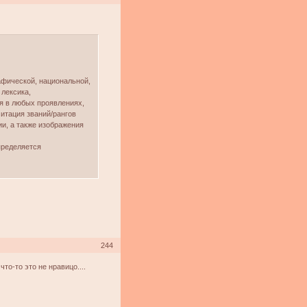
афической, национальной,
 лексика,
ия в любых проявлениях,
итация званий/рангов
и, а также изображения
пределяется
244
то-то это не нравицо....