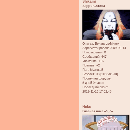
Shikami
Аццки Сотона
Откуда:
Беларусь/Минск
Зарегистрирован
: 2009-09-14
Приглашений:
0
Сообщений:
447
Уважение:
+16
Позитив:
+2
Пол:
Мужской
Возраст:
38
[1988-03-18]
Провел на форуме:
5 дней 0 часов
Последний визит:
2012-11-16 17:02:48
Neko
Главная няка =^_^=