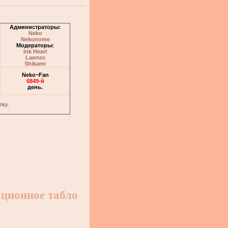
Администраторы:
Neko
Nekonome
Модераторы:
Ink Heart
Laertes
Shikami
Neko~Fan
6849-й
день.
лку.
ционное табло