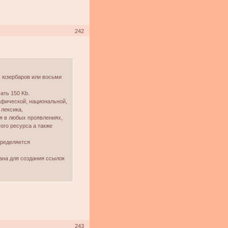
242
х юзербаров или восьми
ать 150 Kb.
афической, национальной,
 лексика,
ия в любых проявлениях,
ого ресурса а также
пределяется
ана для создания ссылок
243