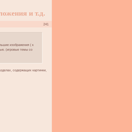
ожения и т.д.
241
льшие изображения ( к
ью. (игровые темы со
разделах, содержащих картинки,