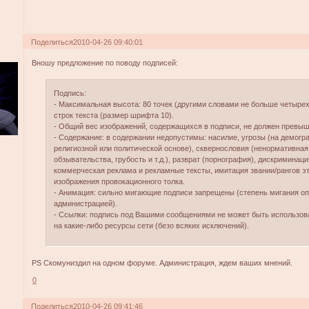
Поделиться
2010-04-26 09:40:01
Вношу предложение по поводу подписей:
Подпись:
- Максимальная высота: 80 точек (другими словами не больше четыре
строк текста (размер шрифта 10).
- Общий вес изображений, содержащихся в подписи, не должен превыш
- Содержание: в содержании недопустимы: насилие, угрозы (на демогр
религиозной или политической основе), сквернословия (ненормативная
обзывательства, грубость и т.д.), разврат (порнография), дискриминац
коммерческая реклама и рекламные тексты, имитация звании/рангов эт
изображения провокационного толка.
- Анимация: сильно мигающие подписи запрещены (степень мигания о
администрацией).
- Ссылки: подпись под Вашими сообщениями не может быть использов
на какие-либо ресурсы сети (безо всяких исключений).
PS Скомуниздил на одном форуме. Администрация, ждем ваших мнений.
0
Поделиться
2010-04-26 09:41:46