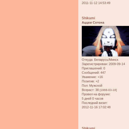
2011-11-12 14:53:49
Shikami
Аццки Сотона
Откуда:
Беларусь/Минск
Зарегистрирован
: 2009-09-14
Приглашений:
0
Сообщений:
447
Уважение:
+16
Позитив:
+2
Пол:
Мужской
Возраст:
38
[1988-03-18]
Провел на форуме:
5 дней 0 часов
Последний визит:
2012-11-16 17:02:48
Shikami