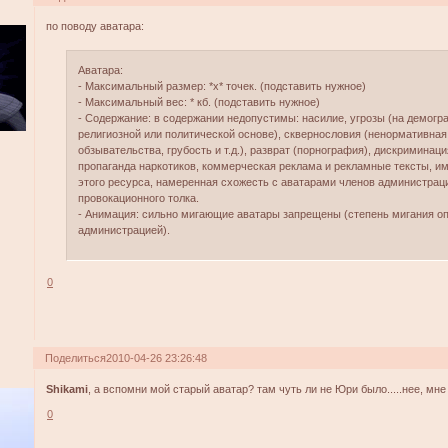
по поводу аватара:
Aватара:
- Максимальный размер: *х* точек. (подставить нужное)
- Максимальный вес: * кб. (подставить нужное)
- Содержание: в содержании недопустимы: насилие, угрозы (на демогр
религиозной или политической основе), сквернословия (ненормативная
обзывательства, грубость и т.д.), разврат (порнография), дискриминац
пропаганда наркотиков, коммерческая реклама и рекламные тексты, им
этого ресурса, намеренная схожесть с аватарами членов администраци
провокационного толка.
- Анимация: сильно мигающие аватары запрещены (степень мигания о
администрацией).
0
Поделиться
2010-04-26 23:26:48
Shikami
, а вспомни мой старый аватар? там чуть ли не Юри было.....нее, мне ч
0