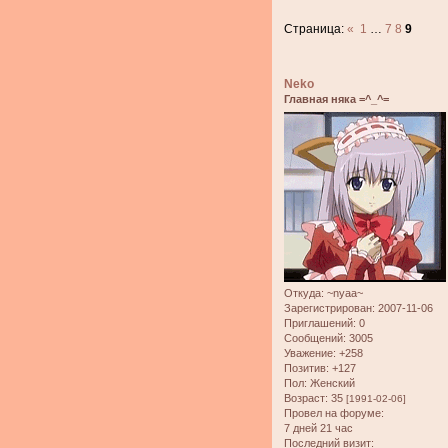
Страница:
«
1
…
7
8
9
Neko
Главная няка =^_^=
Откуда:
~nyaa~
Зарегистрирован
: 2007-11-06
Приглашений:
0
Сообщений:
3005
Уважение:
+258
Позитив:
+127
Пол:
Женский
Возраст:
35
[1991-02-06]
Провел на форуме:
7 дней 21 час
Последний визит: