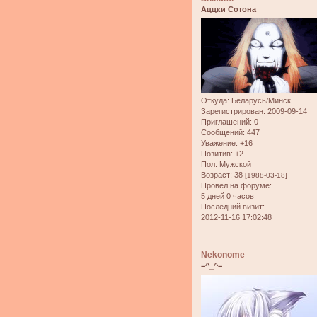
Аццки Сотона
Откуда:
Беларусь/Минск
Зарегистрирован
: 2009-09-14
Приглашений:
0
Сообщений:
447
Уважение:
+16
Позитив:
+2
Пол:
Мужской
Возраст:
38
[1988-03-18]
Провел на форуме:
5 дней 0 часов
Последний визит:
2012-11-16 17:02:48
Nekonome
=^_^=