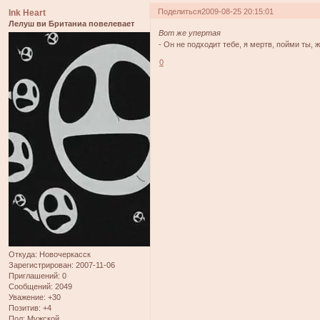
Поделиться
2009-08-25 20:15:01
Ink Heart
Лелуш ви Британиа повелевает
Вот же упертая
- Он не подходит тебе, я мертв, пойми ты,
0
Откуда:
Новочеркасск
Зарегистрирован
: 2007-11-06
Приглашений:
0
Сообщений:
2049
Уважение:
+30
Позитив:
+4
Пол:
Мужской