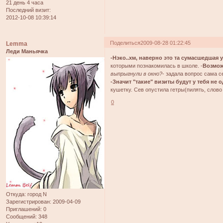
21 день 4 часа
Последний визит:
2012-10-08 10:39:14
Поделиться
2009-08-28 01:22:45
Lemma
Леди Маньячка
-Нэко..хм, наверно это та сумасшедшая у
которыми познакомилась в школе. -
Возмож
выпрыгнули в окно?
- задала вопрос сама с
-Значит "такие" визиты будут у тебя не
кушетку. Сев опустила гетры(пилять, слово
0
Откуда:
город N
Зарегистрирован
: 2009-04-09
Приглашений:
0
Сообщений:
348