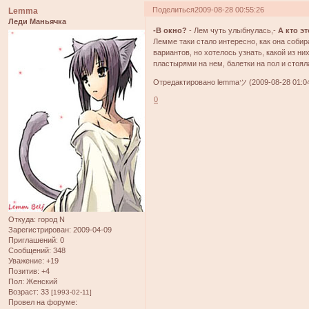
Поделиться
2009-08-28 00:55:26
Lemma
Леди Маньячка
-В окно?
- Лем чуть улыбнулась,-
А кто э
Лемме таки стало интересно, как она собир
вариантов, но хотелось узнать, какой из н
пластырями на нем, балетки на пол и стоял
Отредактировано lemmaツ (2009-08-28 01:04
0
Откуда:
город N
Зарегистрирован
: 2009-04-09
Приглашений:
0
Сообщений:
348
Уважение:
+19
Позитив:
+4
Пол:
Женский
Возраст:
33
[1993-02-11]
Провел на форуме: