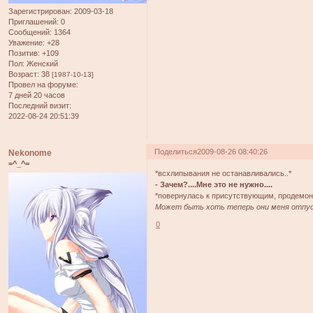
Зарегистрирован
: 2009-03-18
Приглашений:
0
Сообщений:
1364
Уважение:
+28
Позитив:
+109
Пол:
Женский
Возраст:
38
[1987-10-13]
Провел на форуме:
7 дней 20 часов
Последний визит:
2022-08-24 20:51:39
Поделиться
2009-08-26 08:40:26
Nekonome
=^_^=
*всхлипывания не останавливались..*
- Зачем?....Мне это не нужно....
*повернулась к присутствующим, продемон
Может быть хоть теперь они меня отпус
0