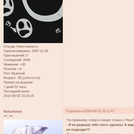
Откуда:
Новочеркасск
Зарегистрирован
: 2007-11-06
Приглашений:
0
Сообщений:
2049
Уважение:
+30
Позитив:
+4
Пол:
Мужской
Возраст:
38
[1988-04-08]
Провел на форуме:
7 дней 22 часа
Последний визит:
2010-08-02 23:24:19
Поделиться
2009-08-25 20:11:47
Nekonome
=^_^=
*по-прежнему глядя и говоря только с Рене
- Я не разрешу тебе этого сделать! А в
не подходит?!