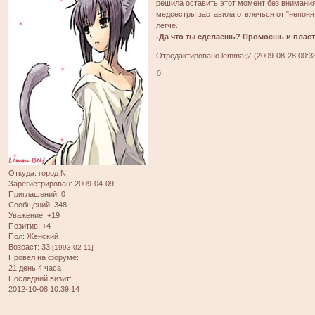
решила оставить этот момент без внимания
медсестры заставила отвлечься от "непонят
легче.
-Да что ты сделаешь? Промоешь и пласт
Отредактировано lemmaツ (2009-08-28 00:33
0
Откуда:
город N
Зарегистрирован
: 2009-04-09
Приглашений:
0
Сообщений:
348
Уважение:
+19
Позитив:
+4
Пол:
Женский
Возраст:
33
[1993-02-11]
Провел на форуме:
21 день 4 часа
Последний визит:
2012-10-08 10:39:14