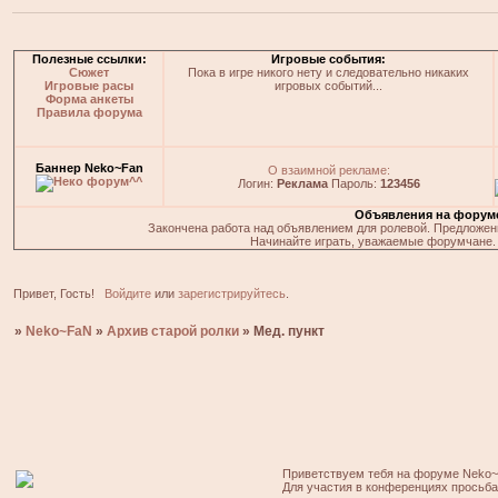
Полезные ссылки:
Игровые события:
Сюжет
Пока в игре никого нету и следовательно никаких
Игровые расы
игровых событий...
Форма анкеты
Правила форума
Баннер Neko~Fan
О взаимной рекламе:
Логин:
Реклама
Пароль:
123456
Объявления на форум
Закончена работа над объявлением для ролевой. Предложения
Начинайте играть, уважаемые форумчане. 
Привет, Гость!
Войдите
или
зарегистрируйтесь
.
»
Neko~FaN
»
Архив старой ролки
»
Мед. пункт
Приветствуем тебя на форуме Neko~
Для участия в конференциях просьб