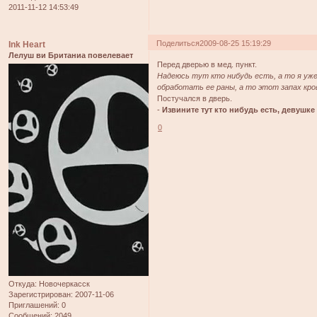
2011-11-12 14:53:49
Поделиться
2009-08-25 15:19:29
Ink Heart
Лелуш ви Британиа повелевает
Перед дверью в мед. пункт.
Надеюсь тут кто нибудь есть, а то я уже
обработать ее раны, а то этот запах кро
Постучался в дверь.
-
Извините тут кто нибудь есть, девушке
0
Откуда:
Новочеркасск
Зарегистрирован
: 2007-11-06
Приглашений:
0
Сообщений:
2049