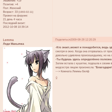
Уважение:
+19
Позитив:
+4
Пол:
Женский
Возраст:
33
[1993-02-11]
Провел на форуме:
21 день 4 часа
Последний визит:
2012-10-08 10:39:14
Поделиться
2009-08-28 12:20:29
Lemma
Леди Маньячка
-Кто знает..может и понадобится, ведь 
смотря в окно. Когда она оторвалась от п
довольно удивлена произошедшему, но на ли
-Ты будешь здесь определённо полезна с
Затем встала с кушетки, подошла к своим в
медсестре лицом произнесла: "
Благодарю
---> Комната Леммы Белф
0