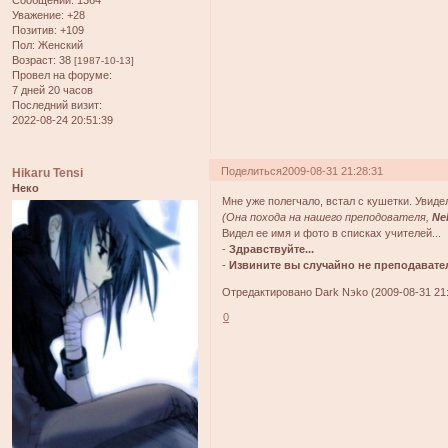
Уважение:
+28
Позитив:
+109
Пол:
Женский
Возраст:
38
[1987-10-13]
Провел на форуме:
7 дней 20 часов
Последний визит:
2022-08-24 20:51:39
Поделиться
2009-08-31 21:28:31
Hikaru Tensi
Неко
Мне уже полегчало, встал с кушетки. Увидел
(Она похода на нашего преподователя,
Ne
Видел ее имя и фото в списках учителей...
-
Здравствуйте...
-
Извините вы случайно не преподаватель
Отредактировано Dark Nэko (2009-08-31 21:
0