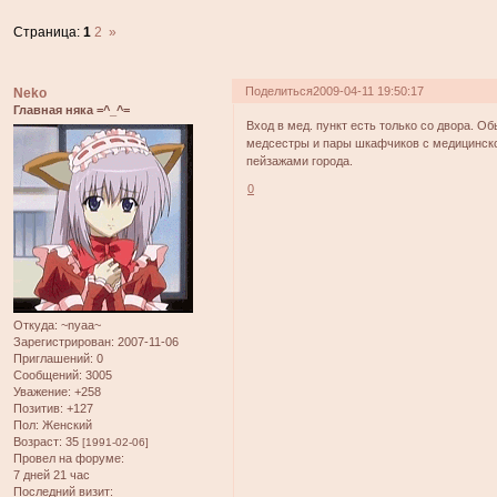
Страница:
1
2
»
Поделиться
2009-04-11 19:50:17
Neko
Главная няка =^_^=
Вход в мед. пункт есть только со двора. О
медсестры и пары шкафчиков с медицинско
пейзажами города.
0
Откуда:
~nyaa~
Зарегистрирован
: 2007-11-06
Приглашений:
0
Сообщений:
3005
Уважение:
+258
Позитив:
+127
Пол:
Женский
Возраст:
35
[1991-02-06]
Провел на форуме:
7 дней 21 час
Последний визит: