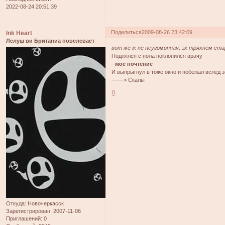
2022-08-24 20:51:39
Поделиться
2009-08-26 23:42:09
Ink Heart
Лелуш ви Британиа повелевает
вот же ж не неугомонная, эх тряхнем ста
Поднялся с пола поклонился врачу
-
мое почтение
И выпрыгнул в тоже окно и побежал вслед 
------> Скалы
0
Откуда:
Новочеркасск
Зарегистрирован
: 2007-11-06
Приглашений:
0