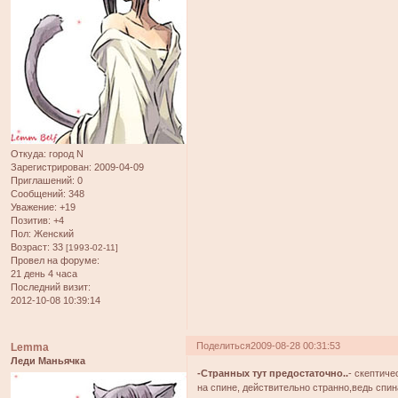
Откуда:
город N
Зарегистрирован
: 2009-04-09
Приглашений:
0
Сообщений:
348
Уважение:
+19
Позитив:
+4
Пол:
Женский
Возраст:
33
[1993-02-11]
Провел на форуме:
21 день 4 часа
Последний визит:
2012-10-08 10:39:14
Поделиться
2009-08-28 00:31:53
Lemma
Леди Маньячка
-Странных тут предостаточно..
- скептиче
на спине, действительно странно,ведь спина