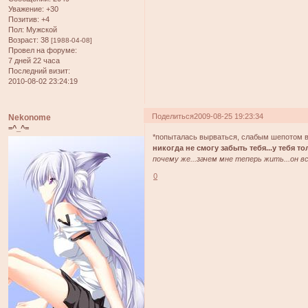
Уважение:
+30
Позитив:
+4
Пол:
Мужской
Возраст:
38
[1988-04-08]
Провел на форуме:
7 дней 22 часа
Последний визит:
2010-08-02 23:24:19
Поделиться
2009-08-25 19:23:34
Nekonome
=^_^=
*попыталась вырваться, слабым шепотом в
никогда не смогу забыть тебя...у тебя то
почему же...зачем мне теперь жить...он вс
0