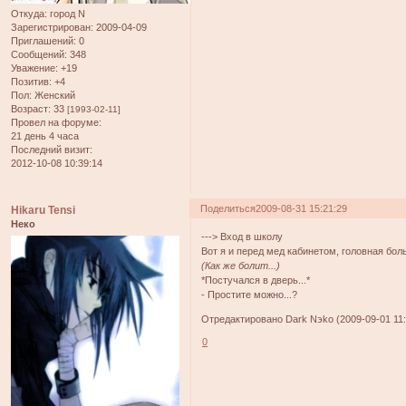
Откуда:
город N
Зарегистрирован
: 2009-04-09
Приглашений:
0
Сообщений:
348
Уважение:
+19
Позитив:
+4
Пол:
Женский
Возраст:
33
[1993-02-11]
Провел на форуме:
21 день 4 часа
Последний визит:
2012-10-08 10:39:14
Поделиться
2009-08-31 15:21:29
Hikaru Tensi
Неко
---> Вход в школу
Вот я и перед мед кабинетом, головная боль
(Как же болит...)
*Постучался в дверь...*
- Простите можно...?
Отредактировано Dark Nэko (2009-09-01 11:
0