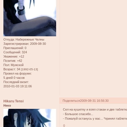
Откуда:
Набережные Челны
Зарегистрирован
: 2009-08-30
Приглашений:
0
Сообщений:
324
Уважение:
+12
Позитив:
+42
Пол:
Мужской
Возраст:
34
[1992-05-13]
Провел на форуме:
5 дней 0 часов
Последний визит:
2010-01-03 19:11:06
Поделиться
2009-08-31 16:56:30
Hikaru Tensi
Неко
Cел на кушетку и взял стакан и две таблетки
- Большое спасибо...
- Пожалуй останусь у вас... *принял таблетк
0