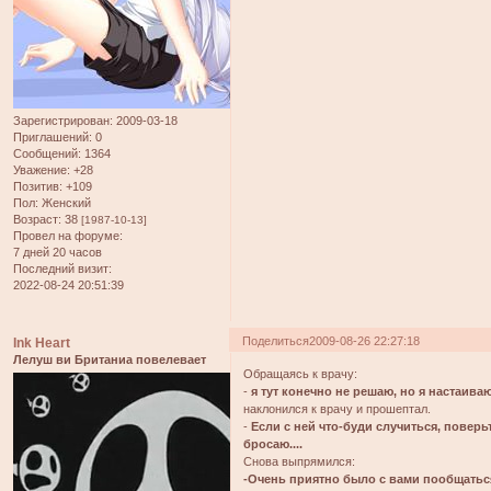
Зарегистрирован
: 2009-03-18
Приглашений:
0
Сообщений:
1364
Уважение:
+28
Позитив:
+109
Пол:
Женский
Возраст:
38
[1987-10-13]
Провел на форуме:
7 дней 20 часов
Последний визит:
2022-08-24 20:51:39
Поделиться
2009-08-26 22:27:18
Ink Heart
Лелуш ви Британиа повелевает
Обращаясь к врачу:
-
я тут конечно не решаю, но я настаива
наклонился к врачу и прошептал.
-
Если с ней что-буди случиться, поверь
бросаю....
Снова выпрямился:
-Очень приятно было с вами пообщаться