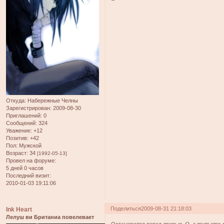
Откуда:
Набережные Челны
Зарегистрирован
: 2009-08-30
Приглашений:
0
Сообщений:
324
Уважение:
+12
Позитив:
+42
Пол:
Мужской
Возраст:
34
[1992-05-13]
Провел на форуме:
5 дней 0 часов
Последний визит:
2010-01-03 19:11:06
Поделиться
2009-08-31 21:18:03
Ink Heart
Лелуш ви Британиа повелевает
Остановился перед дверью.
О, а тут кто-т