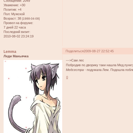
Сообщений:
2049
Уважение:
+30
Позитив:
+4
Пол:
Мужской
Возраст:
38
[1988-04-08]
Провел на форуме:
7 дней 22 часа
Последний визит:
2010-08-02 23:24:19
Поделиться
2009-08-27 22:52:45
Lemma
Леди Маньячка
--->Сам лес
Побродив по дворику таки нашла Мед.пункт
Медсестра
- подумала Лем. Подошла побли
0