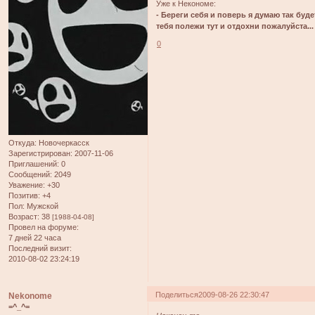
Уже к Некономе:
- Береги себя и поверь я думаю так буд
тебя полежи тут и отдохни пожалуйста...
0
Откуда:
Новочеркасск
Зарегистрирован
: 2007-11-06
Приглашений:
0
Сообщений:
2049
Уважение:
+30
Позитив:
+4
Пол:
Мужской
Возраст:
38
[1988-04-08]
Провел на форуме:
7 дней 22 часа
Последний визит:
2010-08-02 23:24:19
Поделиться
2009-08-26 22:30:47
Nekonome
=^_^=