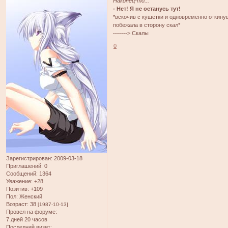
Наконец-то...
- Нет! Я не останусь тут!
*вскочив с кушетки и одновременно откину
побежала в сторону скал*
-------> Скалы
0
Зарегистрирован
: 2009-03-18
Приглашений:
0
Сообщений:
1364
Уважение:
+28
Позитив:
+109
Пол:
Женский
Возраст:
38
[1987-10-13]
Провел на форуме:
7 дней 20 часов
Последний визит: