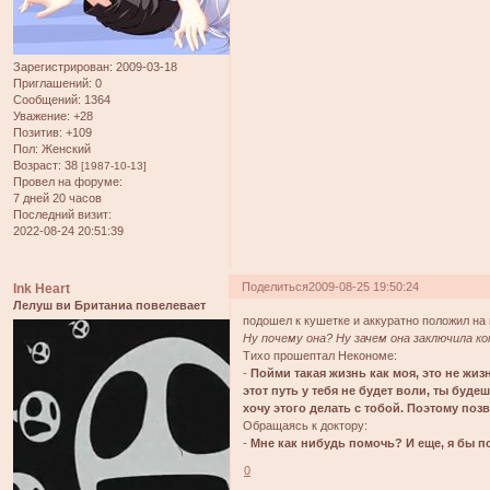
Зарегистрирован
: 2009-03-18
Приглашений:
0
Сообщений:
1364
Уважение:
+28
Позитив:
+109
Пол:
Женский
Возраст:
38
[1987-10-13]
Провел на форуме:
7 дней 20 часов
Последний визит:
2022-08-24 20:51:39
Поделиться
2009-08-25 19:50:24
Ink Heart
Лелуш ви Британиа повелевает
подошел к кушетке и аккуратно положил на
Ну почему она? Ну зачем она заключила к
Тихо прошептал Некономе:
-
Пойми такая жизнь как моя, это не жиз
этот путь у тебя не будет воли, ты буде
хочу этого делать с тобой. Поэтому позво
Обращаясь к доктору:
-
Мне как нибудь помочь? И еще, я бы п
0