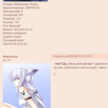
Откуда:
Набережные Челны
Зарегистрирован
: 2009-08-30
Приглашений:
0
Сообщений:
324
Уважение:
+12
Позитив:
+42
Пол:
Мужской
Возраст:
34
[1992-05-13]
Провел на форуме:
5 дней 0 часов
Последний визит:
2010-01-03 19:11:06
Поделиться
2009-08-31 21:34:07
Nekonome
=^_^=
- Няя??Да, это я, а кто же вы?
*удивленно 
Ну вот, поболтала с медсестрой...ладно,
0