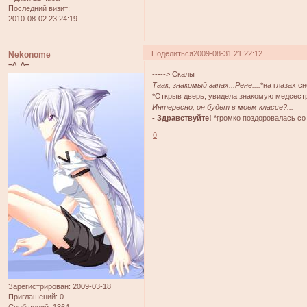
Последний визит:
2010-08-02 23:24:19
Поделиться
2009-08-31 21:22:12
Nekonome
=^_^=
-----> Скалы
Таак, знакомый запах...Рене....
*на глазах с
*Открыв дверь, увидела знакомую медсестру
Интересно, он будет в моем классе?...
- Здравствуйте!
*громко поздоровалась со
0
Зарегистрирован
: 2009-03-18
Приглашений:
0
Сообщений:
1364