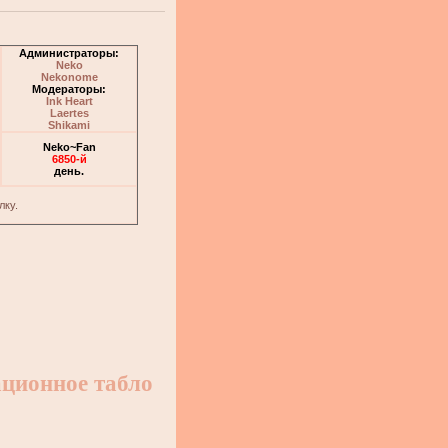
Администраторы:
Neko
Nekonome
Модераторы:
Ink Heart
Laertes
Shikami
Neko~Fan
6850-й
день.
лку.
ционное табло