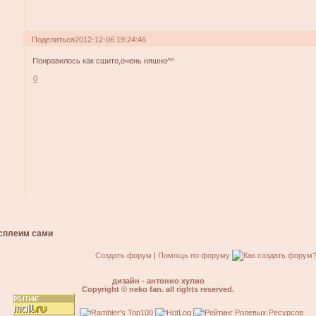
Поделиться
2012-12-06 19:24:46
Понравилось как сшито,очень няшно^^
0
сплеим сами
Создать форум
|
Помощь по форуму
дизайн - антонио хулио
Copyright © neko fan. all rights reserved.