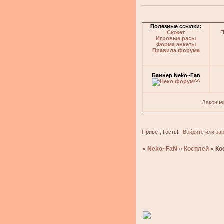
Полезные ссылки:
Сюжет
П
Игровые расы
Форма анкеты
Правила форума
Баннер Neko~Fan
Законче
Привет, Гость!
Войдите
или
за
»
Neko~FaN
»
Косплей
»
Ко