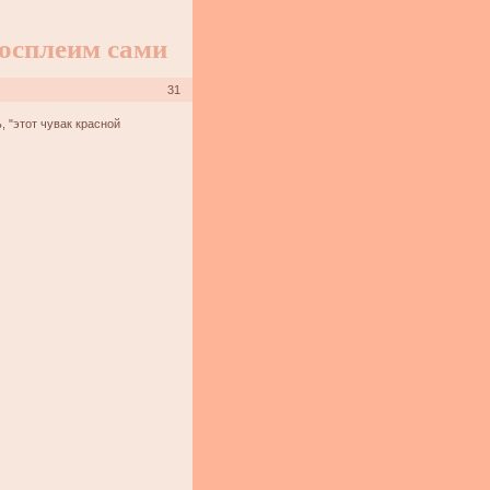
осплеим сами
31
, "этот чувак красной