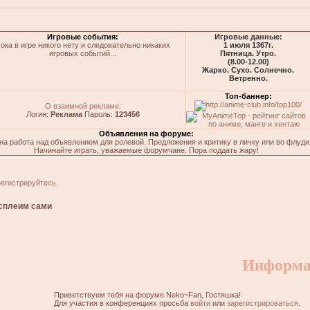
Игровые события:
Игровые данные:
ока в игре никого нету и следовательно никаких
1 июля 1367г.
игровых событий...
Пятница. Утро.
(8.00-12.00)
Жарко. Сухо. Солнечно.
Ветренно.
Топ-баннер:
О взаимной рекламе:
Логин:
Реклама
Пароль:
123456
Объявления на форуме:
на работа над объявлением для ролевой. Предложения и критику в личку или во флуди
Начинайте играть, уважаемые форумчане. Пора поддать жару!
регистрируйтесь
.
сплеим сами
Информа
Приветствуем тебя на форуме Neko~Fan, Гостяшка!
Для участия в конференциях просьба
войти
или
зарегистрироваться
.