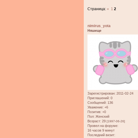
Страница:
«
1
2
nimirus_yota
Няшище
Зарегистрирован
: 2011-02-24
Приглашений:
0
Сообщений:
136
Уважение:
+6
Позитив:
+0
Пол:
Женский
Возраст:
29
[1997-06-26]
Провел на форуме:
16 часов 9 минут
Последний визит: