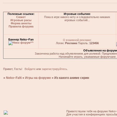
Полезные ссылки:
Игровые события:
Сюжет
Пока в игре никого нету и следовательно никаких
Игровые расы
игровых событий...
Форма анкеты
Правила форума
Баннер Neko~Fan
О взаимной рекламе:
Логин:
Реклама
Пароль:
123456
Объявления на форум
Закончена работа над объявлением для ролевой. Предложения
Начинайте играть, уважаемые форумчане. 
Привет, Гость!
Войдите
или
зарегистрируйтесь
.
»
Neko~FaN
»
Игры на форуме
»
Из какого аниме скрин
Приветствуем тебя на форуме Neko~
Для участия в конференциях просьб