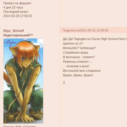
Провел на форуме:
4 дня 23 часа
Последний визит:
2014-03-29 17:55:53
Поделиться
2011-09-12 13:06:55
Bips_Birhoff
Недостаренький^^
Да! Да! Пародия на Ouran High School Host C
Цветок ли я?
Мотылёк? Чудовище?
Страдание мира.
В молчании - ответ?
Румяниц станет -...
... лезвием в руке!
Восхваляй мои старания.
Браво, браво, браво!
0
Откуда:
Köln, Germany