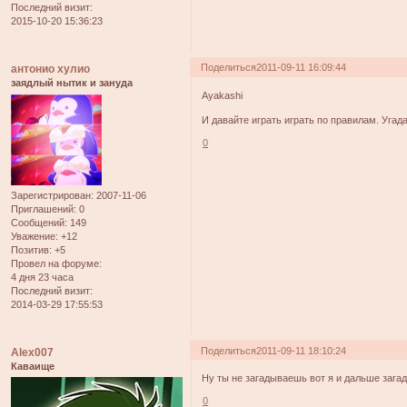
Последний визит:
2015-10-20 15:36:23
Поделиться
2011-09-11 16:09:44
антонио хулио
заядлый нытик и зануда
Ayakashi
И давайте играть играть по правилам. Угадал
0
Зарегистрирован
: 2007-11-06
Приглашений:
0
Сообщений:
149
Уважение:
+12
Позитив:
+5
Провел на форуме:
4 дня 23 часа
Последний визит:
2014-03-29 17:55:53
Поделиться
2011-09-11 18:10:24
Alex007
Каваище
Ну ты не загадываешь вот я и дальше зага
0