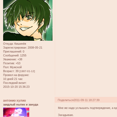
Откуда:
Кишинёв
Зарегистрирован
: 2008-05-21
Приглашений:
0
Сообщений:
1255
Уважение:
+38
Позитив:
+53
Пол:
Мужской
Возраст:
39
[1987-01-12]
Провел на форуме:
10 дней 21 час
Последний визит:
2015-10-20 15:36:23
Поделиться
2011-09-11 18:27:39
антонио хулио
заядлый нытик и зануда
Мне же надо услышать подтверждение, а вд
Загадываю.