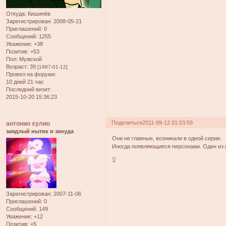
Откуда:
Кишинёв
Зарегистрирован
: 2008-05-21
Приглашений:
0
Сообщений:
1255
Уважение:
+38
Позитив:
+53
Пол:
Мужской
Возраст:
39
[1987-01-12]
Провел на форуме:
10 дней 21 час
Последний визит:
2015-10-20 15:36:23
Поделиться
2011-09-12 01:03:59
антонио хулио
заядлый нытик и зануда
Они не главные, возникали в одной серии.
Иногда появляющиеся персонажи. Один из г
0
Зарегистрирован
: 2007-11-06
Приглашений:
0
Сообщений:
149
Уважение:
+12
Позитив:
+5