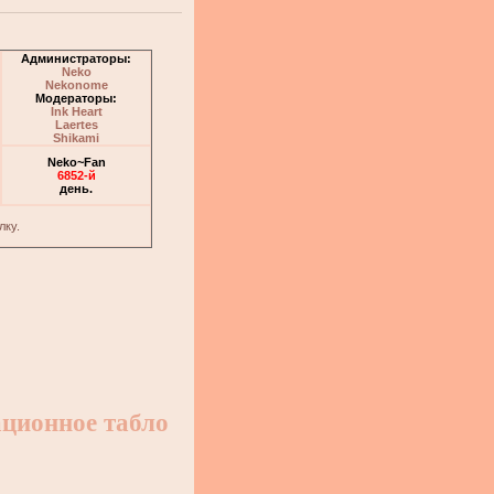
Администраторы:
Neko
Nekonome
Модераторы:
Ink Heart
Laertes
Shikami
Neko~Fan
6852-й
день.
лку.
ционное табло