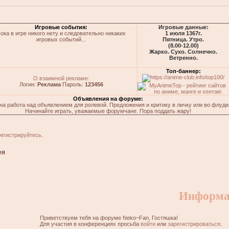
Игровые события:
Игровые данные:
ока в игре никого нету и следовательно никаких
1 июля 1367г.
игровых событий...
Пятница. Утро.
(8.00-12.00)
Жарко. Сухо. Солнечно.
Ветренно.
Топ-баннер:
О взаимной рекламе:
Логин:
Реклама
Пароль:
123456
Объявления на форуме:
на работа над объявлением для ролевой. Предложения и критику в личку или во флуди
Начинайте играть, уважаемые форумчане. Пора поддать жару!
регистрируйтесь
.
ея
Информа
Приветствуем тебя на форуме Neko~Fan, Гостяшка!
Для участия в конференциях просьба
войти
или
зарегистрироваться
.