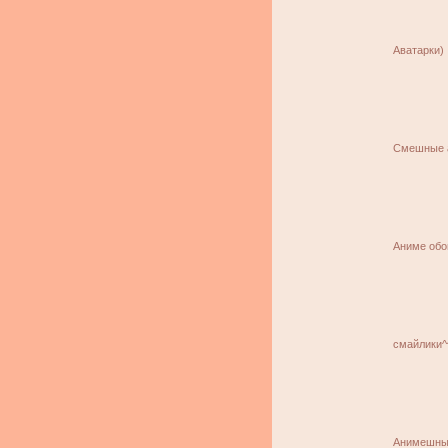
Аватарки)
Смешные a
Аниме об
смайлики^
Анимешные