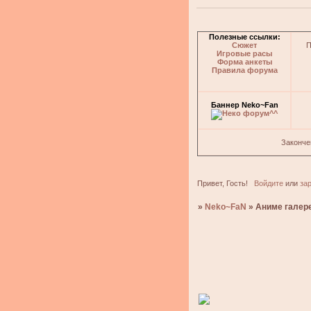
Полезные ссылки:
Сюжет
П
Игровые расы
Форма анкеты
Правила форума
Баннер Neko~Fan
Законче
Привет, Гость!
Войдите
или
за
»
Neko~FaN
»
Аниме галер