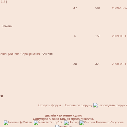
[
1
2
]
47
584
2009-10-2
Shikami
6
155
2009-09-1
enmei (Альянс Серокрылых)
Shikami
30
322
2009-09-17
ея
Создать форум
|
Помощь по форуму
дизайн - антонио хулио
Copyright © neko fan. all rights reserved.
>