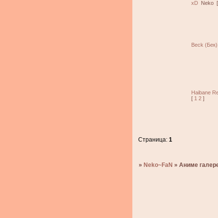
xD
Neko
Beck (Бек)
Haibane R
[
1
2
]
Страница:
1
»
Neko~FaN
»
Аниме галер