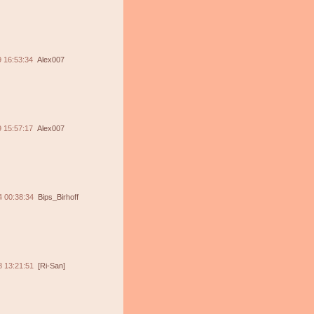
 16:53:34
Alex007
 15:57:17
Alex007
4 00:38:34
Bips_Birhoff
8 13:21:51
[Ri-San]