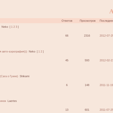
А
Ответов
Просмотров
Последне
а
Neko
[
1
2
3
]
66
2316
2012-07-2
 авто-аэрография)))
Neko
[
1
2
]
45
593
2012-02-2
(Сага о Гуине)
Shikami
6
148
2011-11-19
тинок
Laertes
13
601
2011-07-25