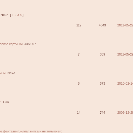
Neko
[
1
2
3
4
]
112
4649
2011-05-29
nime картинки
Alex007
7
639
2011-05-29
оины
Neko
8
673
2010-02-1
^
Umi
14
744
2009-12-2
 фантазии Билла Гейтса и не только его