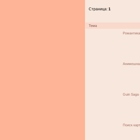
Страница:
1
Тема
Романтик
Анимешная
Guin Saga 
Поиск кар