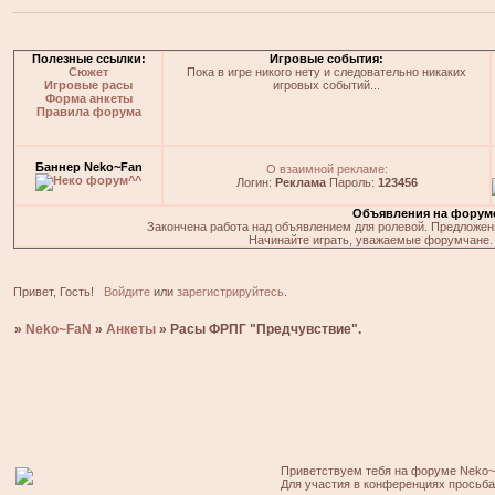
Полезные ссылки:
Игровые события:
Сюжет
Пока в игре никого нету и следовательно никаких
Игровые расы
игровых событий...
Форма анкеты
Правила форума
Баннер Neko~Fan
О взаимной рекламе:
Логин:
Реклама
Пароль:
123456
Объявления на форум
Закончена работа над объявлением для ролевой. Предложения
Начинайте играть, уважаемые форумчане. 
Привет, Гость!
Войдите
или
зарегистрируйтесь
.
»
Neko~FaN
»
Анкеты
»
Расы ФРПГ "Предчувствие".
Приветствуем тебя на форуме Neko~
Для участия в конференциях просьб