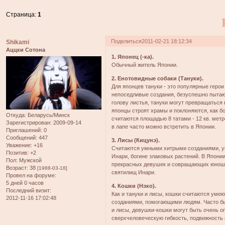
Страница:
1
Поделиться
2011-02-21 18:12:34
Shikami
Аццки Сотона
1. Японец (-ка).
Обычный житель Японии.
2. Енотовидные собаки (Тануки).
Для японцев тануки - это популярные герои
непоседливые создания, безуспешно пытаю
голову листья, тануки могут превращаться
японцы строят храмы и поклоняются, как бо
Откуда:
Беларусь/Минск
считаются площадью 8 татами - 12 кв. мет
Зарегистрирован
: 2009-09-14
в лапе часто можно встретить в Японии.
Приглашений:
0
Сообщений:
447
3. Лисы (Кицунэ).
Уважение:
+16
Считаются умными хитрыми созданиями, у
Позитив:
+2
Инари, богине злаковых растений. В Япони
Пол:
Мужской
прекрасных девушек и совращающих юношей.
Возраст:
38
[1988-03-18]
святилищ Инари.
Провел на форуме:
5 дней 0 часов
4. Кошки (Нэко).
Последний визит:
Как и тануки и лисы, кошки считаются ум
2012-11-16 17:02:48
созданиями, помогающими людям. Часто б
и лисы, девушки-кошки могут быть очень 
сверхчеловеческую гибкость, подвижность 