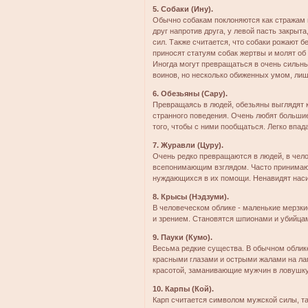
5. Собаки (Ину).
Обычно собакам поклоняются как стражам и
друг напротив друга, у левой пасть закрыта
сил. Также считается, что собаки рожают 
приносят статуям собак жертвы и молят об
Иногда могут превращаться в очень сильн
воинов, но несколько обиженных умом, лиш
6. Обезьяны (Сару).
Превращаясь в людей, обезьяны выглядят 
странного поведения. Очень любят большие
того, чтобы с ними пообщаться. Легко впада
7. Журавли (Цуру).
Очень редко превращаются в людей, в чело
всепонимающим взглядом. Часто принимаю
нуждающихся в их помощи. Ненавидят наси
8. Крысы (Нэдзуми).
В человеческом облике - маленькие мерзк
и зрением. Становятся шпионами и убийца
9. Пауки (Кумо).
Весьма редкие существа. В обычном облике
красными глазами и острыми жалами на ла
красотой, заманивающие мужчин в ловушку
10. Карпы (Кой).
Карп считается символом мужской силы, та