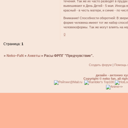
течения. Так же их часто разводят в пруда
вывешивают в День Детей - 5 мая. Иногда в
красный - в честь матери, и синие - по числ
Внимание! Способности оборотней: В звери
форме человека имеют тот же набор способ
человекоформы. Так же могут влиять на не
0
Страница:
1
»
Neko~FaN
»
Анкеты
»
Расы ФРПГ "Предчувствие".
Создать форум
|
Помощь 
дизайн - антонио ху
Copyright © neko fan. all righ
>