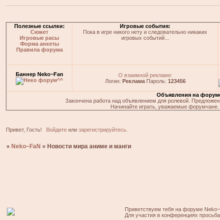
Полезные ссылки:
Игровые события:
Сюжет
Пока в игре никого нету и следовательно никаких
Игровые расы
игровых событий...
Форма анкеты
Правила форума
Баннер Neko~Fan
О взаимной рекламе:
Логин:
Реклама
Пароль:
123456
Объявления на форум
Закончена работа над объявлением для ролевой. Предложения
Начинайте играть, уважаемые форумчане. 
Привет, Гость!
Войдите
или
зарегистрируйтесь
.
»
Neko~FaN
»
Новости мира аниме и манги
Приветствуем тебя на форуме Neko~
Для участия в конференциях просьб