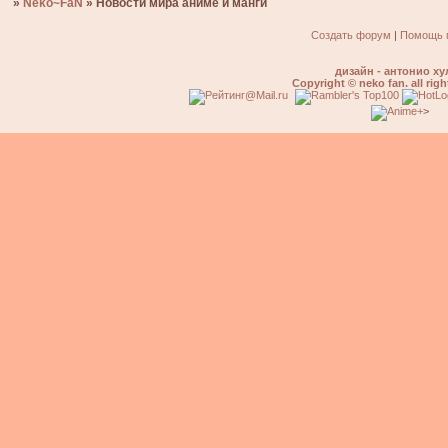
»
Neko~FaN
»
Новости мира аниме и манги
Создать форум
|
Помощь 
дизайн - антонио ху
Copyright © neko fan. all righ
>