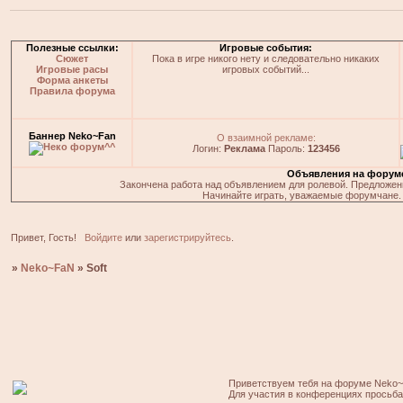
Полезные ссылки:
Игровые события:
Сюжет
Пока в игре никого нету и следовательно никаких
Игровые расы
игровых событий...
Форма анкеты
Правила форума
Баннер Neko~Fan
О взаимной рекламе:
Логин:
Реклама
Пароль:
123456
Объявления на форум
Закончена работа над объявлением для ролевой. Предложения
Начинайте играть, уважаемые форумчане. 
Привет, Гость!
Войдите
или
зарегистрируйтесь
.
»
Neko~FaN
»
Soft
Приветствуем тебя на форуме Neko~
Для участия в конференциях просьб