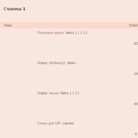
Страница:
1
Тема
Отве
Полезные проги)
Neko
[
1
2
3
]
62
Опрос:
Мобилы)))
Neko
19
Опрос:
Аськи
Neko
[
1
2
]
43
Скины для QIP
Laertes
4