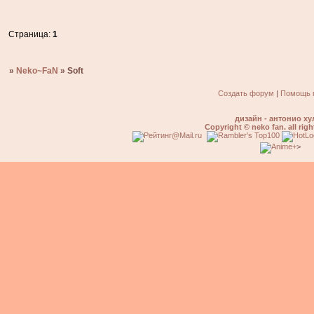
Страница:
1
»
Neko~FaN
»
Soft
Создать форум
|
Помощь 
дизайн - антонио ху
Copyright © neko fan. all righ
>