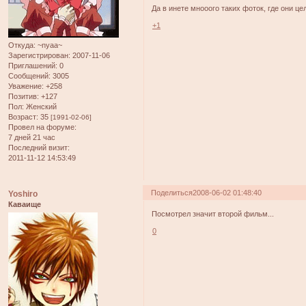
Да в инете мнооого таких фоток, где они цел
+1
Откуда:
~nyaa~
Зарегистрирован
: 2007-11-06
Приглашений:
0
Сообщений:
3005
Уважение:
+258
Позитив:
+127
Пол:
Женский
Возраст:
35
[1991-02-06]
Провел на форуме:
7 дней 21 час
Последний визит:
2011-11-12 14:53:49
Поделиться
2008-06-02 01:48:40
Yoshiro
Каваище
Посмотрел значит второй фильм...
0