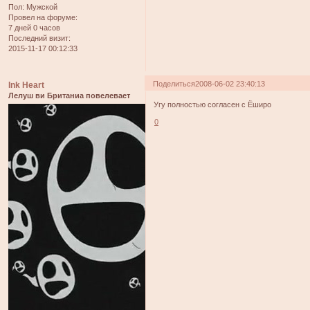
Пол:
Мужской
Провел на форуме:
7 дней 0 часов
Последний визит:
2015-11-17 00:12:33
Поделиться
2008-06-02 23:40:13
Ink Heart
Лелуш ви Британиа повелевает
Угу полностью согласен с Ёширо
0