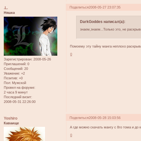
Поделиться
2008-05-27 23:07:35
.L.
Няшка
DarkGoddes написал(а):
знаем,знаем...Только это, не раскрыв
Помоему эту тайну манга неплохо раскрыва
0
Зарегистрирован
: 2008-05-26
Приглашений:
0
Сообщений:
20
Уважение:
+2
Позитив:
+0
Пол:
Мужской
Провел на форуме:
2 часа 9 минут
Последний визит:
2008-05-31 22:26:00
Поделиться
2008-05-28 15:03:56
Yoshiro
Каваище
А где можно скачать мангу с 8го тома и до 
0