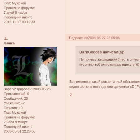
Пол:
Мужской
Провел на форуме:
7 дней 0 часов
Последний визит:
2015-11-17 00:12:33
Поделиться
2008-05-27 23:05:08
.L.
Няшка
DarkGoddes написал(а):
Ну почему же дурацкий )) есть о чем
кусочек,чтоб они сами дальше,угу )))
Вот именно,в такой романтичной обстановк
видел фотки в нете где они целуются xD )Р
Зарегистрирован
: 2008-05-26
Приглашений:
0
0
Сообщений:
20
Уважение:
+2
Позитив:
+0
Пол:
Мужской
Провел на форуме:
2 часа 9 минут
Последний визит:
2008-05-31 22:26:00