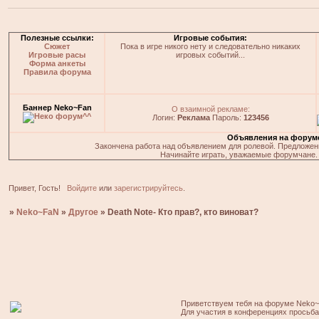
Полезные ссылки:
Игровые события:
Сюжет
Пока в игре никого нету и следовательно никаких
Игровые расы
игровых событий...
Форма анкеты
Правила форума
Баннер Neko~Fan
О взаимной рекламе:
Логин:
Реклама
Пароль:
123456
Объявления на форум
Закончена работа над объявлением для ролевой. Предложения
Начинайте играть, уважаемые форумчане. 
Привет, Гость!
Войдите
или
зарегистрируйтесь
.
»
Neko~FaN
»
Другое
»
Death Note- Кто прав?, кто виноват?
Приветствуем тебя на форуме Neko~
Для участия в конференциях просьб