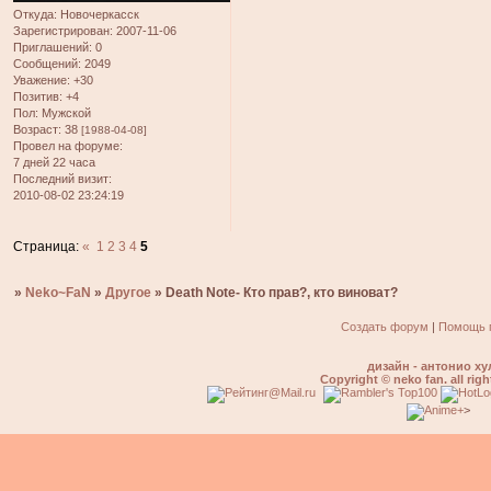
Откуда:
Новочеркасск
Зарегистрирован
: 2007-11-06
Приглашений:
0
Сообщений:
2049
Уважение:
+30
Позитив:
+4
Пол:
Мужской
Возраст:
38
[1988-04-08]
Провел на форуме:
7 дней 22 часа
Последний визит:
2010-08-02 23:24:19
Страница:
«
1
2
3
4
5
»
Neko~FaN
»
Другое
»
Death Note- Кто прав?, кто виноват?
Создать форум
|
Помощь 
дизайн - антонио ху
Copyright © neko fan. all righ
>