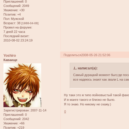
Приглашений:
0
Сообщений:
2049
Уважение:
+30
Позитив:
+4
Пол:
Мужской
Возраст:
38
[1988-04-08]
Провел на форуме:
7 дней 22 часа
Последний визит:
2010-08-02 23:24:19
Поделиться
2008-05-26 21:52:06
Yoshiro
Каваище
.L. написал(а):
Самый дурацкий момент был,где после
все надеюсь знают как звали L на са
Ну таки это ж типо яойновыстый такой фан
И в манге такого и близко не было.
Я то знаю. Но никому не скажу.)
Зарегистрирован
: 2007-11-14
0
Приглашений:
0
Сообщений:
2042
Уважение:
+66
Позитив:
+219