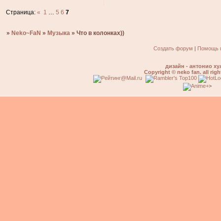
Страница:
«
1
…
5
6
7
»
Neko~FaN
»
Музыка
»
Что в колонках))
Создать форум
|
Помощь 
дизайн - антонио ху
Copyright © neko fan. all righ
>