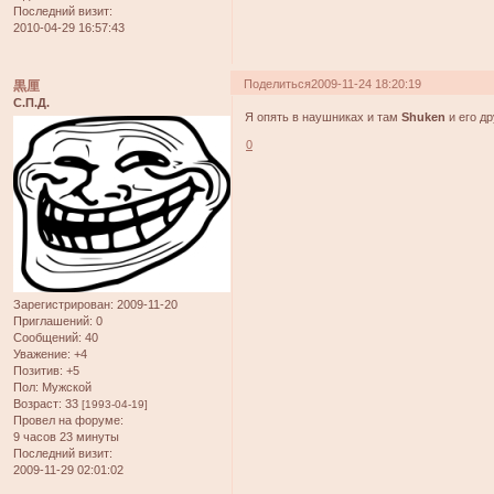
Последний визит:
2010-04-29 16:57:43
Поделиться
2009-11-24 18:20:19
黒厘
С.П.Д.
Я опять в наушниках и там
Shuken
и его др
0
Зарегистрирован
: 2009-11-20
Приглашений:
0
Сообщений:
40
Уважение:
+4
Позитив:
+5
Пол:
Мужской
Возраст:
33
[1993-04-19]
Провел на форуме:
9 часов 23 минуты
Последний визит:
2009-11-29 02:01:02