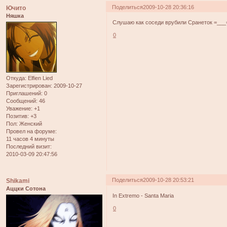
Поделиться
2009-10-28 20:36:16
Ючито
Няшка
Слушаю как соседи врубили Сранеток =__
0
Откуда:
Elfien Lied
Зарегистрирован
: 2009-10-27
Приглашений:
0
Сообщений:
46
Уважение:
+1
Позитив:
+3
Пол:
Женский
Провел на форуме:
11 часов 4 минуты
Последний визит:
2010-03-09 20:47:56
Поделиться
2009-10-28 20:53:21
Shikami
Аццки Сотона
In Extremo - Santa Maria
0