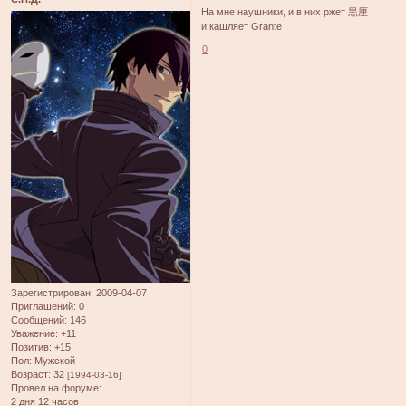
На мне наушники, и в них ржет 黒厘
и кашляет Grante
0
Зарегистрирован
: 2009-04-07
Приглашений:
0
Сообщений:
146
Уважение:
+11
Позитив:
+15
Пол:
Мужской
Возраст:
32
[1994-03-16]
Провел на форуме:
2 дня 12 часов