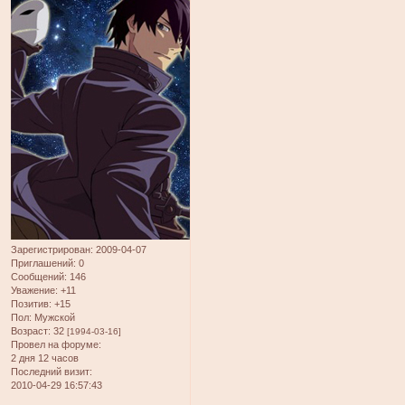
Зарегистрирован
: 2009-04-07
Приглашений:
0
Сообщений:
146
Уважение:
+11
Позитив:
+15
Пол:
Мужской
Возраст:
32
[1994-03-16]
Провел на форуме:
2 дня 12 часов
Последний визит:
2010-04-29 16:57:43