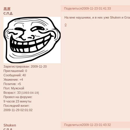
Поделиться
2009-11-23 01:41:33
黒厘
С.П.Д.
На мне наушники, и в них уже Shuken и Gra
0
Зарегистрирован
: 2009-11-20
Приглашений:
0
Сообщений:
40
Уважение:
+4
Позитив:
+5
Пол:
Мужской
Возраст:
33
[1993-04-19]
Провел на форуме:
9 часов 23 минуты
Последний визит:
2009-11-29 02:01:02
Поделиться
2009-11-23 01:43:32
Shuken
С.П.Д.