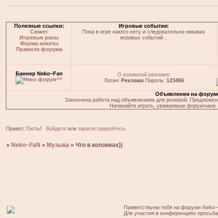
Полезные ссылки:
Игровые события:
Сюжет
Пока в игре никого нету и следовательно никаких
Игровые расы
игровых событий...
Форма анкеты
Правила форума
Баннер Neko~Fan
О взаимной рекламе:
Логин:
Реклама
Пароль:
123456
Объявления на форум
Закончена работа над объявлением для ролевой. Предложения
Начинайте играть, уважаемые форумчане. 
Привет, Гость!
Войдите
или
зарегистрируйтесь
.
»
Neko~FaN
»
Музыка
»
Что в колонках))
Приветствуем тебя на форуме Neko~
Для участия в конференциях просьб