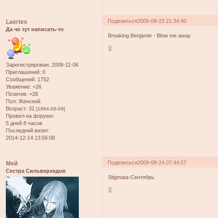
Поделиться
2009-08-23 21:34:40
Laertes
Да чо тут написать-то
Breaking Benjamin - Blow me away
0
Зарегистрирован
: 2008-11-06
Приглашений:
0
Сообщений:
1752
Уважение:
+26
Позитив:
+28
Пол:
Женский
Возраст:
31
[1994-08-09]
Провел на форуме:
5 дней 8 часов
Последний визит:
2014-12-14 13:56:08
Поделиться
2009-08-24 07:44:57
Мей
Сестра Сильверхедов
Stigmata-Сентябрь
0