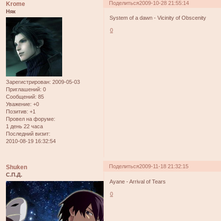
Поделиться
2009-10-28 21:55:14
Krome
Няк
System of a dawn - Vicinity of Obscenity
0
Зарегистрирован
: 2009-05-03
Приглашений:
0
Сообщений:
85
Уважение:
+0
Позитив:
+1
Провел на форуме:
1 день 22 часа
Последний визит:
2010-08-19 16:32:54
Поделиться
2009-11-18 21:32:15
Shuken
С.П.Д.
Ayane - Arrival of Tears
0