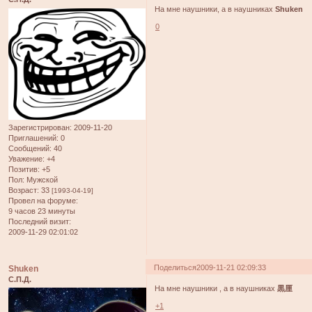
На мне наушники, а в наушниках
Shuken
0
Зарегистрирован
: 2009-11-20
Приглашений:
0
Сообщений:
40
Уважение:
+4
Позитив:
+5
Пол:
Мужской
Возраст:
33
[1993-04-19]
Провел на форуме:
9 часов 23 минуты
Последний визит:
2009-11-29 02:01:02
Поделиться
2009-11-21 02:09:33
Shuken
С.П.Д.
На мне наушники , а в наушниках
黒厘
+1