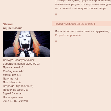
У каждого их духов, будут те черты характ
появлением разума эти черты можно подавлят
но основный - наследство формы зверя.
0
Поделиться
2010-08-26 19:06:04
Shikami
Аццки Сотона
Из-за несоответствия темы и содержания, 
Разработка ролевой.
0
Откуда:
Беларусь/Минск
Зарегистрирован
: 2009-09-14
Приглашений:
0
Сообщений:
447
Уважение:
+16
Позитив:
+2
Пол:
Мужской
Возраст:
38
[1988-03-18]
Провел на форуме:
5 дней 0 часов
Последний визит:
2012-11-16 17:02:48