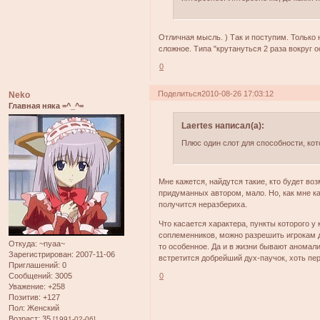
Отличная мысль. ) Так и поступим. Только 
сложное. Типа "крутануться 2 раза вокруг о
0
Поделиться
2010-08-26 17:03:12
Neko
Главная няка =^_^=
Laertes написал(а):
Плюс один слот для способности, кот
Мне кажется, найдутся такие, кто будет во
придуманных автором, мало. Но, как мне ка
получится неразбериха.
Что касается характера, пункты которого у
соплеменников, можно разрешить игрокам до
Откуда:
~nyaa~
то особенное. Да и в жизни бывают аномали
Зарегистрирован
: 2007-11-06
встретится добрейший дух-паучок, хоть пер
Приглашений:
0
Сообщений:
3005
0
Уважение:
+258
Позитив:
+127
Пол:
Женский
Возраст:
35
[1991-02-06]