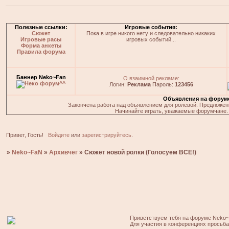
Полезные ссылки:
Игровые события:
Сюжет
Пока в игре никого нету и следовательно никаких
Игровые расы
игровых событий...
Форма анкеты
Правила форума
Баннер Neko~Fan
О взаимной рекламе:
Логин:
Реклама
Пароль:
123456
Объявления на форум
Закончена работа над объявлением для ролевой. Предложения
Начинайте играть, уважаемые форумчане. 
Привет, Гость!
Войдите
или
зарегистрируйтесь
.
»
Neko~FaN
»
Архивчег
»
Сюжет новой ролки (Голосуем ВСЕ!)
Приветствуем тебя на форуме Neko~
Для участия в конференциях просьб