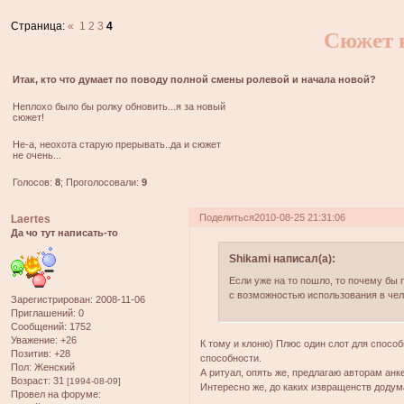
Страница:
«
1
2
3
4
Сюжет н
Итак, кто что думает по поводу полной смены ролевой и начала новой?
Неплохо было бы ролку обновить...я за новый
сюжет!
Не-а, неохота старую прерывать..да и сюжет
не очень...
Голосов:
8
;
Проголосовали:
9
Поделиться
2010-08-25 21:31:06
Laertes
Да чо тут написать-то
Shikami написал(а):
Если уже на то пошло, то почему бы 
с возможностью использования в че
Зарегистрирован
: 2008-11-06
Приглашений:
0
Сообщений:
1752
Уважение:
+26
К тому и клоню) Плюс один слот для способ
Позитив:
+28
способности.
Пол:
Женский
А ритуал, опять же, предлагаю авторам анк
Возраст:
31
[1994-08-09]
Интересно же, до каких извращенств додум
Провел на форуме: