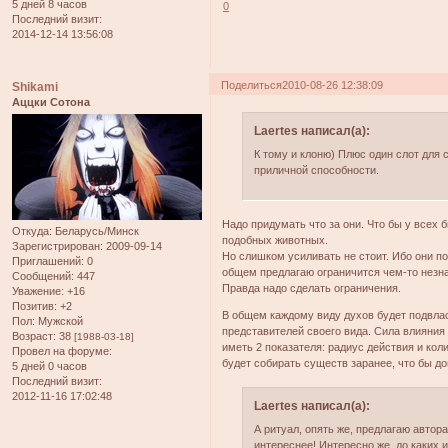
5 дней 8 часов
0
Последний визит:
2014-12-14 13:56:08
Поделиться
2010-08-26 12:38:09
Shikami
Аццки Сотона
Laertes написал(а):
К тому и клоню) Плюс один слот для 
приличной способности.
Надо придумать что за они. Что бы у всех 
Откуда:
Беларусь/Минск
подобных животных.
Зарегистрирован
: 2009-09-14
Но слишком усиливать не стоит. Ибо они п
Приглашений:
0
общем предлагаю ограничится чем-то незна
Сообщений:
447
Правда надо сделать ограничения.
Уважение:
+16
Позитив:
+2
В общем каждому виду духов будет подвла
Пол:
Мужской
представителей своего вида. Сила влияния
Возраст:
38
[1988-03-18]
иметь 2 показателя: радиус действия и кол
Провел на форуме:
будет собирать существ заранее, что бы до
5 дней 0 часов
Последний визит:
2012-11-16 17:02:48
Laertes написал(а):
А ритуал, опять же, предлагаю автор
интереснее! Интересно же, до каких