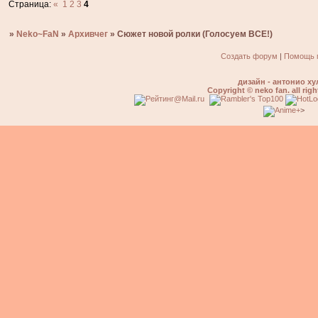
Страница:
«
1
2
3
4
»
Neko~FaN
»
Архивчег
»
Сюжет новой ролки (Голосуем ВСЕ!)
Создать форум
|
Помощь 
дизайн - антонио ху
Copyright © neko fan. all righ
>