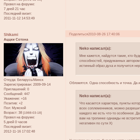
Провел на форуме:
7 дней 21 час
Последний визит:
2011-11-12 14:53:49
Поделиться
2010-08-26 17:40:06
Shikami
Аццки Сотона
Neko написал(а):
Мне кажется, найдутся такие, кто бу
способностей, придуманных автором, 
истинный образ духа и получится нер
Откуда:
Беларусь/Минск
Обломятся. Одна способность и точка. Да и
Зарегистрирован
: 2009-09-14
Приглашений:
0
Сообщений:
447
Neko написал(а):
Уважение:
+16
Позитив:
+2
Что касается характера, пункты кото
Пол:
Мужской
всех соплеменников, можно разрешить
Возраст:
38
[1988-03-18]
каждого же есть что-то особенное. Да
Провел на форуме:
вам на тропинке однажды не встретит
5 дней 0 часов
негативен по сути Х)
Последний визит:
2012-11-16 17:02:48