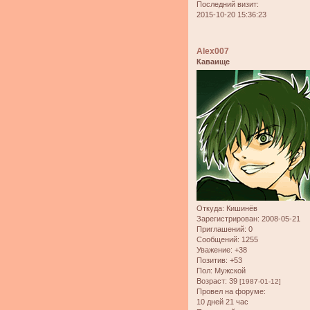
Последний визит:
2015-10-20 15:36:23
Alex007
Каваище
Откуда:
Кишинёв
Зарегистрирован
: 2008-05-21
Приглашений:
0
Сообщений:
1255
Уважение:
+38
Позитив:
+53
Пол:
Мужской
Возраст:
39
[1987-01-12]
Провел на форуме:
10 дней 21 час