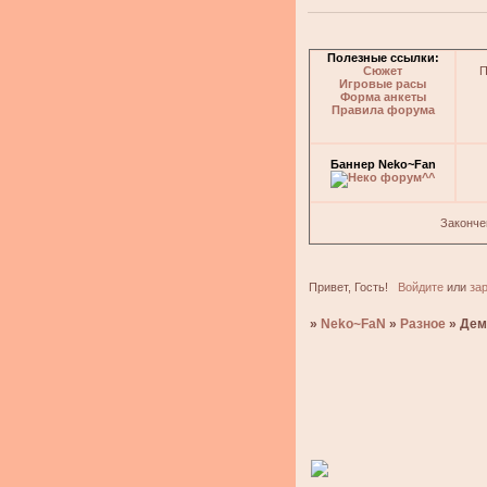
Полезные ссылки:
Сюжет
П
Игровые расы
Форма анкеты
Правила форума
Баннер Neko~Fan
Законче
Привет, Гость!
Войдите
или
за
»
Neko~FaN
»
Разное
»
Дем