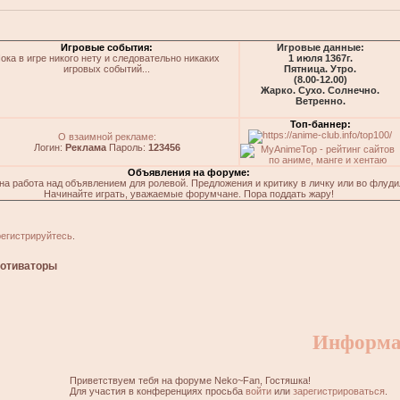
Игровые события:
Игровые данные:
ока в игре никого нету и следовательно никаких
1 июля 1367г.
игровых событий...
Пятница. Утро.
(8.00-12.00)
Жарко. Сухо. Солнечно.
Ветренно.
Топ-баннер:
О взаимной рекламе:
Логин:
Реклама
Пароль:
123456
Объявления на форуме:
на работа над объявлением для ролевой. Предложения и критику в личку или во флуди
Начинайте играть, уважаемые форумчане. Пора поддать жару!
регистрируйтесь
.
отиваторы
Информа
Приветствуем тебя на форуме Neko~Fan, Гостяшка!
Для участия в конференциях просьба
войти
или
зарегистрироваться
.