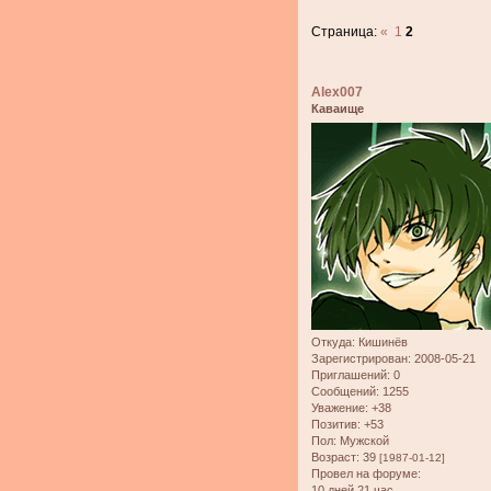
Страница:
«
1
2
Alex007
Каваище
Откуда:
Кишинёв
Зарегистрирован
: 2008-05-21
Приглашений:
0
Сообщений:
1255
Уважение:
+38
Позитив:
+53
Пол:
Мужской
Возраст:
39
[1987-01-12]
Провел на форуме:
10 дней 21 час