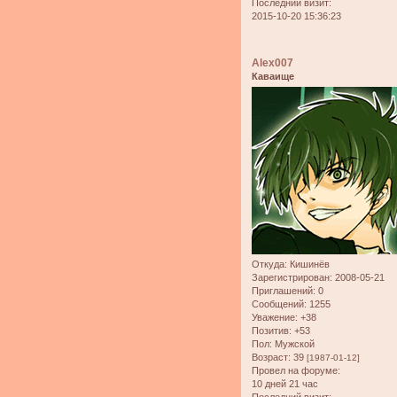
Последний визит:
2015-10-20 15:36:23
Alex007
Каваище
Откуда:
Кишинёв
Зарегистрирован
: 2008-05-21
Приглашений:
0
Сообщений:
1255
Уважение:
+38
Позитив:
+53
Пол:
Мужской
Возраст:
39
[1987-01-12]
Провел на форуме:
10 дней 21 час