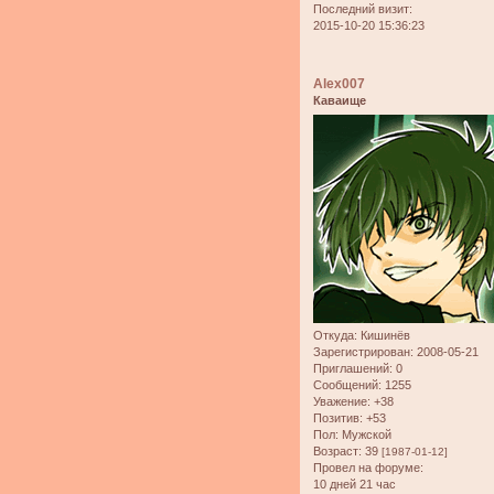
Последний визит:
2015-10-20 15:36:23
Alex007
Каваище
Откуда:
Кишинёв
Зарегистрирован
: 2008-05-21
Приглашений:
0
Сообщений:
1255
Уважение:
+38
Позитив:
+53
Пол:
Мужской
Возраст:
39
[1987-01-12]
Провел на форуме:
10 дней 21 час