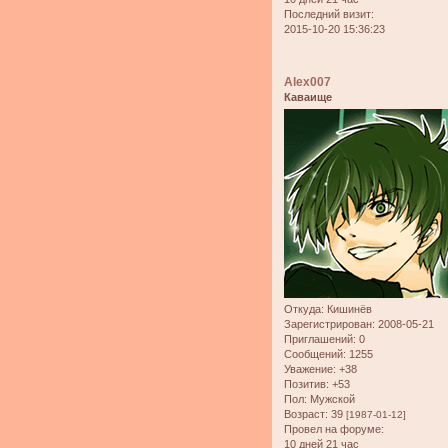
Последний визит:
2015-10-20 15:36:23
Alex007
Каваище
Откуда:
Кишинёв
Зарегистрирован
: 2008-05-21
Приглашений:
0
Сообщений:
1255
Уважение:
+38
Позитив:
+53
Пол:
Мужской
Возраст:
39
[1987-01-12]
Провел на форуме:
10 дней 21 час