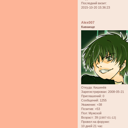
Последний визит:
2015-10-20 15:36:23
Alex007
Каваище
Откуда:
Кишинёв
Зарегистрирован
: 2008-05-21
Приглашений:
0
Сообщений:
1255
Уважение:
+38
Позитив:
+53
Пол:
Мужской
Возраст:
39
[1987-01-12]
Провел на форуме:
10 дней 21 час