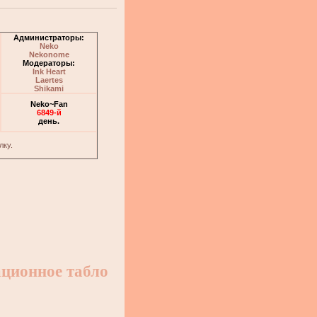
Администраторы:
Neko
Nekonome
Модераторы:
Ink Heart
Laertes
Shikami
Neko~Fan
6849-й
день.
лку.
ционное табло