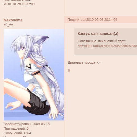
2010-10-28 19:37:09
Поделиться
2010-02-05 20:14:09
Nekonome
=^_^=
Кактус-сан написал(а):
Собственно, печеночный торт:
http://i061.radikal.ru/1002/0a/638c078ae
Дразнишь, морда >.<
0
Зарегистрирован
: 2009-03-18
Приглашений:
0
Сообщений:
1364