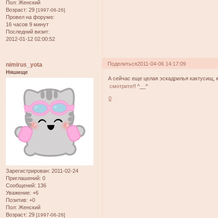
Пол:
Женский
Возраст:
29
[1997-06-26]
Провел на форуме:
16 часов 9 минут
Последний визит:
2012-01-12 02:00:52
Поделиться
2011-04-06 14:17:09
nimirus_yota
Няшище
А сейчас еще целая эскадрилья кактусищ, к
смотрите!
! ^__^
0
Зарегистрирован
: 2011-02-24
Приглашений:
0
Сообщений:
136
Уважение:
+6
Позитив:
+0
Пол:
Женский
Возраст:
29
[1997-06-26]