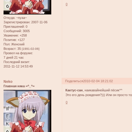
0
Откуда:
~nyaa~
Зарегистрирован
: 2007-11-06
Приглашений:
0
Сообщений:
3005
Уважение:
+258
Позитив:
+127
Пол:
Женский
Возраст:
35
[1991-02-06]
Провел на форуме:
7 дней 21 час
Последний визит:
2011-11-12 14:53:49
Поделиться
2010-02-04 18:21:02
Neko
Главная няка =^_^=
Кактус-сан
, наикавайнейший пёсик^^
Это его день рождения?))) Или он просто то
0