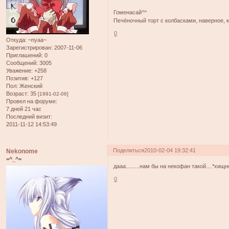
Гоменасай^^
Печёночный торт с колбасками, наверное, к
0
Откуда:
~nyaa~
Зарегистрирован
: 2007-11-06
Приглашений:
0
Сообщений:
3005
Уважение:
+258
Позитив:
+127
Пол:
Женский
Возраст:
35
[1991-02-06]
Провел на форуме:
7 дней 21 час
Последний визит:
2011-11-12 14:53:49
Поделиться
2010-02-04 19:32:41
Nekonome
=^_^=
дааа.........нам бы на некофан такой....*хищ
0