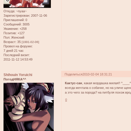
Откуда:
~nyaa~
Зарегистрирован
: 2007-11-06
Приглашений:
0
Сообщений:
3005
Уважение:
+258
Позитив:
+127
Пол:
Женский
Возраст:
35
[1991-02-06]
Провел на форуме:
7 дней 21 час
Последний визит:
2011-11-12 14:53:49
Поделиться
2010-02-04 18:31:21
Shihouin Yoruichi
ПогодНЯКА^^
Кактус-сан
, какая мордашка милая!! ^____
всегда мечтала о собачке, но на уличе щен
а это чего за порода? на питбуля похож вро
0