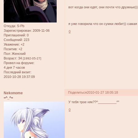
вот когда они едят, они почти что дружные))
я уже говорила что он сумки любит)) самая
Откуда:
S-Pb
Зарегистрирован
: 2009-11-06
0
Приглашений:
0
Сообщений:
223
Уважение:
+2
Позитив:
+2
Пол:
Женский
Возраст:
34
[1992-05-27]
Провел на форуме:
4 дня 7 часов
Последний визит:
2010-10-28 19:37:09
Поделиться
2010-01-27 18:05:18
Nekonome
=^_^=
У тебя трое няк??^__________^"
0