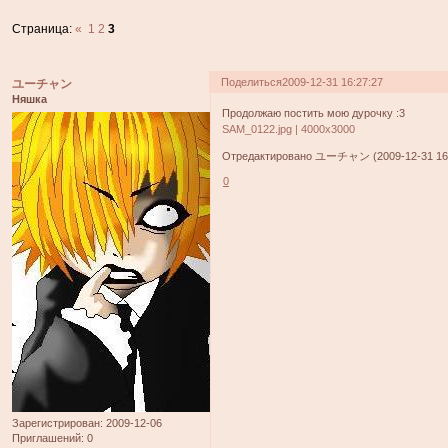
Страница:
«
1
2
3
Поделиться
2009-12-31 16:27:27
ユーチャン
Няшка
Продолжаю постить мою дурочку :3
SAM_0122.jpg | 4000x3000
Отредактировано ユーチャン (2009-12-31 16:
0
Зарегистрирован
: 2009-12-06
Приглашений:
0