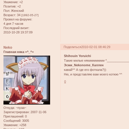
Уважение:
+2
Позитив:
+2
Пол:
Женский
Возраст:
34
[1992-05-27]
Провел на форуме:
4 дня 7 часов
Последний визит:
2010-10-28 19:37:09
Поделиться
2010-02-01 08:46:29
Neko
Главная няка =^_^=
Shihouin Yoruichi
Такие милые някиииииииии ^____________
Эсми_Nekonome_Каллен
кавай^^ А где его фоткала?))
Ню, и представляю вам моего котюю ^^
0
Откуда:
~nyaa~
Зарегистрирован
: 2007-11-06
Приглашений:
0
Сообщений:
3005
Уважение:
+258