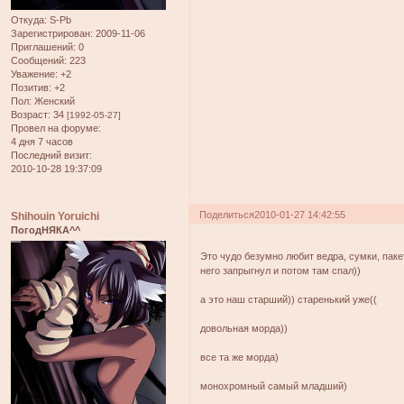
Откуда:
S-Pb
Зарегистрирован
: 2009-11-06
Приглашений:
0
Сообщений:
223
Уважение:
+2
Позитив:
+2
Пол:
Женский
Возраст:
34
[1992-05-27]
Провел на форуме:
4 дня 7 часов
Последний визит:
2010-10-28 19:37:09
Поделиться
2010-01-27 14:42:55
Shihouin Yoruichi
ПогодНЯКА^^
Это чудо безумно любит ведра, сумки, пакет
него запрыгнул и потом там спал))
а это наш старший)) старенький уже((
довольная морда))
все та же морда)
монохромный самый младший)