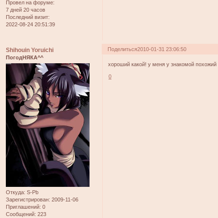
Провел на форуме:
7 дней 20 часов
Последний визит:
2022-08-24 20:51:39
Поделиться
2010-01-31 23:06:50
Shihouin Yoruichi
ПогодНЯКА^^
хороший какой! у меня у знакомой похожий 
0
Откуда:
S-Pb
Зарегистрирован
: 2009-11-06
Приглашений:
0
Сообщений:
223