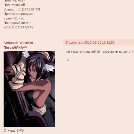
Позитив:
+127
Пол:
Женский
Возраст:
35
[1991-02-06]
Провел на форуме:
7 дней 21 час
Последний визит:
2011-11-12 14:53:49
Поделиться
2010-02-01 19:12:53
Shihouin Yoruichi
ПогодНЯКА^^
ой какая милашка!!!))) такое же чудо хочу))
0
Откуда:
S-Pb