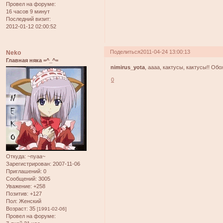
Провел на форуме:
16 часов 9 минут
Последний визит:
2012-01-12 02:00:52
Поделиться
2011-04-24 13:00:13
Neko
Главная няка =^_^=
nimirus_yota
, аааа, кактусы, кактусы!! О
0
Откуда:
~nyaa~
Зарегистрирован
: 2007-11-06
Приглашений:
0
Сообщений:
3005
Уважение:
+258
Позитив:
+127
Пол:
Женский
Возраст:
35
[1991-02-06]
Провел на форуме: