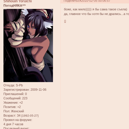
Поделиться
2010-02-05 00:06:57
Shihouin Yoruichi
ПогодНЯКА^^
боже, как мило))))) я бы сама такое съела)
да, главное что бы хотя бы не дрались...а т
0
Откуда:
S-Pb
Зарегистрирован
: 2009-11-06
Приглашений:
0
Сообщений:
223
Уважение:
+2
Позитив:
+2
Пол:
Женский
Возраст:
34
[1992-05-27]
Провел на форуме:
4 дня 7 часов
Последний визит: