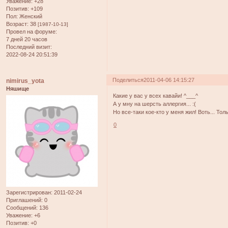
Уважение:
+28
Позитив:
+109
Пол:
Женский
Возраст:
38
[1987-10-13]
Провел на форуме:
7 дней 20 часов
Последний визит:
2022-08-24 20:51:39
Поделиться
2011-04-06 14:15:27
nimirus_yota
Няшище
Какие у вас у всех кавайи! ^___^
А у мну на шерсть аллергия... :(
Но все-таки кое-кто у меня жил! Воть... Тол
0
Зарегистрирован
: 2011-02-24
Приглашений:
0
Сообщений:
136
Уважение:
+6
Позитив:
+0