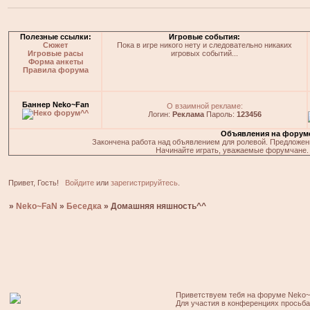
Полезные ссылки:
Игровые события:
Сюжет
Пока в игре никого нету и следовательно никаких
Игровые расы
игровых событий...
Форма анкеты
Правила форума
Баннер Neko~Fan
О взаимной рекламе:
Логин:
Реклама
Пароль:
123456
Объявления на форум
Закончена работа над объявлением для ролевой. Предложения
Начинайте играть, уважаемые форумчане. 
Привет, Гость!
Войдите
или
зарегистрируйтесь
.
»
Neko~FaN
»
Беседка
»
Домашняя няшность^^
Приветствуем тебя на форуме Neko~
Для участия в конференциях просьб