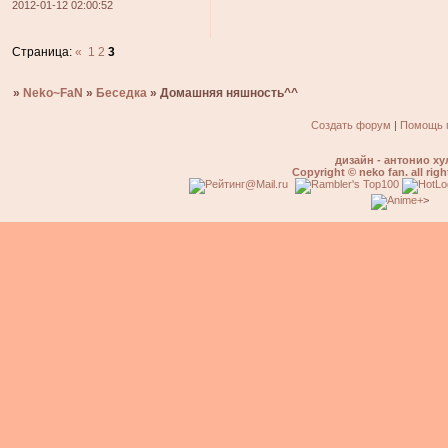
2012-01-12 02:00:52
Страница:
«
1
2
3
»
Neko~FaN
»
Беседка
»
Домашняя няшность^^
Создать форум
|
Помощь 
дизайн - антонио ху
Copyright © neko fan. all righ
>