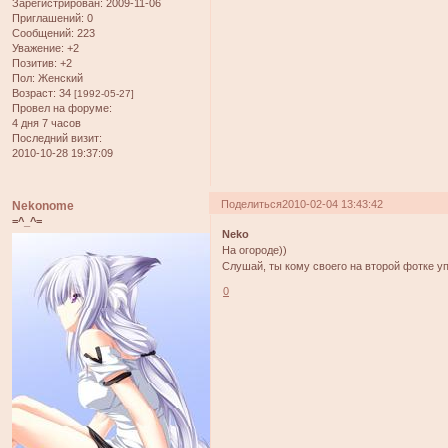
Зарегистрирован
: 2009-11-06
Приглашений:
0
Сообщений:
223
Уважение:
+2
Позитив:
+2
Пол:
Женский
Возраст:
34
[1992-05-27]
Провел на форуме:
4 дня 7 часов
Последний визит:
2010-10-28 19:37:09
Поделиться
2010-02-04 13:43:42
Nekonome
=^_^=
Neko
На огороде))
Слушай, ты кому своего на второй фотке у
0