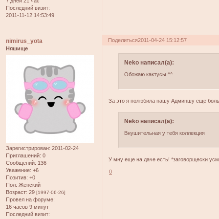
7 дней 21 час
Последний визит:
2011-11-12 14:53:49
Поделиться
2011-04-24 15:12:57
nimirus_yota
Няшище
Neko написал(а):
Обожаю кактусы ^^
За это я полюбила нашу Админшу еще больш
Neko написал(а):
Внушительная у тебя коллекция
Зарегистрирован
: 2011-02-24
Приглашений:
0
У мну еще на даче есть! *заговорщески ус
Сообщений:
136
Уважение:
+6
0
Позитив:
+0
Пол:
Женский
Возраст:
29
[1997-06-26]
Провел на форуме:
16 часов 9 минут
Последний визит: