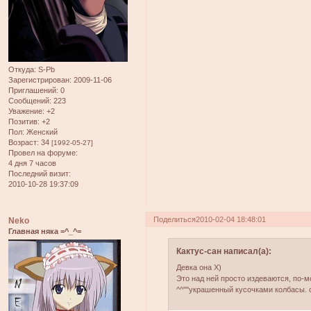
Откуда:
S-Pb
Зарегистрирован
: 2009-11-06
Приглашений:
0
Сообщений:
223
Уважение:
+2
Позитив:
+2
Пол:
Женский
Возраст:
34
[1992-05-27]
Провел на форуме:
4 дня 7 часов
Последний визит:
2010-10-28 19:37:09
Поделиться
2010-02-04 18:48:01
Neko
Главная няка =^_^=
Кактус-сан написал(а):
Девка она Х)
Это над ней просто издеваются, по-
^^''''украшенный кусочками колбасы.