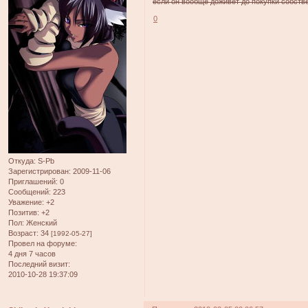
если он вообще доживет до покупки собстве
0
Откуда:
S-Pb
Зарегистрирован
: 2009-11-06
Приглашений:
0
Сообщений:
223
Уважение:
+2
Позитив:
+2
Пол:
Женский
Возраст:
34
[1992-05-27]
Провел на форуме:
4 дня 7 часов
Последний визит:
2010-10-28 19:37:09