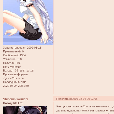
Зарегистрирован
: 2009-03-18
Приглашений:
0
Сообщений:
1364
Уважение:
+28
Позитив:
+109
Пол:
Женский
Возраст:
38
[1987-10-13]
Провел на форуме:
7 дней 20 часов
Последний визит:
2022-08-24 20:51:39
Поделиться
2010-02-04 20:03:08
Shihouin Yoruichi
ПогодНЯКА^^
Кактус-сан
, понятно)) очаровательное созд
да, и правда повезло))) я вот планирую теп