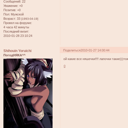
Сообщений:
22
Уважение:
+0
Позитив:
+0
Пол:
Мужской
Возраст:
33
[1993-04-19]
Провел на форуме:
4 часа 42 минуты
Последний визит:
2010-01-28 23:10:24
Поделиться
2010-01-27 14:00:44
Shihouin Yoruichi
ПогодНЯКА^^
ой какие все няшечки!!!! лапочки такие)))тож
0