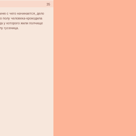
35
мню с чего начинается, дело
о полу человека-крокодила
да у которого жили полчище
лу гусеница.