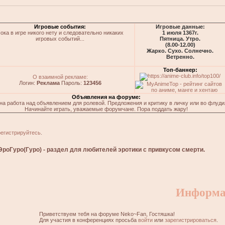
Игровые события:
Игровые данные:
ока в игре никого нету и следовательно никаких
1 июля 1367г.
игровых событий...
Пятница. Утро.
(8.00-12.00)
Жарко. Сухо. Солнечно.
Ветренно.
Топ-баннер:
О взаимной рекламе:
Логин:
Реклама
Пароль:
123456
Объявления на форуме:
на работа над объявлением для ролевой. Предложения и критику в личку или во флуди
Начинайте играть, уважаемые форумчане. Пора поддать жару!
регистрируйтесь
.
ЭроГуро(Гуро) - раздел для любителей эротики с привкусом смерти.
Информа
Приветствуем тебя на форуме Neko~Fan, Гостяшка!
Для участия в конференциях просьба
войти
или
зарегистрироваться
.