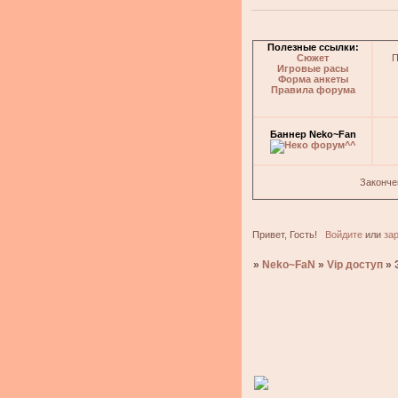
Полезные ссылки:
Сюжет
П
Игровые расы
Форма анкеты
Правила форума
Баннер Neko~Fan
Законче
Привет, Гость!
Войдите
или
за
»
Neko~FaN
»
Vip доступ
»