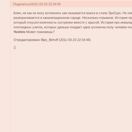
Поделиться
2011-03-23 22:34:05
Блин, не как не могу вспомнить как называется манга в стили ЭроГуро. Не по
разворачивается в канализационном городе. Несколько отрывков: История пр
который откусил конечность сестренки вместе с крысой. История про инвали
плотоядных улиток, которых дальше поедает одна гусеничка полу человек-по
Yoshiro
Может поможешь?
Отредактировано Bips_Birhoff (2011-03-23 22:34:48)
0