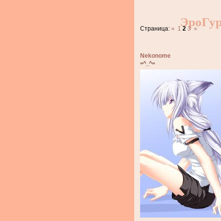
ЭроГур
Страница:
«
1
2
3
»
Nekonome
=^_^=