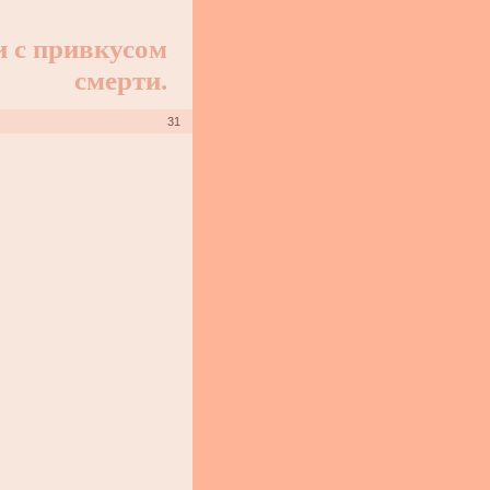
и с привкусом
смерти.
31