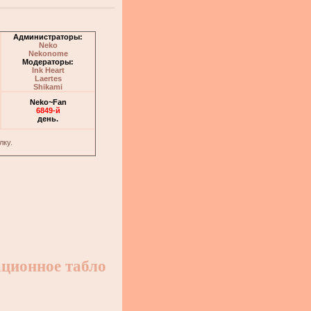
Администраторы:
Neko
Nekonome
Модераторы:
Ink Heart
Laertes
Shikami
Neko~Fan
6849-й
день.
лку.
ционное табло