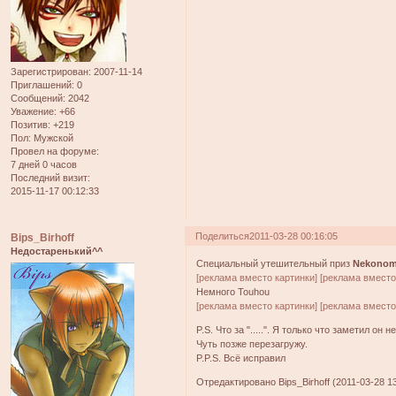
Зарегистрирован
: 2007-11-14
Приглашений:
0
Сообщений:
2042
Уважение:
+66
Позитив:
+219
Пол:
Мужской
Провел на форуме:
7 дней 0 часов
Последний визит:
2015-11-17 00:12:33
Поделиться
2011-03-28 00:16:05
Bips_Birhoff
Недостаренький^^
Специальный утешительный приз
Nekono
[реклама вместо картинки]
[реклама вместо
Немного Touhou
[реклама вместо картинки]
[реклама вместо
P.S. Что за ".....". Я только что заметил он
Чуть позже перезагружу.
P.P.S. Всё исправил
Отредактировано Bips_Birhoff (2011-03-28 13