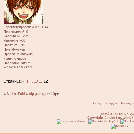
Зарегистрирован
: 2007-11-14
Приглашений:
0
Сообщений:
2042
Уважение:
+66
Позитив:
+219
Пол:
Мужской
Провел на форуме:
7 дней 0 часов
Последний визит:
2015-11-17 00:12:33
Страница:
«
1
…
10
11
12
»
Neko~FaN
»
Vip доступ
»
Юри
Создать форум
|
Помощь 
дизайн - антонио ху
Copyright © neko fan. all righ
>