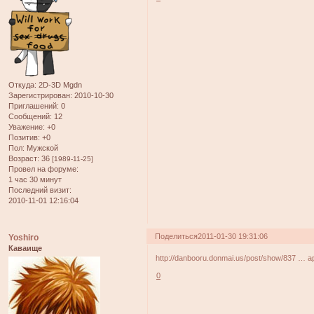
Откуда:
2D-3D Mgdn
Зарегистрирован
: 2010-10-30
Приглашений:
0
Сообщений:
12
Уважение:
+0
Позитив:
+0
Пол:
Мужской
Возраст:
36
[1989-11-25]
Провел на форуме:
1 час 30 минут
Последний визит:
2010-11-01 12:16:04
Поделиться
2011-01-30 19:31:06
Yoshiro
Каваище
http://danbooru.donmai.us/post/show/837 … a
0