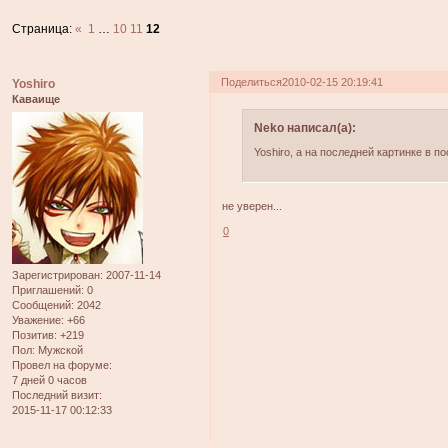
Страница:
«
1
…
10
11
12
Поделиться
2010-02-15 20:19:41
Yoshiro
Каваище
Neko написал(а):
Yoshiro, а на последней картинке в по
не уверен...
0
Зарегистрирован
: 2007-11-14
Приглашений:
0
Сообщений:
2042
Уважение:
+66
Позитив:
+219
Пол:
Мужской
Провел на форуме:
7 дней 0 часов
Последний визит:
2015-11-17 00:12:33