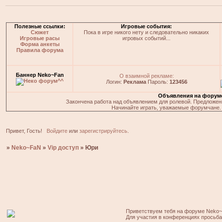
Полезные ссылки:
Игровые события:
Сюжет
Пока в игре никого нету и следовательно никаких
Игровые расы
игровых событий...
Форма анкеты
Правила форума
Баннер Neko~Fan
О взаимной рекламе:
Логин:
Реклама
Пароль:
123456
Объявления на форум
Закончена работа над объявлением для ролевой. Предложения
Начинайте играть, уважаемые форумчане. 
Привет, Гость!
Войдите
или
зарегистрируйтесь
.
»
Neko~FaN
»
Vip доступ
»
Юри
Приветствуем тебя на форуме Neko~
Для участия в конференциях просьб