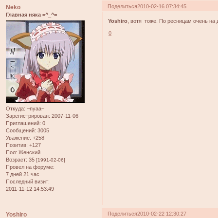
Поделиться
2010-02-16 07:34:45
Neko
Главная няка =^_^=
Yoshiro
, вотя тоже. По ресницам очень на 
0
Откуда:
~nyaa~
Зарегистрирован
: 2007-11-06
Приглашений:
0
Сообщений:
3005
Уважение:
+258
Позитив:
+127
Пол:
Женский
Возраст:
35
[1991-02-06]
Провел на форуме:
7 дней 21 час
Последний визит:
2011-11-12 14:53:49
Поделиться
2010-02-22 12:30:27
Yoshiro