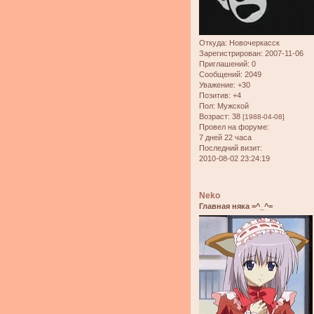
Откуда:
Новочеркасск
Зарегистрирован
: 2007-11-06
Приглашений:
0
Сообщений:
2049
Уважение:
+30
Позитив:
+4
Пол:
Мужской
Возраст:
38
[1988-04-08]
Провел на форуме:
7 дней 22 часа
Последний визит:
2010-08-02 23:24:19
Neko
Главная няка =^_^=