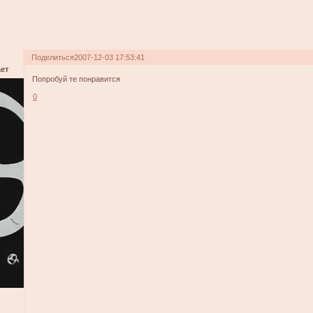
Поделиться
2007-12-03 17:53:41
ет
Попробуй те понравится
0