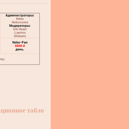
Администраторы:
Neko
Nekonome
Модераторы:
Ink Heart
Laertes
Shikami
Neko~Fan
6849-й
день.
лку.
ционное табло