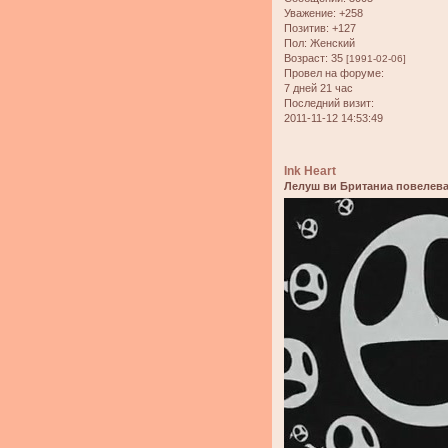
Уважение:
+258
Позитив:
+127
Пол:
Женский
Возраст:
35
[1991-02-06]
Провел на форуме:
7 дней 21 час
Последний визит:
2011-11-12 14:53:49
Ink Heart
Лелуш ви Британиа повелева