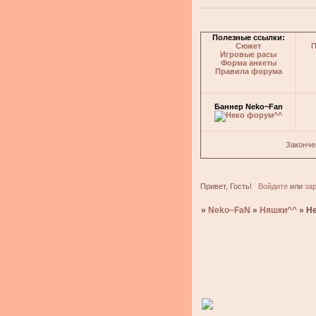
Полезные ссылки:
Сюжет
П
Игровые расы
Форма анкеты
Правила форума
Баннер Neko~Fan
Законче
Привет, Гость!
Войдите
или
за
»
Neko~FaN
»
Няшки^^
»
Н