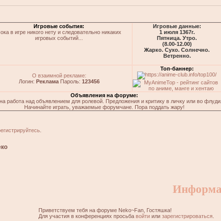
Игровые события:
Игровые данные:
ока в игре никого нету и следовательно никаких
1 июля 1367г.
игровых событий...
Пятница. Утро.
(8.00-12.00)
Жарко. Сухо. Солнечно.
Ветренно.
Топ-баннер:
О взаимной рекламе:
Логин:
Реклама
Пароль:
123456
Объявления на форуме:
на работа над объявлением для ролевой. Предложения и критику в личку или во флуди
Начинайте играть, уважаемые форумчане. Пора поддать жару!
регистрируйтесь
.
еко
Информа
Приветствуем тебя на форуме Neko~Fan, Гостяшка!
Для участия в конференциях просьба
войти
или
зарегистрироваться
.