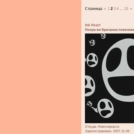
Страница:
«
1
2
3
4
…
15
»
Ink Heart
Лелуш ви Британиа повелева
Откуда:
Новочеркасск
Зарегистрирован
: 2007-11-06