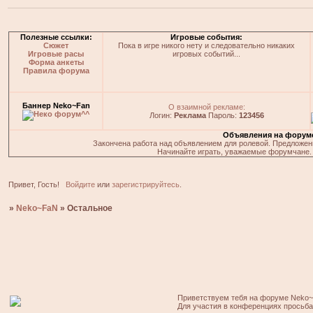
Полезные ссылки:
Игровые события:
Сюжет
Пока в игре никого нету и следовательно никаких
Игровые расы
игровых событий...
Форма анкеты
Правила форума
Баннер Neko~Fan
О взаимной рекламе:
Логин:
Реклама
Пароль:
123456
Объявления на форум
Закончена работа над объявлением для ролевой. Предложения
Начинайте играть, уважаемые форумчане. 
Привет, Гость!
Войдите
или
зарегистрируйтесь
.
»
Neko~FaN
»
Остальное
Приветствуем тебя на форуме Neko~
Для участия в конференциях просьб