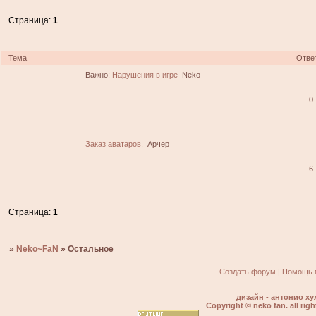
Страница:
1
Тема
Отве
Важно:
Нарушения в игре
Neko
0
Заказ аватаров.
Арчер
6
Страница:
1
»
Neko~FaN
»
Остальное
Создать форум
|
Помощь 
дизайн - антонио ху
Copyright © neko fan. all righ