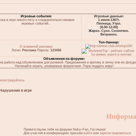
Игровые события:
Игровые данные:
ока в игре никого нету и следовательно никаких
1 июля 1367г.
игровых событий...
Пятница. Утро.
(8.00-12.00)
Жарко. Сухо. Солнечно.
Ветренно.
Топ-баннер:
О взаимной рекламе:
Логин:
Реклама
Пароль:
123456
Объявления на форуме:
на работа над объявлением для ролевой. Предложения и критику в личку или во флуди
Начинайте играть, уважаемые форумчане. Пора поддать жару!
регистрируйтесь
.
Нарушения в игре
Информа
Приветствуем тебя на форуме Neko~Fan, Гостяшка!
Для участия в конференциях просьба
войти
или
зарегистрироваться
.