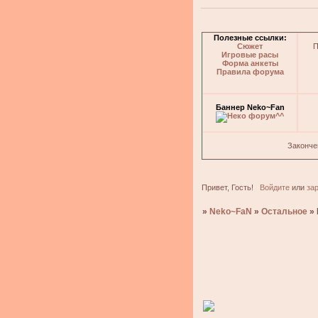
Полезные ссылки:
Сюжет
П
Игровые расы
Форма анкеты
Правила форума
Баннер Neko~Fan
Законче
Привет, Гость!
Войдите
или
за
»
Neko~FaN
»
Остальное
»