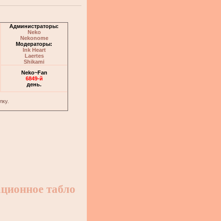
Администраторы:
Neko
Nekonome
Модераторы:
Ink Heart
Laertes
Shikami
Neko~Fan
6849-й
день.
лку.
ционное табло