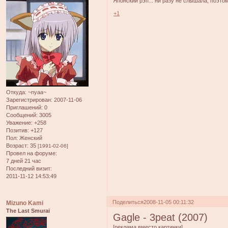
Японский рэп... ни разу не слышала, поэто
+1
Откуда:
~nyaa~
Зарегистрирован
: 2007-11-06
Приглашений:
0
Сообщений:
3005
Уважение:
+258
Позитив:
+127
Пол:
Женский
Возраст:
35
[1991-02-06]
Провел на форуме:
7 дней 21 час
Последний визит:
2011-11-12 14:53:49
Поделиться
2008-11-05 00:11:32
Mizuno Kami
The Last Smurai
Gagle - 3peat (2007)
[реклама вместо картинки]