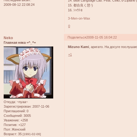
Последний визит:
14. Blue Language Lab. Feat. Cello､u-Ziplane 
2009-08-12 22:08:24
15. 都合良く憩う
16. ｼｬｳﾄﾛ
3-Men-on-Wax
0
Поделиться
2008-11-05 16:04:22
Neko
Главная няка =^_^=
Mizuno Kami
, аригато. На досуге послуша
+1
Откуда:
~nyaa~
Зарегистрирован
: 2007-11-06
Приглашений:
0
Сообщений:
3005
Уважение:
+258
Позитив:
+127
Пол:
Женский
Возраст:
35
[1991-02-06]