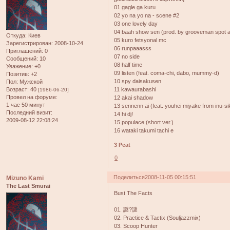
01 gagle ga kuru
02 yo na yo na - scene #2
03 one lovely day
04 baah show sen (prod. by grooveman spot a
Откуда:
Киев
05 kuro fetsyonal mc
Зарегистрирован
: 2008-10-24
06 runpaaasss
Приглашений:
0
07 no side
Сообщений:
10
08 half time
Уважение:
+0
09 listen (feat. coma-chi, dabo, mummy-d)
Позитив:
+2
10 spy daisakusen
Пол:
Мужской
Возраст:
40
11 kawaurabashi
[1986-06-20]
Провел на форуме:
12 akai shadow
1 час 50 минут
13 sennenn ai (feat. youhei miyake from inu-s
Последний визит:
14 hi dj!
2009-08-12 22:08:24
15 populace (short ver.)
16 wataki takumi tachi e
3 Peat
0
Поделиться
2008-11-05 00:15:51
Mizuno Kami
The Last Smurai
Bust The Facts
01. 謎?謎
02. Practice & Tactix (Souljazzmix)
03. Scoop Hunter