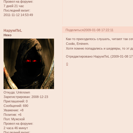
Провел на форуме:
7 дней 21 час
Последний визит:
2011-11-12 14:53:49
Поделиться
2009-01-08 17:22:11
HapywiTeL
Неко
Как-то приходилось слушать, читают так се
Coolio, Eminem.
Хотя помню попадались и шедевры, то эт да
Отредактировано HapywiTeL (2009-01-08 17:
0
Откуда:
Unknown
Зарегистрирован
: 2008-12-23
Приглашений:
0
Сообщений:
690
Уважение:
+8
Позитив:
+6
Пол:
Мужской
Провел на форуме:
2 часа 46 минут
Последний визит: