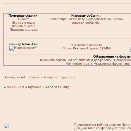
Полезные ссылки:
Игровые события:
Сюжет
Пока в игре никого нету и следовательно никаких
Игровые расы
игровых событий...
Форма анкеты
Правила форума
Баннер Neko~Fan
О взаимной рекламе:
Логин:
Реклама
Пароль:
123456
Объявления на форум
Закончена работа над объявлением для ролевой. Предложения
Начинайте играть, уважаемые форумчане. 
Привет, Гость!
Войдите
или
зарегистрируйтесь
.
»
Neko~FaN
»
Музыка
»
Japanese Rap
Приветствуем тебя на форуме Neko~
Для участия в конференциях просьб