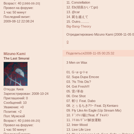
11. Constellation
Возраст:
40
[1986-06-20]
12. Eb(胡座かいてgo)
Провел на форуме:
13. @car
1 час 50 минут
Последний визит:
14. 屍を越えて
2009-08-12 22:08:24
15. Outro..........
Big-Bang-Theory
Отредактировано Mizuno Kami (2008-11-05 0
0
Поделиться
2008-11-05 00:25:32
Mizuno Kami
The Last Smurai
3 Men on Wax
01. G･a･g･l･e
02. Supa Dupa Emcee
03. ?Is This Dis?
04. Get Fresh!!!
Откуда:
Киев
05. 雷ﾉ革命
Зарегистрирован
: 2008-10-24
06. One Shot
Приглашений:
0
07. 斬り Feat. Dabo
Сообщений:
10
08. とぅるちきｱﾜｰ Feat. Dj Kentaro
Уважение:
+0
09. Fly Like An Eagle (Up Stream Mix)
Позитив:
+2
10. ﾄﾞﾝﾁｬﾝ騒げfeat. ﾎﾟﾁｮﾑｷﾝ
Пол:
Мужской
11. ﾌﾄｺﾛﾉﾄﾞﾚｲ解放運動
Возраст:
40
[1986-06-20]
12. Inter-Mood
Провел на форуме:
13. Live Life Live
1 час 50 минут