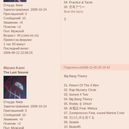
04. Practice & Tactix
Откуда:
Киев
05. 空耳アワー
Зарегистрирован
: 2008-10-24
Bust the facts
Приглашений:
0
Сообщений:
10
0
Уважение:
+0
Позитив:
+2
Пол:
Мужской
Возраст:
40
[1986-06-20]
Провел на форуме:
1 час 50 минут
Последний визит:
2009-08-12 22:08:24
Поделиться
2008-11-05 00:19:42
Mizuno Kami
The Last Smurai
Big Bang Theory
01. Return Of The 3 Men
02. Rap Mystery Circle
03. Sunset 4 Two
04. Big Bang Theory
Откуда:
Киев
05. Roddy を Drive!
Зарегистрирован
: 2008-10-24
06. 糸電話 Feat. Mahya
Приглашений:
0
07. Zonepressss Feat. sound Market Crew
Сообщений:
10
08. 欠けた月を見てる
Уважение:
+0
09. Seatek
Позитив:
+2
10. Beats#5
Пол:
Мужской