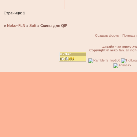
Страница:
1
»
Neko~FaN
»
Soft
»
Скины для QIP
Создать форум
|
Помощь 
дизайн - антонио ху
Copyright © neko fan. all righ
>