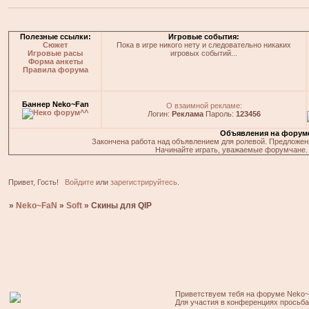
Полезные ссылки:
Игровые события:
Сюжет
Пока в игре никого нету и следовательно никаких
Игровые расы
игровых событий...
Форма анкеты
Правила форума
Баннер Neko~Fan
О взаимной рекламе:
Логин:
Реклама
Пароль:
123456
Объявления на форум
Закончена работа над объявлением для ролевой. Предложения
Начинайте играть, уважаемые форумчане. 
Привет, Гость!
Войдите
или
зарегистрируйтесь
.
»
Neko~FaN
»
Soft
»
Скины для QIP
Приветствуем тебя на форуме Neko~
Для участия в конференциях просьб