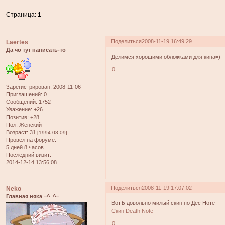
Страница:
1
Поделиться
2008-11-19 16:49:29
Laertes
Да чо тут написать-то
Делимся хорошими обложками для кипа=)
0
Зарегистрирован
: 2008-11-06
Приглашений:
0
Сообщений:
1752
Уважение:
+26
Позитив:
+28
Пол:
Женский
Возраст:
31
[1994-08-09]
Провел на форуме:
5 дней 8 часов
Последний визит:
2014-12-14 13:56:08
Поделиться
2008-11-19 17:07:02
Neko
Главная няка =^_^=
ВотЪ довольно милый скин по Дес Ноте
Cкин Death Note
0