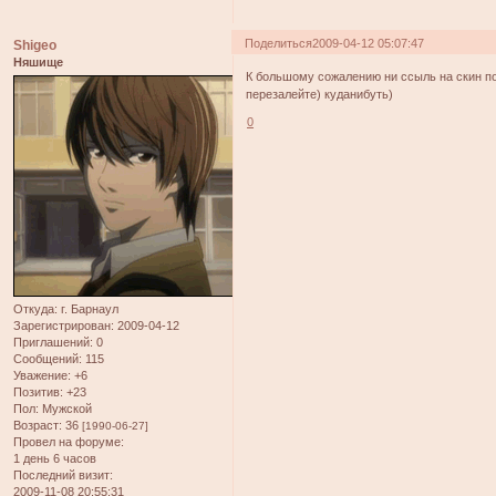
Поделиться
2009-04-12 05:07:47
Shigeo
Няшище
К большому сожалению ни ссыль на скин по 
перезалейте) куданибуть)
0
Откуда:
г. Барнаул
Зарегистрирован
: 2009-04-12
Приглашений:
0
Сообщений:
115
Уважение:
+6
Позитив:
+23
Пол:
Мужской
Возраст:
36
[1990-06-27]
Провел на форуме:
1 день 6 часов
Последний визит:
2009-11-08 20:55:31