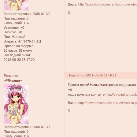
Ваша:
http://epochofdragons.anihub.ru/viewt
0
Зарегистрирован
: 2008-01-30
Приглашений:
0
Сообщений:
116
Уважение:
+0
Позитив:
+0
Пол:
Женский
Возраст:
47
[1979-04-21]
Провел на форуме:
10 часов 38 минут
Последний визит:
2012-08-20 18:17:20
Поделиться
2011-02-26 11:56:11
Реклама
~PR-sama~
Привет всем! Наша мастерская предлагает
=))
наша группа в контакте
http://vkontakte.ru/
Ваша:
http://newproblem.anihub.ru/viewtopic.p
0
Зарегистрирован
: 2008-01-30
Приглашений:
0
Сообщений:
116