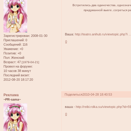
Встретились два одиночества..однозначн
придуманной вьюге..согреться ре
Ваша:
http://teatro.anihub.ru/viewtopic.php?i
Зарегистрирован
: 2008-01-30
Приглашений:
0
0
Сообщений:
116
Уважение:
+0
Позитив:
+0
Пол:
Женский
Возраст:
47
[1979-04-21]
Провел на форуме:
10 часов 38 минут
Последний визит:
2012-08-20 18:17:20
Поделиться
2010-04-28 18:40:53
Реклама
~PR-sama~
ваша -
http://reibi.rolka.su/viewtopic.php?id
0