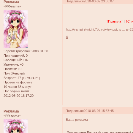
Поделиться
2010-03-02 23:53:07
Реклама
~PR-sama~
†Правила†
|
†Спи
http://vampireknight.7bb.ru/viewtopic.p … p=
0
Зарегистрирован
: 2008-01-30
Приглашений:
0
Сообщений:
116
Уважение:
+0
Позитив:
+0
Пол:
Женский
Возраст:
47
[1979-04-21]
Провел на форуме:
10 часов 38 минут
Последний визит:
2012-08-20 18:17:20
Поделиться
2010-03-07 15:37:45
Реклама
~PR-sama~
Ваша реклама
Приглашаем Вас на форум, посвященный пр