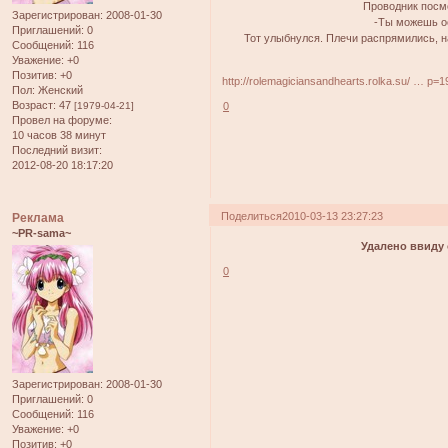
Проводник посмо
Зарегистрирован
: 2008-01-30
-Ты можешь о
Приглашений:
0
Тот улыбнулся. Плечи распрямились, на
Сообщений:
116
Уважение:
+0
Позитив:
+0
http://rolemagiciansandhearts.rolka.su/ … p=
Пол:
Женский
Возраст:
47
[1979-04-21]
0
Провел на форуме:
10 часов 38 минут
Последний визит:
2012-08-20 18:17:20
Поделиться
2010-03-13 23:27:23
Реклама
~PR-sama~
Удалено ввиду 
0
Зарегистрирован
: 2008-01-30
Приглашений:
0
Сообщений:
116
Уважение:
+0
Позитив:
+0