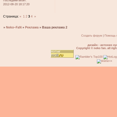
Последний визит:
2012-08-20 18:17:20
Страница:
«
1
2
3
4
»
»
Neko~FaN
»
Реклама
»
Ваша реклама 2
Создать форум
|
Помощь 
дизайн - антонио ху
Copyright © neko fan. all righ
>