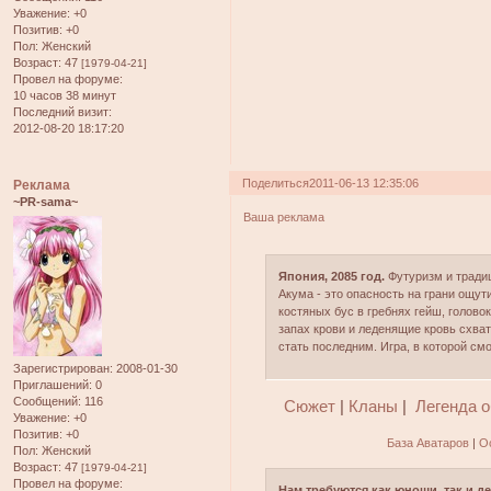
Уважение:
+0
Позитив:
+0
Пол:
Женский
Возраст:
47
[1979-04-21]
Провел на форуме:
10 часов 38 минут
Последний визит:
2012-08-20 18:17:20
Поделиться
2011-06-13 12:35:06
Реклама
~PR-sama~
Ваша реклама
Япония, 2085 год.
Футуризм и тради
Акума - это опасность на грани ощут
костяных бус в гребнях гейш, голов
запах крови и леденящие кровь схват
стать последним. Игра, в которой см
Зарегистрирован
: 2008-01-30
Приглашений:
0
Сообщений:
116
Сюжет
|
Кланы
|
Легенда 
Уважение:
+0
Позитив:
+0
База Аватаров
|
О
Пол:
Женский
Возраст:
47
[1979-04-21]
Провел на форуме:
Нам требуются как юноши, так и д