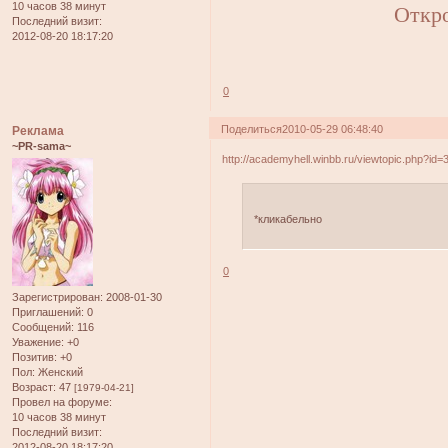
Откр
10 часов 38 минут
Последний визит:
2012-08-20 18:17:20
0
Поделиться
2010-05-29 06:48:40
Реклама
~PR-sama~
http://academyhell.winbb.ru/viewtopic.php?id=
*кликабельно
0
Зарегистрирован
: 2008-01-30
Приглашений:
0
Сообщений:
116
Уважение:
+0
Позитив:
+0
Пол:
Женский
Возраст:
47
[1979-04-21]
Провел на форуме:
10 часов 38 минут
Последний визит:
2012-08-20 18:17:20