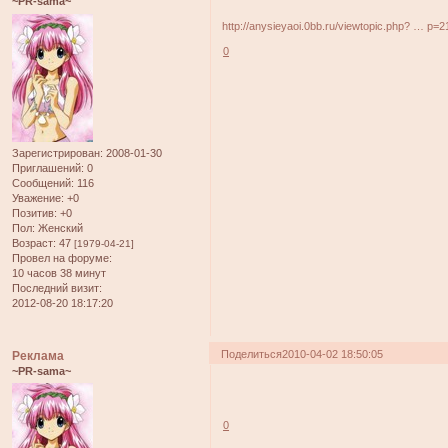
~PR-sama~
http://anysieyaoi.0bb.ru/viewtopic.php? … p=
0
Зарегистрирован
: 2008-01-30
Приглашений:
0
Сообщений:
116
Уважение:
+0
Позитив:
+0
Пол:
Женский
Возраст:
47
[1979-04-21]
Провел на форуме:
10 часов 38 минут
Последний визит:
2012-08-20 18:17:20
Поделиться
2010-04-02 18:50:05
Реклама
~PR-sama~
0