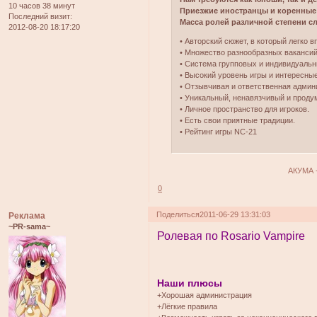
10 часов 38 минут
Приезжие иностранцы и коренные
Последний визит:
Масса ролей различной степени сл
2012-08-20 18:17:20
• Авторский сюжет, в который легко в
• Множество разнообразных вакансий, 
• Система групповых и индивидуальны
• Высокий уровень игры и интересные
• Отзывчивая и ответственная админ
• Уникальный, ненавязчивый и проду
• Личное пространство для игроков.
• Есть свои приятные традиции.
• Рейтинг игры NC-21
АКУМА 
0
Поделиться
2011-06-29 13:31:03
Реклама
~PR-sama~
Ролевая по Rosario Vampire
Наши плюсы
+Хорошая администрация
+Лёгкие правила