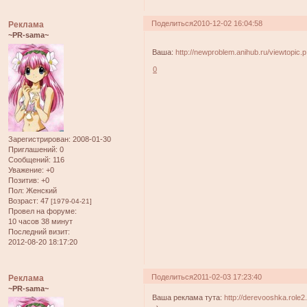
Поделиться
2010-12-02 16:04:58
Реклама
~PR-sama~
Ваша:
http://newproblem.anihub.ru/viewtopic
0
Зарегистрирован
: 2008-01-30
Приглашений:
0
Сообщений:
116
Уважение:
+0
Позитив:
+0
Пол:
Женский
Возраст:
47
[1979-04-21]
Провел на форуме:
10 часов 38 минут
Последний визит:
2012-08-20 18:17:20
Поделиться
2011-02-03 17:23:40
Реклама
~PR-sama~
Ваша реклама тута:
http://derevooshka.role2