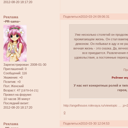
2012-08-20 18:17:20
Поделиться
2010-03-24 09:06:31
Реклама
~PR-sama~
Уже несколько столетий он продол
прожигающем жизнь. Он стал вампи
демоном. Он побывал в аду и не раз
вечная жизнь - это сказка. Да, вечн
все приедается. Развлечения п
удовольствия, а постоянные переез
Зарегистрирован
: 2008-01-30
Приглашений:
0
Пр
Сообщений:
116
Уважение:
+0
Рейтинг игр
Позитив:
+0
У нас нет конкретных ролей и т
Пол:
Женский
героя,
Возраст:
47
[1979-04-21]
Провел на форуме:
10 часов 38 минут
Последний визит:
http://angelhouse.rolevaya.ru/viewtopic … ;p
2012-08-20 18:17:20
0
Поделиться
2010-03-30 12:04:53
Реклама