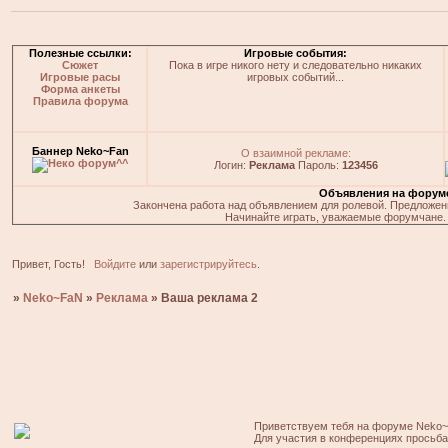
Полезные ссылки:
Игровые события:
Сюжет
Пока в игре никого нету и следовательно никаких
Игровые расы
игровых событий...
Форма анкеты
Правила форума
Баннер Neko~Fan
О взаимной рекламе:
Логин:
Реклама
Пароль:
123456
Объявления на форум
Закончена работа над объявлением для ролевой. Предложения
Начинайте играть, уважаемые форумчане. 
Привет, Гость!
Войдите
или
зарегистрируйтесь
.
»
Neko~FaN
»
Реклама
»
Ваша реклама 2
Приветствуем тебя на форуме Neko~
Для участия в конференциях просьб