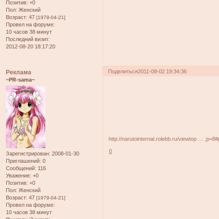
Позитив:
+0
Пол:
Женский
Возраст:
47
[1979-04-21]
Провел на форуме:
10 часов 38 минут
Последний визит:
2012-08-20 18:17:20
Поделиться
2011-08-02 19:34:36
Реклама
~PR-sama~
http://narutointernat.rolebb.ru/viewtop … ;p=8
0
Зарегистрирован
: 2008-01-30
Приглашений:
0
Сообщений:
116
Уважение:
+0
Позитив:
+0
Пол:
Женский
Возраст:
47
[1979-04-21]
Провел на форуме:
10 часов 38 минут