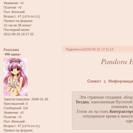
Уважение:
+0
Позитив:
+0
Пол:
Женский
Возраст:
47
[1979-04-21]
Провел на форуме:
10 часов 38 минут
Последний визит:
2012-08-20 18:17:20
Поделиться
2010-05-21 17:11:13
Реклама
~PR-sama~
Pandora H
Сюжет
Информаци
||
Эти странные создания, обл
Зарегистрирован
: 2008-01-30
Бездна
, наполненная Пустото
Приглашений:
0
поменять н
Сообщений:
116
Готов ли ты стать
Контрактор
Уважение:
+0
отпущенное время в минут
Позитив:
+0
еди
Пол:
Женский
Возраст:
47
[1979-04-21]
Провел на форуме: