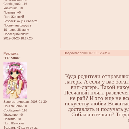
Сообщений:
116
Уважение:
+0
Позитив:
+0
Пол:
Женский
Возраст:
47
[1979-04-21]
Провел на форуме:
10 часов 38 минут
Последний визит:
2012-08-20 18:17:20
Поделиться
2010-07-15 12:43:37
Реклама
~PR-sama~
Куда родители отправляю
лагерь. А если у вас бога
вип-лагерь. Такой нахо
Песчаный пляж, развлечен
не рай? И это еще не вс
Зарегистрирован
: 2008-01-30
искусству любви.Вожатые
Приглашений:
0
доставлять и получать у
Сообщений:
116
Соблазнительно? Тогда
Уважение:
+0
Позитив:
+0
Пол:
Женский
Возраст:
47
[1979-04-21]