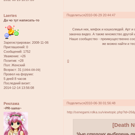
Поделиться
2010-06-29 20:44:47
Laertes
Да чо тут написать-то
Семья нек, мяфок и кошколюдей. Арт и 
закачка видео. А также множество другой
Наше сообщество - преимущественно сообще
Зарегистрирован
: 2008-11-06
же можно найти и тест
Приглашений:
0
Сообщений:
1752
Уважение:
+26
Позитив:
+28
0
Пол:
Женский
Возраст:
31
[1994-08-09]
Провел на форуме:
5 дней 8 часов
Последний визит:
2014-12-14 13:56:08
Поделиться
2010-06-30 01:56:48
Реклама
~PR-sama~
http://senegami.rolka.su/viewtopic.php?id=26
[Death No
Чью сторону выберешь ты