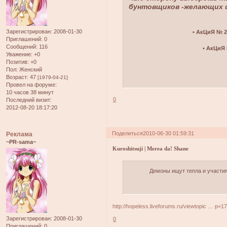
бунтовщиков -желающих 
Зарегистрирован
: 2008-01-30
• АкЦиЯ № 
Приглашений:
0
Сообщений:
116
• АкЦиЯ
Уважение:
+0
Позитив:
+0
Пол:
Женский
Возраст:
47
[1979-04-21]
Провел на форуме:
10 часов 38 минут
0
Последний визит:
2012-08-20 18:17:20
Поделиться
2010-06-30 01:59:31
Реклама
~PR-sama~
Kuroshitsuji | Merea da! Shane
Демоны ищут тепла и участия
http://hopeless.liveforums.ru/viewtopic … p=
Зарегистрирован
: 2008-01-30
0
Приглашений:
0