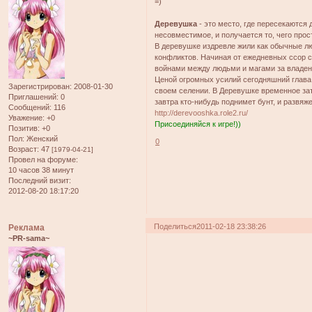
=)
Деревушка
- это место, где пересекаются
несовместимое, и получается то, чего прост
В деревушке издревле жили как обычные люди
конфликтов. Начиная от ежедневных ссор с
войнами между людьми и магами за владен
Ценой огромных усилий сегодняшний глава
Зарегистрирован
: 2008-01-30
своем селении. В Деревушке временное зат
Приглашений:
0
завтра кто-нибудь поднимет бунт, и развяже
Сообщений:
116
http://derevooshka.role2.ru/
Уважение:
+0
Присоединяйся к игре!))
Позитив:
+0
Пол:
Женский
0
Возраст:
47
[1979-04-21]
Провел на форуме:
10 часов 38 минут
Последний визит:
2012-08-20 18:17:20
Поделиться
2011-02-18 23:38:26
Реклама
~PR-sama~