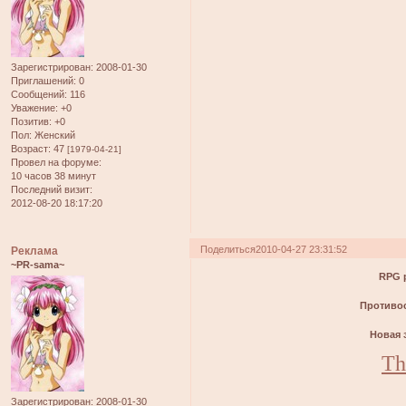
Зарегистрирован
: 2008-01-30
Приглашений:
0
Сообщений:
116
Уважение:
+0
Позитив:
+0
Пол:
Женский
Возраст:
47
[1979-04-21]
Провел на форуме:
10 часов 38 минут
Последний визит:
2012-08-20 18:17:20
Поделиться
2010-04-27 23:31:52
Реклама
~PR-sama~
RPG р
Противос
Новая 
Th
Зарегистрирован
: 2008-01-30