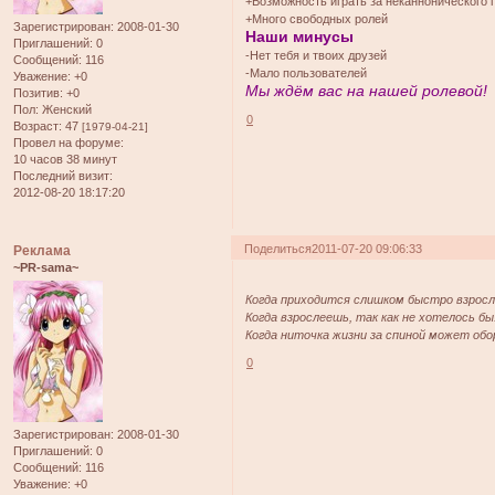
+Возможность играть за неканнонического
+Много свободных ролей
Зарегистрирован
: 2008-01-30
Наши минусы
Приглашений:
0
-Нет тебя и твоих друзей
Сообщений:
116
-Мало пользователей
Уважение:
+0
Мы ждём вас на нашей ролевой!
Позитив:
+0
Пол:
Женский
0
Возраст:
47
[1979-04-21]
Провел на форуме:
10 часов 38 минут
Последний визит:
2012-08-20 18:17:20
Поделиться
2011-07-20 09:06:33
Реклама
~PR-sama~
Когда приходится слишком быстро взрос
Когда взрослеешь, так как не хотелось бы.
Когда ниточка жизни за спиной может обо
0
Зарегистрирован
: 2008-01-30
Приглашений:
0
Сообщений:
116
Уважение:
+0