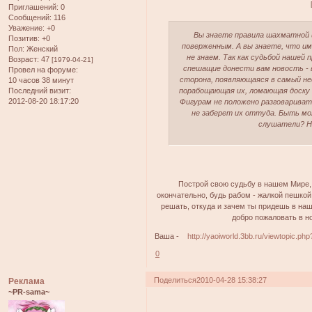
Приглашений:
0
Сообщений:
116
Уважение:
+0
Вы знаете правила шахматной 
Позитив:
+0
поверженным. А вы знаете, что и
Пол:
Женский
не знаем. Так как судьбой нашей 
Возраст:
47
[1979-04-21]
спешащие донести вам новость - 
Провел на форуме:
сторона, появляющаяся в самый н
10 часов 38 минут
порабощающая их, ломающая доску на
Последний визит:
2012-08-20 18:17:20
Фигурам не положено разговаривать
не заберет их оттуда. Быть мо
слушатели? Но 
Построй свою судьбу в нашем Мире, 
окончательно, будь рабом - жалкой пешкой
решать, откуда и зачем ты придешь в наш
добро пожаловать в но
Ваша -
http://yaoiworld.3bb.ru/viewtopic.p
0
Поделиться
2010-04-28 15:38:27
Реклама
~PR-sama~