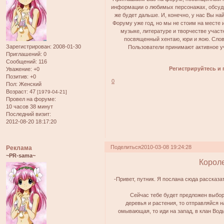
информации о любимых персонажах, обсуди
же будет дальше. И, конечно, у нас Вы н
Форуму уже год, но мы не стоим на месте 
музыке, литературе и творчестве учас
посвященный хентаю, юри и яою. Слов
Зарегистрирован
: 2008-01-30
Пользователи принимают активное уч
Приглашений:
0
Сообщений:
116
Регистрируйтесь и 
Уважение:
+0
Позитив:
+0
0
Пол:
Женский
Возраст:
47
[1979-04-21]
Провел на форуме:
10 часов 38 минут
Последний визит:
2012-08-20 18:17:20
Поделиться
2010-03-08 19:24:28
Реклама
~PR-sama~
Короле
-Привет, путник. Я послана сюда рассказа
Сейчас тебе будет предложен выбор
деревья и растения, то отправляйся 
омывающая, то иди на запад, в клан Вод