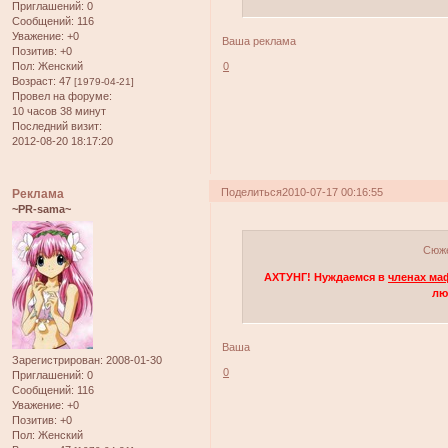
Приглашений:
0
Сообщений:
116
Уважение:
+0
Ваша реклама
Позитив:
+0
Пол:
Женский
0
Возраст:
47
[1979-04-21]
Провел на форуме:
10 часов 38 минут
Последний визит:
2012-08-20 18:17:20
Поделиться
2010-07-17 00:16:55
Реклама
~PR-sama~
Сюж
АХТУНГ! Нуждаемся в
членах ма
лю
Ваша
Зарегистрирован
: 2008-01-30
0
Приглашений:
0
Сообщений:
116
Уважение:
+0
Позитив:
+0
Пол:
Женский