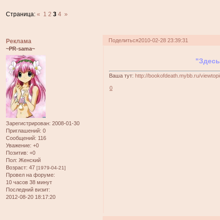
Страница:
«
1
2
3
4
»
Поделиться
2010-02-28 23:39:31
Реклама
~PR-sama~
"Здесь
Ваша тут:
http://bookofdeath.mybb.ru/viewto
0
Зарегистрирован
: 2008-01-30
Приглашений:
0
Сообщений:
116
Уважение:
+0
Позитив:
+0
Пол:
Женский
Возраст:
47
[1979-04-21]
Провел на форуме:
10 часов 38 минут
Последний визит:
2012-08-20 18:17:20