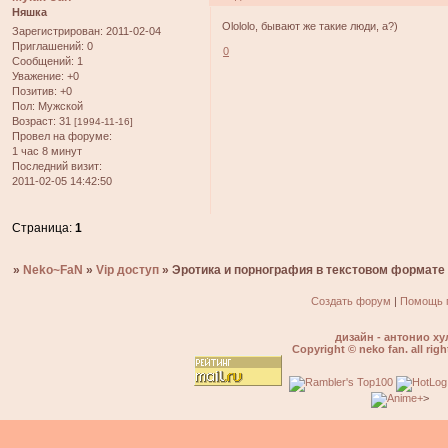
Няшка
Olololo, бывают же такие люди, а?)
Зарегистрирован
: 2011-02-04
Приглашений:
0
0
Сообщений:
1
Уважение:
+0
Позитив:
+0
Пол:
Мужской
Возраст:
31
[1994-11-16]
Провел на форуме:
1 час 8 минут
Последний визит:
2011-02-05 14:42:50
Страница:
1
»
Neko~FaN
»
Vip доступ
»
Эротика и порнография в текстовом формате
Создать форум
|
Помощь 
дизайн - антонио ху
Copyright © neko fan. all righ
>