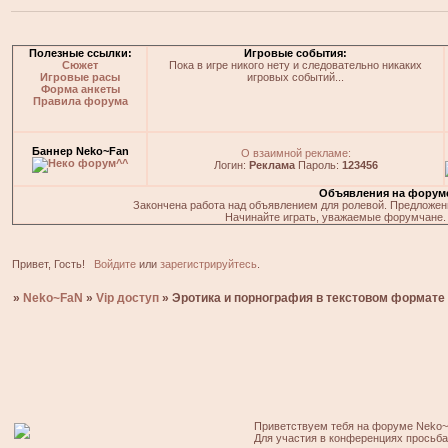
Полезные ссылки:
Игровые события:
Сюжет
Пока в игре никого нету и следовательно никаких
Игровые расы
игровых событий...
Форма анкеты
Правила форума
Баннер Neko~Fan
О взаимной рекламе:
Логин:
Реклама
Пароль:
123456
Объявления на форум
Закончена работа над объявлением для ролевой. Предложения
Начинайте играть, уважаемые форумчане. 
Привет, Гость!
Войдите
или
зарегистрируйтесь
.
»
Neko~FaN
»
Vip доступ
»
Эротика и порнография в текстовом формате
Приветствуем тебя на форуме Neko~
Для участия в конференциях просьб