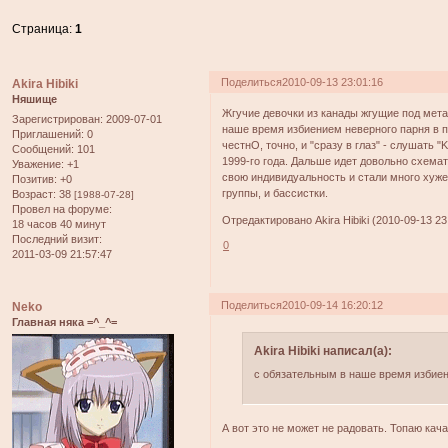
Страница:
1
Поделиться
2010-09-13 23:01:16
Akira Hibiki
Няшище
Жгучие девочки из канады жгущие под мета
Зарегистрирован
: 2009-07-01
наше время избиением неверного парня в пе
Приглашений:
0
честнО, точно, и "сразу в глаз" - слушать "K
Сообщений:
101
1999-го года. Дальше идет довольно схема
Уважение:
+1
свою индивидуальность и стали много хуже
Позитив:
+0
группы, и бассистки.
Возраст:
38
[1988-07-28]
Провел на форуме:
Отредактировано Akira Hibiki (2010-09-13 23
18 часов 40 минут
Последний визит:
0
2011-03-09 21:57:47
Поделиться
2010-09-14 16:20:12
Neko
Главная няка =^_^=
Akira Hibiki написал(а):
с обязательным в наше время избиени
А вот это не может не радовать. Топаю качат