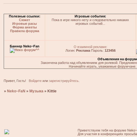
Полезные ссылки:
Игровые события:
Сюжет
Пока в игре никого нету и следовательно никаких
Игровые расы
игровых событий...
Форма анкеты
Правила форума
Баннер Neko~Fan
О взаимной рекламе:
Логин:
Реклама
Пароль:
123456
Объявления на форум
Закончена работа над объявлением для ролевой. Предложения
Начинайте играть, уважаемые форумчане. 
Привет, Гость!
Войдите
или
зарегистрируйтесь
.
»
Neko~FaN
»
Музыка
»
Kittie
Приветствуем тебя на форуме Neko~
Для участия в конференциях просьб