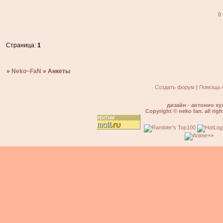
0
Страница:
1
»
Neko~FaN
»
Анкеты
Создать форум
|
Помощь 
дизайн - антонио ху
Copyright © neko fan. all righ
>