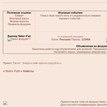
Полезные ссылки:
Игровые события:
Сюжет
Пока в игре никого нету и следовательно никаких
Игровые расы
игровых событий...
Форма анкеты
Правила форума
Баннер Neko~Fan
О взаимной рекламе:
Логин:
Реклама
Пароль:
123456
Объявления на форум
Закончена работа над объявлением для ролевой. Предложения
Начинайте играть, уважаемые форумчане. 
Привет, Гость!
Войдите
или
зарегистрируйтесь
.
»
Neko~FaN
»
Анкеты
Приветствуем тебя на форуме Neko~
Для участия в конференциях просьб