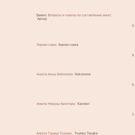
Важно:
Вопросы и советы по составлению анкет.
Арчер
0
Хироко-сама
Хироко-сама
9
Анкета Анны Nekonome
Nekonome
5
Анкета Никуры Канотори.
Kanotori
2
Анкета Танаки Тсукико.
Tsukiko Tanaka