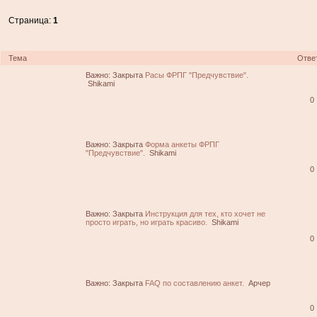
Страница:
1
Тема
Отве
Важно:
Закрыта
Расы ФРПГ "Предчувствие".
Shikami
0
Важно:
Закрыта
Форма анкеты ФРПГ
"Предчувствие".
Shikami
0
Важно:
Закрыта
Инструкция для тех, кто хочет не
просто играть, но играть красиво.
Shikami
0
Важно:
Закрыта
FAQ по составлению анкет.
Арчер
0