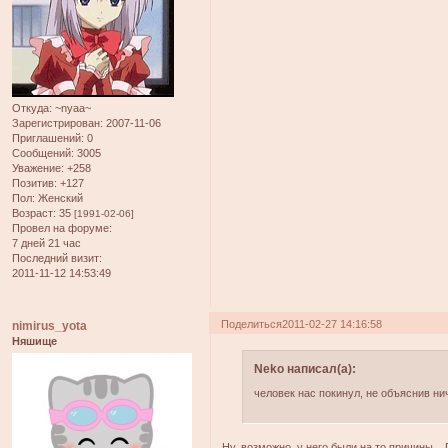
Откуда:
~nyaa~
Зарегистрирован
: 2007-11-06
Приглашений:
0
Сообщений:
3005
Уважение:
+258
Позитив:
+127
Пол:
Женский
Возраст:
35
[1991-02-06]
Провел на форуме:
7 дней 21 час
Последний визит:
2011-11-12 14:53:49
Поделиться
2011-02-27 14:16:58
nimirus_yota
Няшище
Neko написал(а):
человек нас покинул, не объяснив ни
Ну, возможно, у него были на то причины...