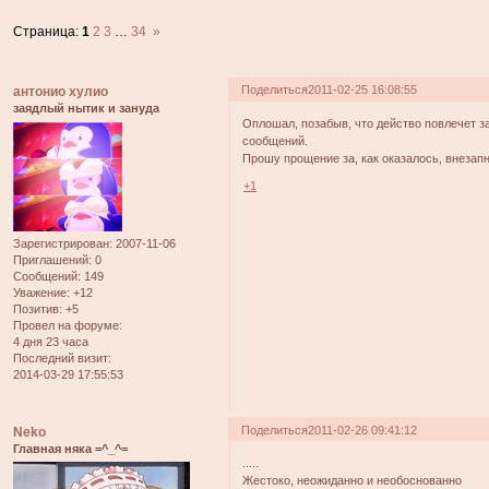
Страница:
1
2
3
…
34
»
Поделиться
2011-02-25 16:08:55
антонио хулио
заядлый нытик и зануда
Оплошал, позабыв, что действо повлечет з
сообщений.
Прошу прощение за, как оказалось, внезапн
+1
Зарегистрирован
: 2007-11-06
Приглашений:
0
Сообщений:
149
Уважение:
+12
Позитив:
+5
Провел на форуме:
4 дня 23 часа
Последний визит:
2014-03-29 17:55:53
Поделиться
2011-02-26 09:41:12
Neko
Главная няка =^_^=
.....
Жестоко, неожиданно и необоснованно