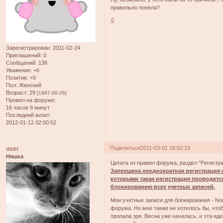
правильно поняла?
0
Зарегистрирован
: 2011-02-24
Приглашений:
0
Сообщений:
136
Уважение:
+6
Позитив:
+0
Пол:
Женский
Возраст:
29
[1997-06-26]
Провел на форуме:
16 часов 9 минут
Последний визит:
2012-01-12 02:00:52
Поделиться
2011-03-01 18:52:19
user
Няшка
Цитата из правил форума, раздел "Регистр
Запрещена неоднократная регистрация о
которыми такая регистрация проводится
блокированию всех учетных записей.
Мои учетные записи для блокирования - No
форума. Но мне также не хотелось бы, что
пропала зря. Весна уже началась, и эта ид