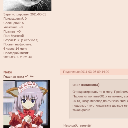
Зарегистрирован
: 2011-03-01
Приглашений:
0
Сообщений:
5
Уважение:
+0
Позитив:
+0
Пол:
Мужской
Возраст:
38
[1987-08-14]
Провел на форуме:
6 часов 14 минут
Последний визит:
2011-03-05 20:21:46
Поделиться
2011-03-03 09:14:20
Neko
Главная няка =^_^=
user написал(а):
Отредактировать-то я могу. Проблема
Пароль от noname001 я не помню, а я
25-го, когда перевод почти закончил,
подумал, что откладывать дальше не 
такая фигня...
Неко работаееет(((