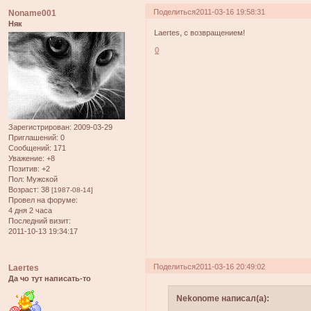
Поделиться
2011-03-16 19:58:31
Noname001
Няк
Laertes, с возвращением!
0
Зарегистрирован
: 2009-03-29
Приглашений:
0
Сообщений:
171
Уважение:
+8
Позитив:
+2
Пол:
Мужской
Возраст:
38
[1987-08-14]
Провел на форуме:
4 дня 2 часа
Последний визит:
2011-10-13 19:34:17
Поделиться
2011-03-16 20:49:02
Laertes
Да чо тут написать-то
Nekonome написал(а):