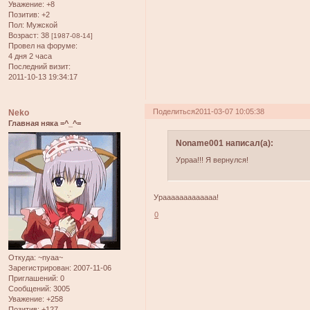
Уважение:
+8
Позитив:
+2
Пол:
Мужской
Возраст:
38
[1987-08-14]
Провел на форуме:
4 дня 2 часа
Последний визит:
2011-10-13 19:34:17
Поделиться
2011-03-07 10:05:38
Neko
Главная няка =^_^=
Noname001 написал(а):
Урраа!!! Я вернулся!
Урааааааааааааа!
0
Откуда:
~nyaa~
Зарегистрирован
: 2007-11-06
Приглашений:
0
Сообщений:
3005
Уважение:
+258
Позитив:
+127