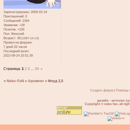
Зарегистрирован
: 2009-03-18
Приглашений:
0
Сообщений:
1364
Уважение:
+28
Позитив:
+109
Пол:
Женский
Возраст:
38
[1987-10-13]
Провел на форуме:
7 дней 20 часов
Последний визит:
2022-08-24 20:51:39
Страница:
1
2
3
…
34
»
»
Neko~FaN
»
Архивчег
»
Флуд 2,5
Создать форум
|
Помощь 
дизайн - антонио ху
Copyright © neko fan. all righ
>