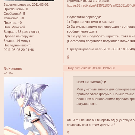
скромный вклад в это дело:
Зарегистрирован
: 2011-03-01
http://s52.radikal.ru/i135/1103/ea/021051d34cf
Приглашений:
0
Сообщений:
5
Недостатки перевода:
Уважение:
+0
1) Перевел что смог и как смог.
Позитив:
+0
2) Заголовки аниме не переводил - во-первы
Пол:
Мужской
вообще переводить.
Возраст:
38
[1987-08-14]
Провел на форуме:
3) Не удалось подобрать шрифты, хотя я ч
6 часов 14 минут
(Garamond) получился получился плохо чит
Последний визит:
Отредактировано user (2011-03-01 18:59:48
2011-03-05 20:21:46
0
Поделиться
2011-03-01 19:02:00
Nekonome
=^_^=
user написал(а):
Мои учетные записи для блокировани
правила этого форума. Но мне также 
весенних анонсов аниме пропала зря.
актуальность.
Хм. А ты не мог бы выбрать одну учетную з
помогать нам с этим делом, а?
0