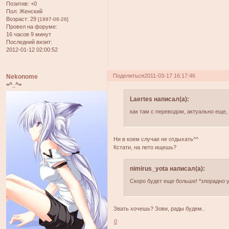
Позитив:
+0
Пол:
Женский
Возраст:
29
[1997-06-26]
Провел на форуме:
16 часов 9 минут
Последний визит:
2012-01-12 02:00:52
Поделиться
2011-03-17 16:17:46
Nekonome
=^_^=
Laertes написал(а):
как там с переводом, актуально еще, 
Ни в коем случае не отдыхать^^
Кстати, на лето ищешь?
nimirus_yota написал(а):
Скоро будет еще больше! *злорадно у
Звать хочешь? Зови, рады будем..
0