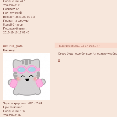
Сообщений:
447
Уважение:
+16
Позитив:
+2
Пол:
Мужской
Возраст:
38
[1988-03-18]
Провел на форуме:
5 дней 0 часов
Последний визит:
2012-11-16 17:02:48
Поделиться
2011-03-17 10:31:47
nimirus_yota
Няшище
Скоро будет еще больше! *злорадно улыбнул
0
Зарегистрирован
: 2011-02-24
Приглашений:
0
Сообщений:
136
Уважение:
+6