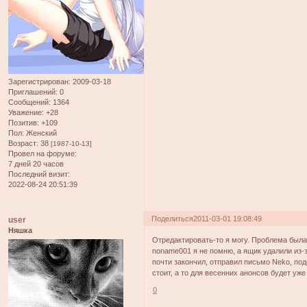
Зарегистрирован
: 2009-03-18
Приглашений:
0
Сообщений:
1364
Уважение:
+28
Позитив:
+109
Пол:
Женский
Возраст:
38
[1987-10-13]
Провел на форуме:
7 дней 20 часов
Последний визит:
2022-08-24 20:51:39
Поделиться
2011-03-01 19:08:49
user
Няшка
Отредактировать-то я могу. Проблема была 
noname001 я не помню, а ящик удалили из-за
почти закончил, отправил письмо Neko, под
стоит, а то для весенних анонсов будет уже 
0