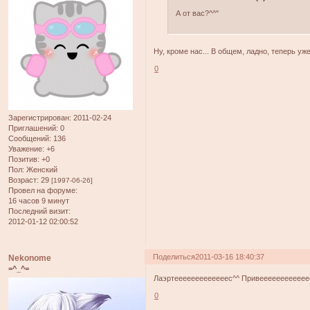
А от вас?^^"
Ну, кроме нас... В общем, ладно, теперь у
0
Зарегистрирован
: 2011-02-24
Приглашений:
0
Сообщений:
136
Уважение:
+6
Позитив:
+0
Пол:
Женский
Возраст:
29
[1997-06-26]
Провел на форуме:
16 часов 9 минут
Последний визит:
2012-01-12 02:00:52
Поделиться
2011-03-16 18:40:37
Nekonome
=^_^=
Лаэртееееееееееееес^^ Привеееееееееееее
0