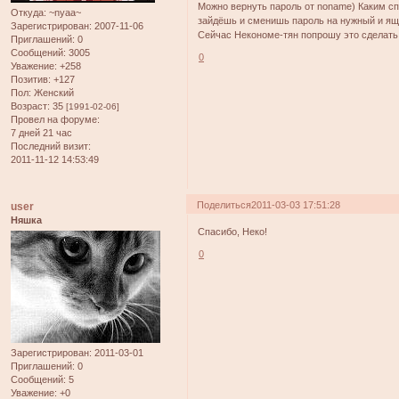
Можно вернуть пароль от noname) Каким сп
Откуда:
~nyaa~
зайдёшь и сменишь пароль на нужный и я
Зарегистрирован
: 2007-11-06
Сейчас Некономе-тян попрошу это сделать,
Приглашений:
0
Сообщений:
3005
0
Уважение:
+258
Позитив:
+127
Пол:
Женский
Возраст:
35
[1991-02-06]
Провел на форуме:
7 дней 21 час
Последний визит:
2011-11-12 14:53:49
Поделиться
2011-03-03 17:51:28
user
Няшка
Спасибо, Неко!
0
Зарегистрирован
: 2011-03-01
Приглашений:
0
Сообщений:
5
Уважение:
+0