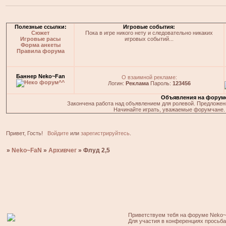
Полезные ссылки:
Игровые события:
Сюжет
Пока в игре никого нету и следовательно никаких
Игровые расы
игровых событий...
Форма анкеты
Правила форума
Баннер Neko~Fan
О взаимной рекламе:
Логин:
Реклама
Пароль:
123456
Объявления на форум
Закончена работа над объявлением для ролевой. Предложения
Начинайте играть, уважаемые форумчане. 
Привет, Гость!
Войдите
или
зарегистрируйтесь
.
»
Neko~FaN
»
Архивчег
»
Флуд 2,5
Приветствуем тебя на форуме Neko~
Для участия в конференциях просьб