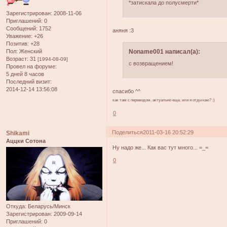
*затискала до полусмерти*
Зарегистрирован
: 2008-11-06
Приглашений:
0
Сообщений:
1752
аняня :3
Уважение:
+26
Позитив:
+28
Noname001 написал(а):
Пол:
Женский
Возраст:
31
[1994-08-09]
с возвращением!
Провел на форуме:
5 дней 8 часов
Последний визит:
2014-12-14 13:56:08
спасибо ^^
как там с переводом, актуально еще, или я отдыхаю? :)
0
Поделиться
2011-03-16 20:52:29
Shikami
Аццки Сотона
Ну надо же... Как вас тут много... =_=
0
Откуда:
Беларусь/Минск
Зарегистрирован
: 2009-09-14
Приглашений:
0