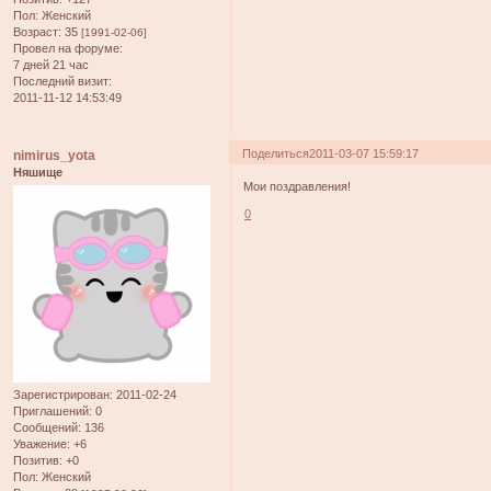
Пол:
Женский
Возраст:
35
[1991-02-06]
Провел на форуме:
7 дней 21 час
Последний визит:
2011-11-12 14:53:49
Поделиться
2011-03-07 15:59:17
nimirus_yota
Няшище
Мои поздравления!
0
Зарегистрирован
: 2011-02-24
Приглашений:
0
Сообщений:
136
Уважение:
+6
Позитив:
+0
Пол:
Женский