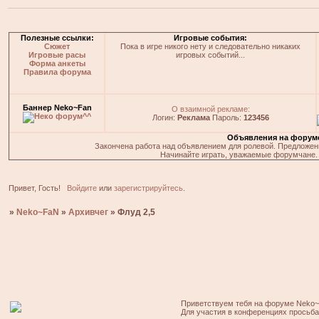
Полезные ссылки:
Игровые события:
Сюжет
Пока в игре никого нету и следовательно никаких
Игровые расы
игровых событий...
Форма анкеты
Правила форума
Баннер Neko~Fan
О взаимной рекламе:
Логин:
Реклама
Пароль:
123456
Объявления на форум
Закончена работа над объявлением для ролевой. Предложения
Начинайте играть, уважаемые форумчане. 
Привет, Гость!
Войдите
или
зарегистрируйтесь
.
»
Neko~FaN
»
Архивчег
»
Флуд 2,5
Приветствуем тебя на форуме Neko~
Для участия в конференциях просьб