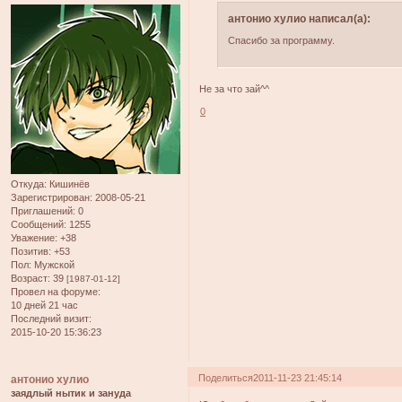
антонио хулио написал(а):
Спасибо за программу.
Не за что зай^^
0
Откуда:
Кишинёв
Зарегистрирован
: 2008-05-21
Приглашений:
0
Сообщений:
1255
Уважение:
+38
Позитив:
+53
Пол:
Мужской
Возраст:
39
[1987-01-12]
Провел на форуме:
10 дней 21 час
Последний визит:
2015-10-20 15:36:23
Поделиться
2011-11-23 21:45:14
антонио хулио
заядлый нытик и зануда