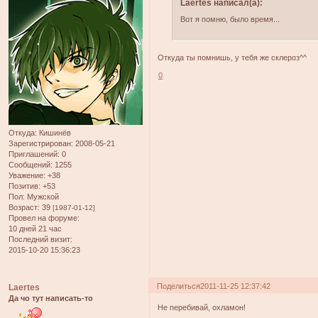
Laertes написал(а):
Вот я помню, было время...
Откуда ты помнишь, у тебя же склероз^^
0
Откуда:
Кишинёв
Зарегистрирован
: 2008-05-21
Приглашений:
0
Сообщений:
1255
Уважение:
+38
Позитив:
+53
Пол:
Мужской
Возраст:
39
[1987-01-12]
Провел на форуме:
10 дней 21 час
Последний визит:
2015-10-20 15:36:23
Поделиться
2011-11-25 12:37:42
Laertes
Да чо тут написать-то
Не перебивай, охламон!