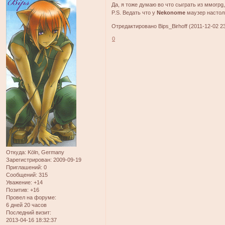
Да, я тоже думаю во что сыграть из ммоrpg
P.S. Ведать что у
Nekonome
маузер настоль
Отредактировано Bips_Birhoff (2011-12-02 23
0
Откуда:
Köln, Germany
Зарегистрирован
: 2009-09-19
Приглашений:
0
Сообщений:
315
Уважение:
+14
Позитив:
+16
Провел на форуме:
6 дней 20 часов
Последний визит:
2013-04-16 18:32:37