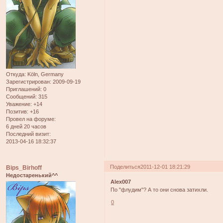
Откуда:
Köln, Germany
Зарегистрирован
: 2009-09-19
Приглашений:
0
Сообщений:
315
Уважение:
+14
Позитив:
+16
Провел на форуме:
6 дней 20 часов
Последний визит:
2013-04-16 18:32:37
Поделиться
2011-12-01 18:21:29
Bips_Birhoff
Недостаренький^^
Alex007
По "флудим"? А то они снова затихли.
0