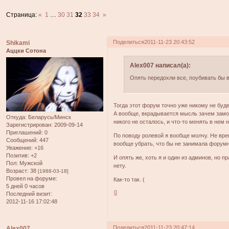
Страница:
«
1
…
30
31
32
33
34
»
Поделиться
2011-11-23 20:43:52
Shikami
Аццки Сотона
Alex007 написал(а):
Опять передохли все, поубивать бы в
Тогда этот форум точно уже никому не буде
А вообще, вкрадывается мысль зачем замор
Откуда:
Беларусь/Минск
никого не осталось, и что-то менять в нем 
Зарегистрирован
: 2009-09-14
Приглашений:
0
По поводу ролевой я вообще молчу. Не вре
Сообщений:
447
вообще убрать, что бы не занимала форум
Уважение:
+16
Позитив:
+2
И опять же, хоть я и один из админов, но 
Пол:
Мужской
нету.
Возраст:
38
[1988-03-18]
Провел на форуме:
Как-то так. (
5 дней 0 часов
0
Последний визит:
2012-11-16 17:02:48
Поделиться
2011-11-23 20:47:14
Alex007