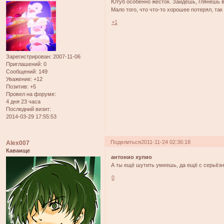
Ютуб особенно жесток. Зайдешь, глянешь в 
Мало того, что что-то хорошее потерял, так
+1
Зарегистрирован
: 2007-11-06
Приглашений:
0
Сообщений:
149
Уважение:
+12
Позитив:
+5
Провел на форуме:
4 дня 23 часа
Последний визит:
2014-03-29 17:55:53
Поделиться
2011-11-24 02:36:18
Alex007
Каваище
антонио хулио
А ты ещё шутить умеешь, да ещё с серьёзн
0