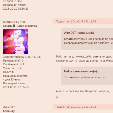
10 дней 21 час
Последний визит:
2015-10-20 15:36:23
Поделиться
2011-11-23 21:11:56
антонио хулио
заядлый нытик и зануда
Alex007 написал(а):
Кстати некоторые игры вообще не под
Попробуй формат скрина поменять и п
Работает все, похоже, действительно, дело 
Зарегистрирован
: 2007-11-06
Приглашений:
0
разных играх пытался, да все не те выбира
Сообщений:
149
Уважение:
+12
Nekonome написал(а):
Позитив:
+5
Провел на форуме:
Так что вам, ребята, не повезло...
4 дня 23 часа
Последний визит:
2014-03-29 17:55:53
А чего не повезло-то? Напротив, хорошо )
0
Поделиться
2011-11-23 21:18:15
Alex007
Каваище