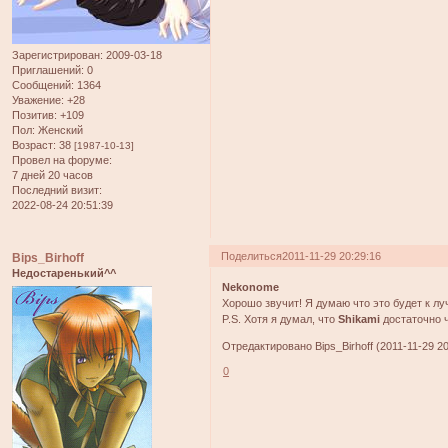
Зарегистрирован
: 2009-03-18
Приглашений:
0
Сообщений:
1364
Уважение:
+28
Позитив:
+109
Пол:
Женский
Возраст:
38
[1987-10-13]
Провел на форуме:
7 дней 20 часов
Последний визит:
2022-08-24 20:51:39
Поделиться
2011-11-29 20:29:16
Bips_Birhoff
Недостаренький^^
Nekonome
Хорошо звучит! Я думаю что это будет к лу
P.S. Хотя я думал, что
Shikami
достаточно ч
Отредактировано Bips_Birhoff (2011-11-29 20
0