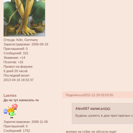
Откуда:
Köln, Germany
Зарегистрирован
: 2009-09-19
Приглашений:
0
Сообщений:
315
Уважение:
+14
Позитив:
+16
Провел на форуме:
6 дней 20 часов
Последний визит:
2013-04-16 18:32:37
Поделиться
2011-11-29 03:53:55
Laertes
Да чо тут написать-то
Alex007 написал(а):
Будешь шуметь в дом престарелых сд
Зарегистрирован
: 2008-11-06
Приглашений:
0
Сообщений:
1752
молоко на губах не обсохло еще!