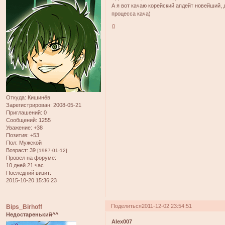
А я вот качаю корейский апдейт новейший, 
процесса кача)
0
Откуда:
Кишинёв
Зарегистрирован
: 2008-05-21
Приглашений:
0
Сообщений:
1255
Уважение:
+38
Позитив:
+53
Пол:
Мужской
Возраст:
39
[1987-01-12]
Провел на форуме:
10 дней 21 час
Последний визит:
2015-10-20 15:36:23
Поделиться
2011-12-02 23:54:51
Bips_Birhoff
Недостаренький^^
Alex007