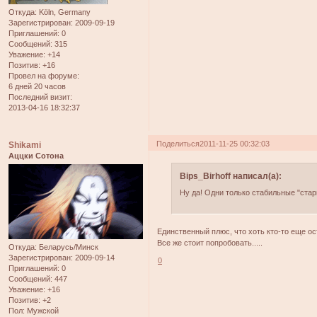
Откуда:
Köln, Germany
Зарегистрирован
: 2009-09-19
Приглашений:
0
Сообщений:
315
Уважение:
+14
Позитив:
+16
Провел на форуме:
6 дней 20 часов
Последний визит:
2013-04-16 18:32:37
Поделиться
2011-11-25 00:32:03
Shikami
Аццки Сотона
Bips_Birhoff написал(а):
Ну да! Одни только стабильные "стар
Единственный плюс, что хоть кто-то еще ос
Все же стоит попробовать.....
Откуда:
Беларусь/Минск
Зарегистрирован
: 2009-09-14
0
Приглашений:
0
Сообщений:
447
Уважение:
+16
Позитив:
+2
Пол:
Мужской