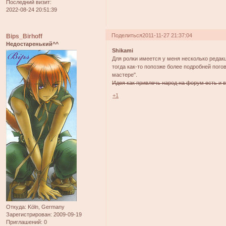
Последний визит:
2022-08-24 20:51:39
Поделиться
2011-11-27 21:37:04
Bips_Birhoff
Недостаренький^^
Shikami
Для ролки имеется у меня несколько редакц
тогда как-то попозже более подробней пого
мастере".
Идея как привлечь народ на форум есть и 
+1
Откуда:
Köln, Germany
Зарегистрирован
: 2009-09-19
Приглашений:
0