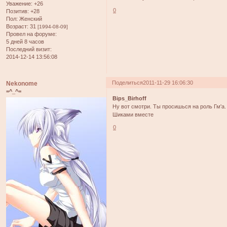
Уважение:
+26
0
Позитив:
+28
Пол:
Женский
Возраст:
31
[1994-08-09]
Провел на форуме:
5 дней 8 часов
Последний визит:
2014-12-14 13:56:08
Поделиться
2011-11-29 16:06:30
Nekonome
=^_^=
Bips_Birhoff
Ну вот смотри. Ты просишься на роль Гм'а.
Шиками вместе
0