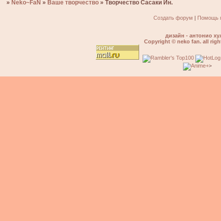
»
Neko~FaN
»
Ваше творчество
»
Творчество Сасаки Ин.
Создать форум
|
Помощь 
дизайн - антонио ху
Copyright © neko fan. all righ
>