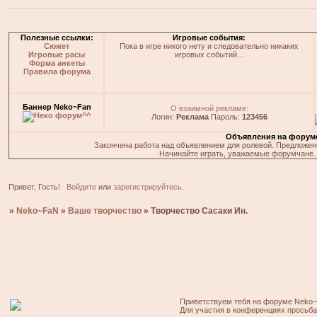
Полезные ссылки:
Игровые события:
Сюжет
Пока в игре никого нету и следовательно никаких
Игровые расы
игровых событий...
Форма анкеты
Правила форума
Баннер Neko~Fan
О взаимной рекламе:
Логин:
Реклама
Пароль:
123456
Объявления на форум
Закончена работа над объявлением для ролевой. Предложения
Начинайте играть, уважаемые форумчане. 
Привет, Гость!
Войдите
или
зарегистрируйтесь
.
»
Neko~FaN
»
Ваше творчество
»
Творчество Сасаки Ин.
Приветствуем тебя на форуме Neko~
Для участия в конференциях просьб