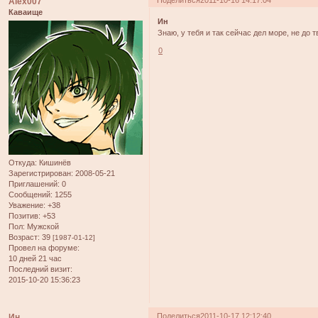
Alex007
Каваище
Ин
Знаю, у тебя и так сейчас дел море, не до 
0
Откуда:
Кишинёв
Зарегистрирован
: 2008-05-21
Приглашений:
0
Сообщений:
1255
Уважение:
+38
Позитив:
+53
Пол:
Мужской
Возраст:
39
[1987-01-12]
Провел на форуме:
10 дней 21 час
Последний визит:
2015-10-20 15:36:23
Поделиться
2011-10-17 12:12:40
Ин