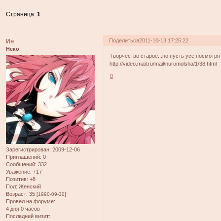
Страница:
1
Поделиться
2011-10-13 17:25:22
Ин
Неко
Творчество старое...но пусть усе посмотрят
http://video.mail.ru/mail/nuromolsha/1/38.html
0
Зарегистрирован
: 2009-12-06
Приглашений:
0
Сообщений:
332
Уважение:
+17
Позитив:
+8
Пол:
Женский
Возраст:
35
[1990-09-30]
Провел на форуме:
4 дня 0 часов
Последний визит: