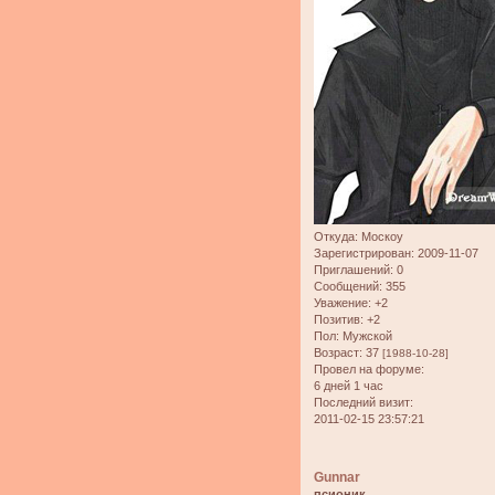
Откуда:
Москоу
Зарегистрирован
: 2009-11-07
Приглашений:
0
Сообщений:
355
Уважение:
+2
Позитив:
+2
Пол:
Мужской
Возраст:
37
[1988-10-28]
Провел на форуме:
6 дней 1 час
Последний визит:
2011-02-15 23:57:21
Gunnar
псионик