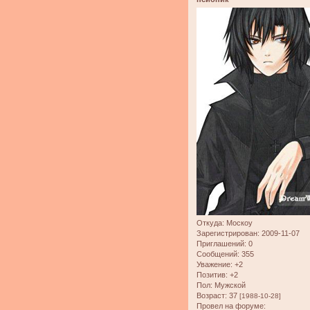
Откуда:
Москоу
Зарегистрирован
: 2009-11-07
Приглашений:
0
Сообщений:
355
Уважение:
+2
Позитив:
+2
Пол:
Мужской
Возраст:
37
[1988-10-28]
Провел на форуме: