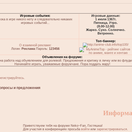
Игровые события:
Игровые данные:
ока в игре никого нету и следовательно никаких
1 июля 1367г.
игровых событий...
Пятница. Утро.
(8.00-12.00)
Жарко. Сухо. Солнечно.
Ветренно.
Топ-баннер:
О взаимной рекламе:
Логин:
Реклама
Пароль:
123456
Объявления на форуме:
на работа над объявлением для ролевой. Предложения и критику в личку или во флуди
Начинайте играть, уважаемые форумчане. Пора поддать жару!
регистрируйтесь
.
опросы и предложения
Информа
Приветствуем тебя на форуме Neko~Fan, Гостяшка!
Для участия в конференциях просьба
войти
или
зарегистрироваться
.