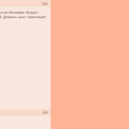
152
ыл до биографии. Возраст -
ый. Добавить пункт "ориентация".
153