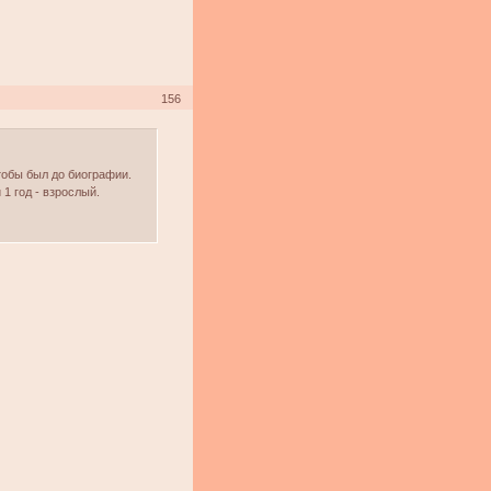
156
тобы был до биографии.
 1 год - взрослый.