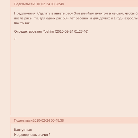
Поделиться
2010-02-24 00:28:48
Предложения: Сделать в анкете расу 3им или 4ым пунктом а не 6ым, чтобы б
после расы, т.к. для одних рас 50 - лет ребёнок, а для других и 1 год - взросл
Как то так.
Отредактировано Yoshiro (2010-02-24 01:23:46)
0
Поделиться
2010-02-24 00:48:38
Кактус-сан
Не доверяешь значит?