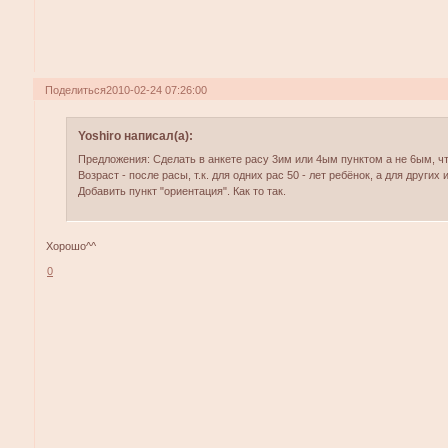
Поделиться
2010-02-24 07:26:00
Yoshiro написал(а):
Предложения: Сделать в анкете расу 3им или 4ым пунктом а не 6ым, ч
Возраст - после расы, т.к. для одних рас 50 - лет ребёнок, а для других и
Добавить пункт "ориентация". Как то так.
Хорошо^^
0