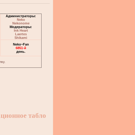
Администраторы:
Neko
Nekonome
Модераторы:
Ink Heart
Laertes
Shikami
Neko~Fan
6851-й
день.
лку.
ционное табло