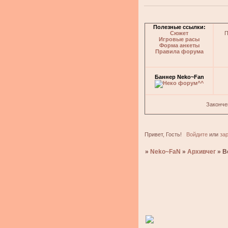
Полезные ссылки:
Сюжет
П
Игровые расы
Форма анкеты
Правила форума
Баннер Neko~Fan
Законче
Привет, Гость!
Войдите
или
за
»
Neko~FaN
»
Архивчег
»
В