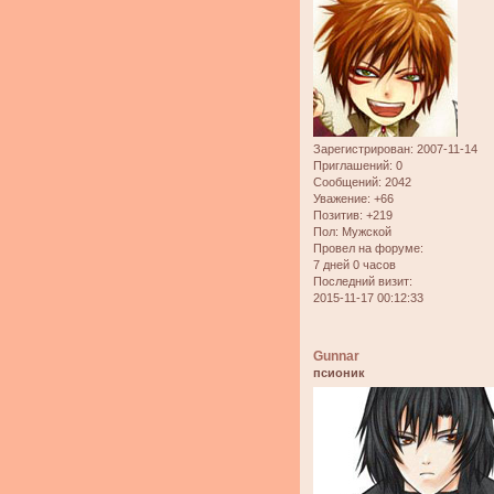
Зарегистрирован
: 2007-11-14
Приглашений:
0
Сообщений:
2042
Уважение:
+66
Позитив:
+219
Пол:
Мужской
Провел на форуме:
7 дней 0 часов
Последний визит:
2015-11-17 00:12:33
Gunnar
псионик