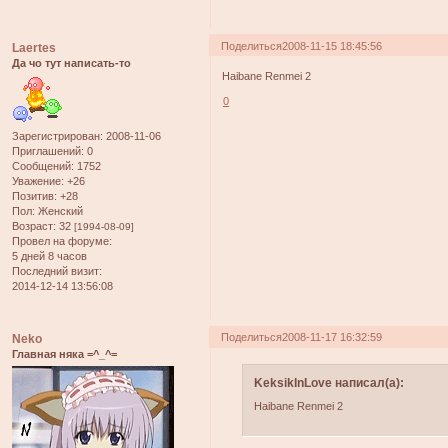
Поделиться
2008-11-15 18:45:56
Laertes
Да чо тут написать-то
Haibane Renmei 2
0
Зарегистрирован
: 2008-11-06
Приглашений:
0
Сообщений:
1752
Уважение:
+26
Позитив:
+28
Пол:
Женский
Возраст:
32
[1994-08-09]
Провел на форуме:
5 дней 8 часов
Последний визит:
2014-12-14 13:56:08
Поделиться
2008-11-17 16:32:59
Neko
Главная няка =^_^=
KeksikInLove написал(а):
Haibane Renmei 2