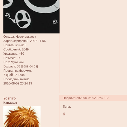
Откуда:
Новочеркасск
Зарегистрирован
: 2007-11-06
Приглашений:
0
Сообщений:
2049
Уважение:
+30
Позитив:
+4
Пол:
Мужской
Возраст:
38
[1988-04-08]
Провел на форуме:
7 дней 22 часа
Последний визит:
2010-08-02 23:24:19
Поделиться
2008-06-02 02:32:12
Yoshiro
Каваище
Гыгы.
0