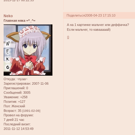
2015-11-17 00:12:33
Поделиться
2008-04-23 17:15:10
Neko
Главная няка =^_^=
А на 1 картинке мальчег или деффачка?
Если мальчег, то кавааааай)
0
Откуда:
~nyaa~
Зарегистрирован
: 2007-11-06
Приглашений:
0
Сообщений:
3005
Уважение:
+258
Позитив:
+127
Пол:
Женский
Возраст:
35
[1991-02-06]
Провел на форуме:
7 дней 21 час
Последний визит:
2011-11-12 14:53:49