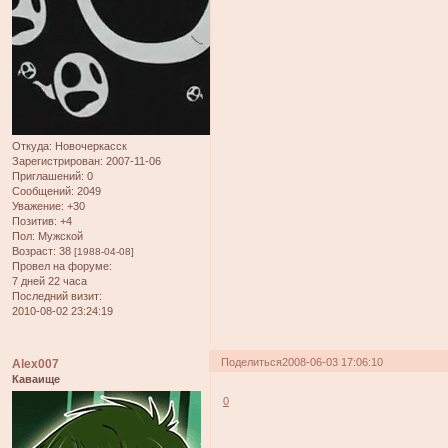
Откуда:
Новочеркасск
Зарегистрирован
: 2007-11-06
Приглашений:
0
Сообщений:
2049
Уважение:
+30
Позитив:
+4
Пол:
Мужской
Возраст:
38
[1988-04-08]
Провел на форуме:
7 дней 22 часа
Последний визит:
2010-08-02 23:24:19
Поделиться
2008-06-03 17:06:10
Alex007
Каваище
0