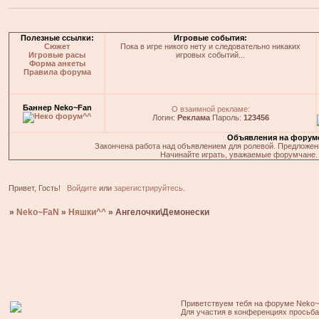
Полезные ссылки:
Игровые события:
Сюжет
Пока в игре никого нету и следовательно никаких
Игровые расы
игровых событий...
Форма анкеты
Правила форума
Баннер Neko~Fan
О взаимной рекламе:
Логин:
Реклама
Пароль:
123456
Объявления на форум
Закончена работа над объявлением для ролевой. Предложения
Начинайте играть, уважаемые форумчане. 
Привет, Гость!
Войдите
или
зарегистрируйтесь
.
»
Neko~FaN
»
Няшки^^
»
Ангелочки\Демонески
Приветствуем тебя на форуме Neko~
Для участия в конференциях просьб