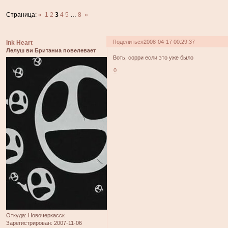
Страница:
«
1
2
3
4
5
…
8
»
Поделиться
2008-04-17 00:29:37
Ink Heart
Лелуш ви Британиа повелевает
Воть, сорри если это уже было
0
Откуда:
Новочеркасск
Зарегистрирован
: 2007-11-06