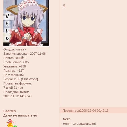
0
Откуда:
~nyaa~
Зарегистрирован
: 2007-11-06
Приглашений:
0
Сообщений:
3005
Уважение:
+258
Позитив:
+127
Пол:
Женский
Возраст:
35
[1991-02-06]
Провел на форуме:
7 дней 21 час
Последний визит:
2011-11-12 14:53:49
Поделиться
2008-12-04 20:42:13
Laertes
Да чо тут написать-то
Neko
меня тож зарадовало))