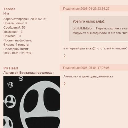
Поделиться
2008-04-23 23:36:27
Xsonat
Няк
Зарегистрирован
: 2008-02-06
Yoshiro написал(а):
Приглашений:
0
Сообщений:
56
ЫЫЫЫЫЫЫ... Первую картинку уже раз
Уважение:
+1
форумах выкладывали. и я в том числе
Позитив:
+0
Провел на форуме:
6 часов 4 минуты
а я первый раз вижу))) отсталый я человек)
Последний визит:
2008-10-20 12:02:00
0
Поделиться
2008-05-04 17:07:06
Ink Heart
Лелуш ви Британиа повелевает
Ангелочки и даже одна демонеска
0