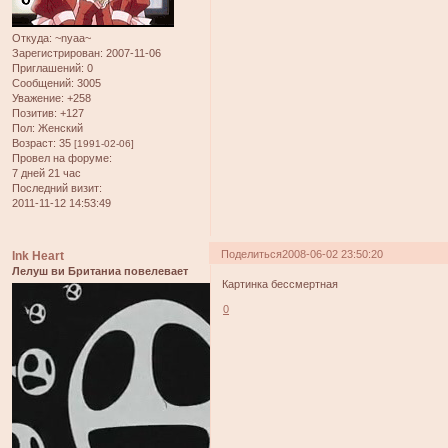
Откуда:
~nyaa~
Зарегистрирован
: 2007-11-06
Приглашений:
0
Сообщений:
3005
Уважение:
+258
Позитив:
+127
Пол:
Женский
Возраст:
35
[1991-02-06]
Провел на форуме:
7 дней 21 час
Последний визит:
2011-11-12 14:53:49
Поделиться
2008-06-02 23:50:20
Ink Heart
Лелуш ви Британиа повелевает
Картинка бессмертная
0