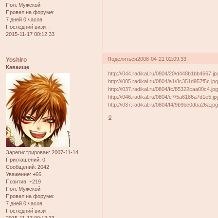
Пол:
Мужской
Провел на форуме:
7 дней 0 часов
Последний визит:
2015-11-17 00:12:33
Поделиться
2008-04-21 02:09:33
Yoshiro
Каваище
http://i044.radikal.ru/0804/20/d448b1bb4667.jp
http://i005.radikal.ru/0804/a1/8c351d957f5c.jp
http://i037.radikal.ru/0804/fc/85322caa00c4.jp
http://i046.radikal.ru/0804/c7/5a6186a7d1e5.jp
http://i037.radikal.ru/0804/f4/9b9be0dba26a.jp
0
Зарегистрирован
: 2007-11-14
Приглашений:
0
Сообщений:
2042
Уважение:
+66
Позитив:
+219
Пол:
Мужской
Провел на форуме:
7 дней 0 часов
Последний визит: