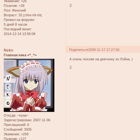
Уважение:
+26
0
Позитив:
+28
Пол:
Женский
Возраст:
32
[1994-08-09]
Провел на форуме:
5 дней 8 часов
Последний визит:
2014-12-14 13:56:08
Поделиться
2008-11-17 17:27:50
Neko
Главная няка =^_^=
А очень похоже на девчонку из Лэйна. )
0
Откуда:
~nyaa~
Зарегистрирован
: 2007-11-06
Приглашений:
0
Сообщений:
3005
Уважение:
+258
Позитив:
+127