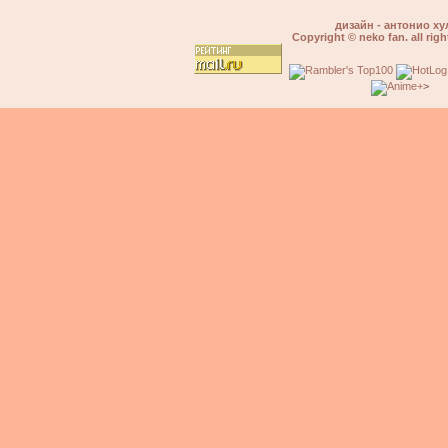
дизайн - антонио ху
Copyright © neko fan. all righ
>