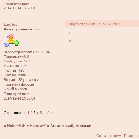
Последний визит:
2014-12-14 13:56:08
Поделиться
2008-12-15 16:06:02
Laertes
Да чо тут написать-то
1
0
Зарегистрирован
: 2008-11-06
Приглашений:
0
Сообщений:
1752
Уважение:
+26
Позитив:
+28
Пол:
Женский
Возраст:
32
[1994-08-09]
Провел на форуме:
5 дней 8 часов
Последний визит:
2014-12-14 13:56:08
Страница:
«
1
2
3
4
5
…
8
»
»
Neko~FaN
»
Няшки^^
»
Ангелочки\Демонески
Создать форум
|
Помощь 