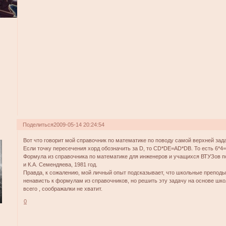
Поделиться
2009-05-14 20:24:54
Вот что говорит мой справочник по математике по поводу самой верхней зад
Если точку пересечения хорд обозначить за D, то CD*DE=AD*DB. То есть 6*4=
Формула из справочника по математике для инженеров и учащихся ВТУЗов п
и К.А. Семендяева, 1981 год.
Правда, к сожалению, мой личный опыт подсказывает, что школьные преподы
ненависть к формулам из справочников, но решить эту задачу на основе шк
всего , соображалки не хватит.
0