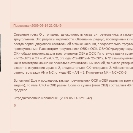
Поделиться
2009-05-14 21:08:49
Соединим точку О с точками, где окружность касается треугольника, а такж
треугольника. Это радиусы окружности. Обозначим радиус, проведенный к ги
всегда перпендикулярен касательной в точке касания, следовательно, треуг
прямоугольные. Рассмотрим треугольники ОВК и ОСК. ОВ=ОС=радиусу окружн
OK - общая гипотенуза для треугольников ОВК и ОСК. Гипотенуза равна сумме
= R^2+BK^2 и ОК = R^2+CK^2, отсюда R^2+BK^2=R^2+CK^2, R^2 взаимоуничто
как в геометрии можно не опасаться отрицательных корней, то смело утвержд
известно из условия и равно 2, следовательно, СК тоже равно 2. Абсолютно 
равенство между AN и NC, откуда NC = AN = 3. Гипотенуза NK = NC+CK=5.
Вспомнил! Еще ж последняя: так как треугольники ОСК и ОВК равны по тре
задачу), то углы СКО и ОКВ равны. Если их сумма (угол СКВ) составляет 40 г
градусов.
Отредактировано Noname001 (2009-05-14 22:15:42)
0