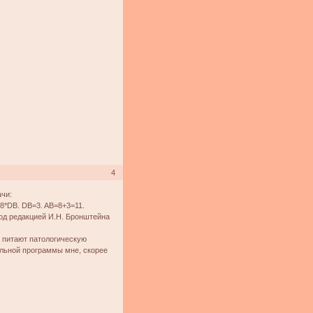
4
ачи:
8*DB. DB=3. AB=8+3=11.
од редакцией И.Н. Бронштейна
 питают патологическую
ольной программы мне, скорее