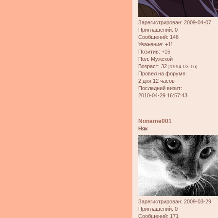
Зарегистрирован
: 2009-04-07
Приглашений:
0
Сообщений:
146
Уважение:
+11
Позитив:
+15
Пол:
Мужской
Возраст:
32
[1994-03-16]
Провел на форуме:
2 дня 12 часов
Последний визит:
2010-04-29 16:57:43
Noname001
Няк
Зарегистрирован
: 2009-03-29
Приглашений:
0
Сообщений:
171