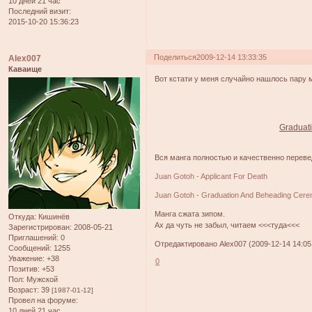
10 дней 21 час
Последний визит:
2015-10-20 15:36:23
Поделиться
2009-12-14 13:33:35
Alex007
Каваище
Вот кстати у меня случайно нашлось пару м
Graduat
Вся манга полностью и качественно перевед
Juan Gotoh - Applicant For Death
Juan Gotoh - Graduation And Beheading Cer
Манга сжата зипом.
Откуда:
Кишинёв
Ах да чуть не забыл, читаем <<<туда<<<
Зарегистрирован
: 2008-05-21
Приглашений:
0
Отредактировано Alex007 (2009-12-14 14:05
Сообщений:
1255
Уважение:
+38
0
Позитив:
+53
Пол:
Мужской
Возраст:
39
[1987-01-12]
Провел на форуме:
10 дней 21 час