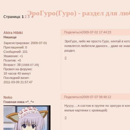
ЭроГуро(Гуро) - раздел для лю
Страница:
1
2
3
»
Поделиться
2009-07-02 17:44:23
Akira Hibiki
Няшище
ЭроГуро, либо же просто Гуро, хентай в ко
Зарегистрирован
: 2009-07-01
появлятся любители данного... даже не знаю
Приглашений:
0
раздел.
Сообщений:
101
Уважение:
+1
0
Позитив:
+0
Возраст:
38
[1988-07-28]
Провел на форуме:
18 часов 40 минут
Последний визит:
2011-03-09 21:57:47
Поделиться
2009-07-07 08:48:12
Neko
Главная няка =^_^=
Нуууу.....я состою в группе по эрогуро в к
милые картинки с кровищей)
0