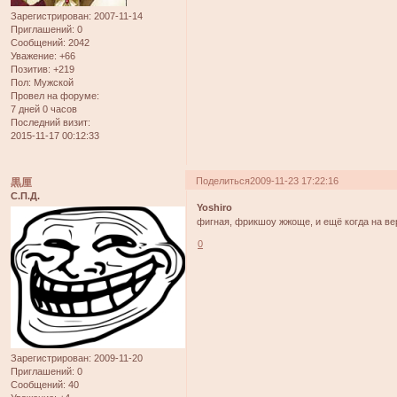
Зарегистрирован
: 2007-11-14
Приглашений:
0
Сообщений:
2042
Уважение:
+66
Позитив:
+219
Пол:
Мужской
Провел на форуме:
7 дней 0 часов
Последний визит:
2015-11-17 00:12:33
Поделиться
2009-11-23 17:22:16
黒厘
С.П.Д.
Yoshiro
фигная, фрикшоу жжоще, и ещё когда на ве
0
Зарегистрирован
: 2009-11-20
Приглашений:
0
Сообщений:
40