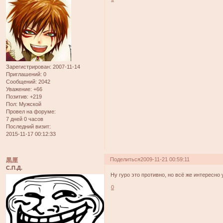
Зарегистрирован
: 2007-11-14
Приглашений:
0
Сообщений:
2042
Уважение:
+66
Позитив:
+219
Пол:
Мужской
Провел на форуме:
7 дней 0 часов
Последний визит:
2015-11-17 00:12:33
Поделиться
2009-11-21 00:59:11
黒厘
С.П.Д.
Ну гуро это противно, но всё же интересно 
0