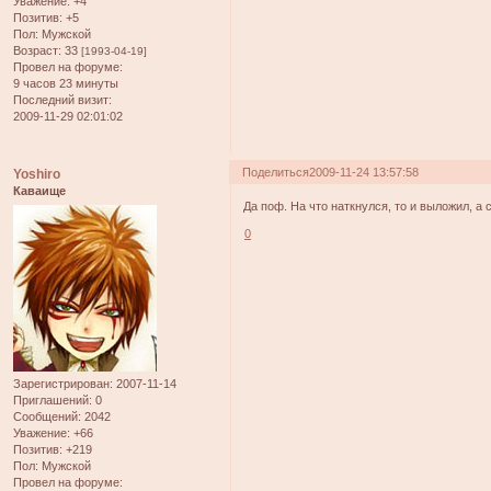
Уважение:
+4
Позитив:
+5
Пол:
Мужской
Возраст:
33
[1993-04-19]
Провел на форуме:
9 часов 23 минуты
Последний визит:
2009-11-29 02:01:02
Поделиться
2009-11-24 13:57:58
Yoshiro
Каваище
Да поф. На что наткнулся, то и выложил, а 
0
Зарегистрирован
: 2007-11-14
Приглашений:
0
Сообщений:
2042
Уважение:
+66
Позитив:
+219
Пол:
Мужской
Провел на форуме: