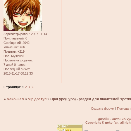
Зарегистрирован
: 2007-11-14
Приглашений:
0
Сообщений:
2042
Уважение:
+66
Позитив:
+219
Пол:
Мужской
Провел на форуме:
7 дней 0 часов
Последний визит:
2015-11-17 00:12:33
Страница:
1
2
3
»
»
Neko~FaN
»
Vip доступ
»
ЭроГуро(Гуро) - раздел для любителей эроти
Создать форум
|
Помощь 
дизайн - антонио ху
Copyright © neko fan. all righ