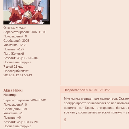
Откуда:
~nyaa~
Зарегистрирован
: 2007-11-06
Приглашений:
0
Сообщений:
3005
Уважение:
+258
Позитив:
+127
Пол:
Женский
Возраст:
35
[1991-02-06]
Провел на форуме:
7 дней 21 час
Последний визит:
2011-11-12 14:53:49
Поделиться
2009-07-07 12:04:53
Akira Hibiki
Няшище
Мне логика мешает там находиться. Скжаем т
Зарегистрирован
: 2009-07-01
эрогуро просто зашкаливает за все возможн
Приглашений:
0
насилие - нет. Кровь - это красиво, больше
Сообщений:
101
все что у крови металлический привкус - у 
Уважение:
+1
Позитив:
+0
0
Возраст:
38
[1988-07-28]
Провел на форуме: