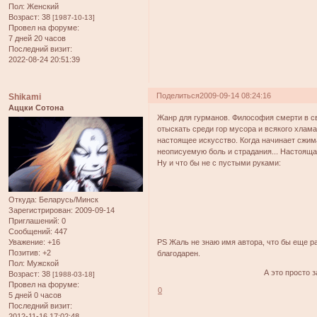
Пол:
Женский
Возраст:
38
[1987-10-13]
Провел на форуме:
7 дней 20 часов
Последний визит:
2022-08-24 20:51:39
Поделиться
2009-09-14 08:24:16
Shikami
Аццки Сотона
Жанр для гурманов. Философия смерти в с
отыскать среди гор мусора и всякого хлама
настоящее искусство. Когда начинает сжи
неописуемую боль и страдания... Настояща
Ну и что бы не с пустыми руками:
Откуда:
Беларусь/Минск
Зарегистрирован
: 2009-09-14
Приглашений:
0
Сообщений:
447
Уважение:
+16
PS Жаль не знаю имя автора, что бы еще ра
Позитив:
+2
благодарен.
Пол:
Мужской
А это просто 
Возраст:
38
[1988-03-18]
Провел на форуме:
0
5 дней 0 часов
Последний визит:
2012-11-16 17:02:48