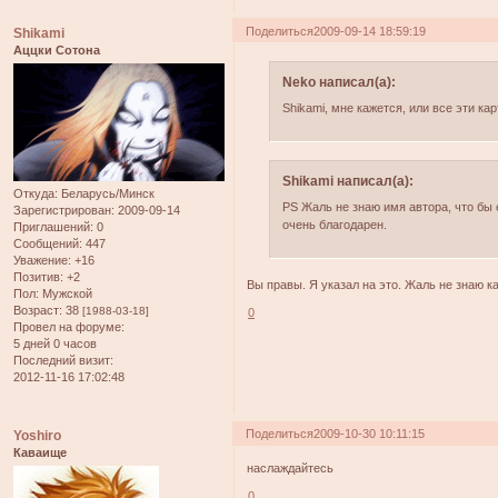
Поделиться
2009-09-14 18:59:19
Shikami
Аццки Сотона
Neko написал(а):
Shikami, мне кажется, или все эти кар
Shikami написал(а):
Откуда:
Беларусь/Минск
PS Жаль не знаю имя автора, что бы е
Зарегистрирован
: 2009-09-14
очень благодарен.
Приглашений:
0
Сообщений:
447
Уважение:
+16
Позитив:
+2
Вы правы. Я указал на это. Жаль не знаю ка
Пол:
Мужской
Возраст:
38
[1988-03-18]
0
Провел на форуме:
5 дней 0 часов
Последний визит:
2012-11-16 17:02:48
Поделиться
2009-10-30 10:11:15
Yoshiro
Каваище
наслаждайтесь
0