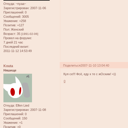
Откуда:
~nyaa~
Зарегистрирован
: 2007-11-06
Приглашений:
0
Сообщений:
3005
Уважение:
+258
Позитив:
+127
Пол:
Женский
Возраст:
35
[1991-02-06]
Провел на форуме:
7 дней 21 час
Последний визит:
2011-11-12 14:53:49
Поделиться
2007-11-10 13:04:40
Kouta
Няшище
Куя се!!! Фсё, еду к те с жОским! =))
0
Откуда:
Elfen Lied
Зарегистрирован
: 2007-11-08
Приглашений:
0
Сообщений:
150
Уважение:
+1
Позитив:
+0