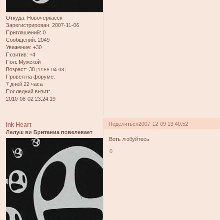
Откуда:
Новочеркасск
Зарегистрирован
: 2007-11-06
Приглашений:
0
Сообщений:
2049
Уважение:
+30
Позитив:
+4
Пол:
Мужской
Возраст:
38
[1988-04-08]
Провел на форуме:
7 дней 22 часа
Последний визит:
2010-08-02 23:24:19
Поделиться
2007-12-09 13:40:52
Ink Heart
Лелуш ви Британиа повелевает
Воть любуйтесь
0