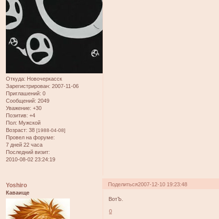
Откуда:
Новочеркасск
Зарегистрирован
: 2007-11-06
Приглашений:
0
Сообщений:
2049
Уважение:
+30
Позитив:
+4
Пол:
Мужской
Возраст:
38
[1988-04-08]
Провел на форуме:
7 дней 22 часа
Последний визит:
2010-08-02 23:24:19
Поделиться
2007-12-10 19:23:48
Yoshiro
Каваище
ВотЪ.
0