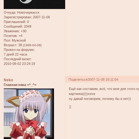
Откуда:
Новочеркасск
Зарегистрирован
: 2007-11-06
Приглашений:
0
Сообщений:
2049
Уважение:
+30
Позитив:
+4
Пол:
Мужской
Возраст:
38
[1988-04-08]
Провел на форуме:
7 дней 22 часа
Последний визит:
2010-08-02 23:24:19
Поделиться
2007-11-08 18:11:04
Neko
Главная няка =^_^=
Ещё как составим..всё, что мне для этого 
картинка))))хехе
ну давай поговорим, почему бы и нет))
0