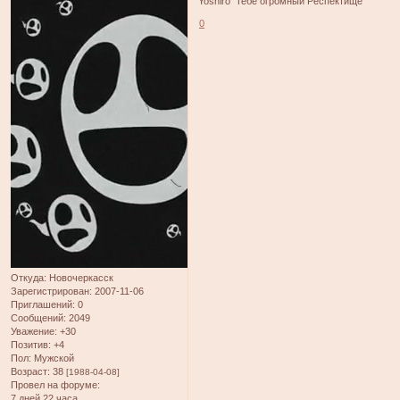
Yoshiro Тебе огромный Респектище
0
Откуда:
Новочеркасск
Зарегистрирован
: 2007-11-06
Приглашений:
0
Сообщений:
2049
Уважение:
+30
Позитив:
+4
Пол:
Мужской
Возраст:
38
[1988-04-08]
Провел на форуме:
7 дней 22 часа