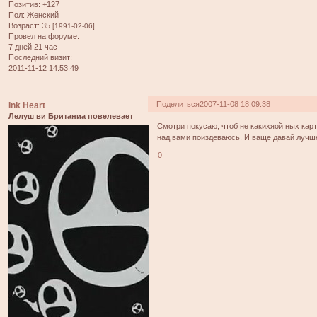
Позитив:
+127
Пол:
Женский
Возраст:
35
[1991-02-06]
Провел на форуме:
7 дней 21 час
Последний визит:
2011-11-12 14:53:49
Поделиться
2007-11-08 18:09:38
Ink Heart
Лелуш ви Британиа повелевает
Смотри покусаю, чтоб не какихяой ных карт
над вами поиздеваюсь. И ваще давай лучш
0