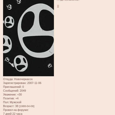
0
Откуда:
Новочеркасск
Зарегистрирован
: 2007-11-06
Приглашений:
0
Сообщений:
2049
Уважение:
+30
Позитив:
+4
Пол:
Мужской
Возраст:
38
[1988-04-08]
Провел на форуме:
7 дней 22 часа