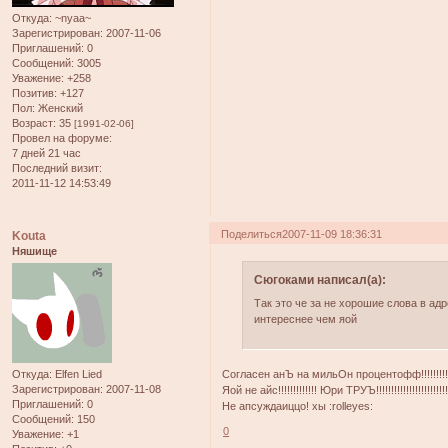
Откуда:
~nyaa~
Зарегистрирован
: 2007-11-06
Приглашений:
0
Сообщений:
3005
Уважение:
+258
Позитив:
+127
Пол:
Женский
Возраст:
35
[1991-02-06]
Провел на форуме:
7 дней 21 час
Последний визит:
2011-11-12 14:53:49
Поделиться
2007-11-09 18:36:31
Kouta
Няшище
Сюгоками написал(а):
Так это че за не хорошие слова в ад
интереснее чем яой
Согласен анЪ на мильОн процентофф!!!!!!!!!!!!!!!!
Откуда:
Elfen Lied
Зарегистрирован
: 2007-11-08
Яой не айс!!!!!!!!!!!!! Юри ТРУЪ!!!!!!!!!!!!!!!!!!!!!!!!!
Приглашений:
0
Не апсуждаиццо! хы :rolleyes:
Сообщений:
150
0
Уважение:
+1