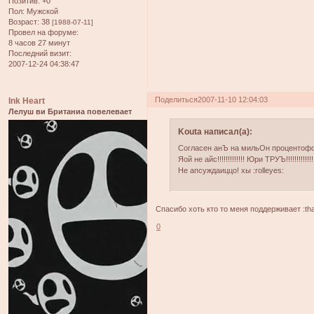
Позитив:
+0
Пол:
Мужской
Возраст:
38
[1988-07-11]
Провел на форуме:
8 часов 27 минут
Последний визит:
2007-12-24 04:38:47
Поделиться
2007-11-10 12:04:03
Ink Heart
Лелуш ви Британиа повелевает
Kouta написал(а):
Согласен анЪ на мильОн процентофф!!!!!!!!!
Яой не айс!!!!!!!!!!!!! Юри ТРУЪ!!!!!!!!!!!!!!!!!
Не апсуждаиццо! хы :rolleyes:
Спасибо хоть кто то меня поддерживает :th
0