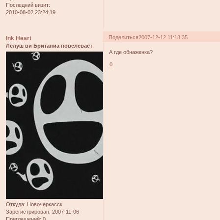
Последний визит:
2010-08-02 23:24:19
Поделиться
2007-12-12 11:18:35
Ink Heart
Лелуш ви Британиа повелевает
А где обнаженка?
0
Откуда:
Новочеркасск
Зарегистрирован
: 2007-11-06
Приглашений:
0