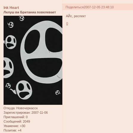
Поделиться
2007-12-05 23:48:10
Ink Heart
Лелуш ви Британиа повелевает
АЙс, респект
0
Откуда:
Новочеркасск
Зарегистрирован
: 2007-11-06
Приглашений:
0
Сообщений:
2049
Уважение:
+30
Позитив:
+4