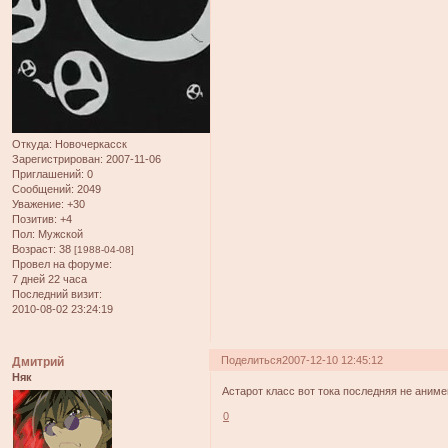
Откуда:
Новочеркасск
Зарегистрирован
: 2007-11-06
Приглашений:
0
Сообщений:
2049
Уважение:
+30
Позитив:
+4
Пол:
Мужской
Возраст:
38
[1988-04-08]
Провел на форуме:
7 дней 22 часа
Последний визит:
2010-08-02 23:24:19
Поделиться
2007-12-10 12:45:12
Дмитрий
Няк
Астарот класс вот тока последняя не аниме
0