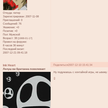
Откуда:
питер
Зарегистрирован
: 2007-11-08
Приглашений:
0
Сообщений:
76
Уважение:
+0
Позитив:
+0
Пол:
Мужской
Возраст:
38
[1988-01-17]
Провел на форуме:
8 часов 36 минут
Последний визит:
2007-12-21 09:41:18
Поделиться
2007-12-10 15:41:34
Ink Heart
Лелуш ви Британиа повелевает
Ну подумаешь с хентайной игры, не ывижу 
0