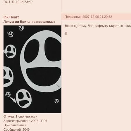
2011-11-12 14:53:49
Поделиться
2007-12-06 21:20:52
Ink Heart
Лелуш ви Британиа повелевает
Все я ща тему Яоя, зафлужу гадостью, есл
0
Откуда:
Новочеркасск
Зарегистрирован
: 2007-11-06
Приглашений:
0
Сообщений:
2049