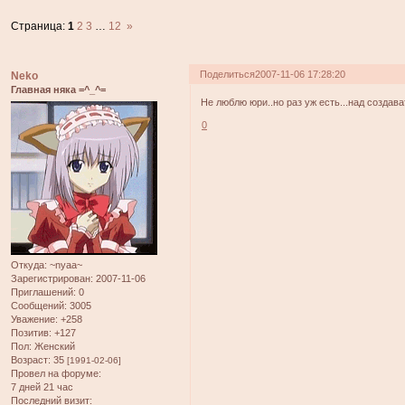
Страница:
1
2
3
…
12
»
Поделиться
2007-11-06 17:28:20
Neko
Главная няка =^_^=
Не люблю юри..но раз уж есть...над создава
0
Откуда:
~nyaa~
Зарегистрирован
: 2007-11-06
Приглашений:
0
Сообщений:
3005
Уважение:
+258
Позитив:
+127
Пол:
Женский
Возраст:
35
[1991-02-06]
Провел на форуме:
7 дней 21 час
Последний визит: