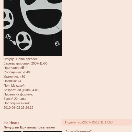
Откуда:
Новочеркасск
Зарегистрирован
: 2007-11-06
Приглашений:
0
Сообщений:
2049
Уважение:
+30
Позитив:
+4
Пол:
Мужской
Возраст:
38
[1988-04-08]
Провел на форуме:
7 дней 22 часа
Последний визит:
2010-08-02 23:24:19
Поделиться
2007-12-12 11:17:53
Ink Heart
Лелуш ви Британиа повелевает
А где обнаженка?