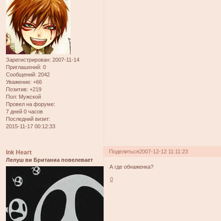
Зарегистрирован
: 2007-11-14
Приглашений:
0
Сообщений:
2042
Уважение:
+66
Позитив:
+219
Пол:
Мужской
Провел на форуме:
7 дней 0 часов
Последний визит:
2015-11-17 00:12:33
Поделиться
2007-12-12 11:11:23
Ink Heart
Лелуш ви Британиа повелевает
А где обнаженка?
0