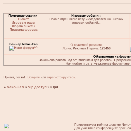
Полезные ссылки:
Игровые события:
Сюжет
Пока в игре никого нету и следовательно никаких
Игровые расы
игровых событий...
Форма анкеты
Правила форума
Баннер Neko~Fan
О взаимной рекламе:
Логин:
Реклама
Пароль:
123456
Объявления на форум
Закончена работа над объявлением для ролевой. Предложения
Начинайте играть, уважаемые форумчане. 
Привет, Гость!
Войдите
или
зарегистрируйтесь
.
»
Neko~FaN
»
Vip доступ
»
Юри
Приветствуем тебя на форуме Neko~
Для участия в конференциях просьб