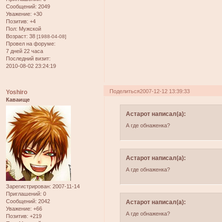
Сообщений:
2049
Уважение:
+30
Позитив:
+4
Пол:
Мужской
Возраст:
38
[1988-04-08]
Провел на форуме:
7 дней 22 часа
Последний визит:
2010-08-02 23:24:19
Поделиться
2007-12-12 13:39:33
Yoshiro
Каваище
Астарот написал(а):
А где обнаженка?
Астарот написал(а):
А где обнаженка?
Зарегистрирован
: 2007-11-14
Приглашений:
0
Сообщений:
2042
Астарот написал(а):
Уважение:
+66
А где обнаженка?
Позитив:
+219