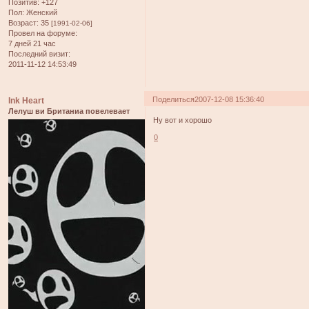
Позитив:
+127
Пол:
Женский
Возраст:
35
[1991-02-06]
Провел на форуме:
7 дней 21 час
Последний визит:
2011-11-12 14:53:49
Поделиться
2007-12-08 15:36:40
Ink Heart
Лелуш ви Британиа повелевает
Ну вот и хорошо
0