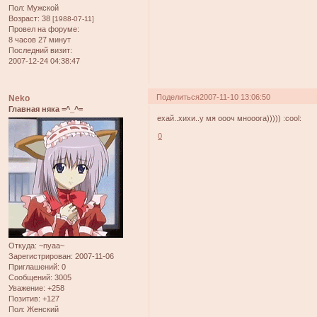
Пол:
Мужской
Возраст:
38
[1988-07-11]
Провел на форуме:
8 часов 27 минут
Последний визит:
2007-12-24 04:38:47
Поделиться
2007-11-10 13:06:50
Neko
Главная няка =^_^=
ехай..хихи..у мя оооч мнооога))))) :cool:
0
Откуда:
~nyaa~
Зарегистрирован
: 2007-11-06
Приглашений:
0
Сообщений:
3005
Уважение:
+258
Позитив:
+127
Пол:
Женский