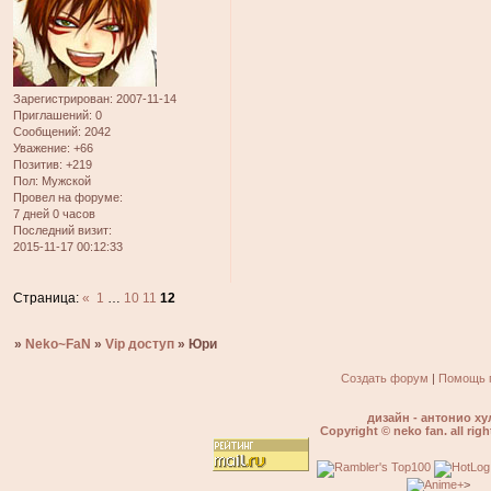
Зарегистрирован
: 2007-11-14
Приглашений:
0
Сообщений:
2042
Уважение:
+66
Позитив:
+219
Пол:
Мужской
Провел на форуме:
7 дней 0 часов
Последний визит:
2015-11-17 00:12:33
Страница:
«
1
…
10
11
12
»
Neko~FaN
»
Vip доступ
»
Юри
Создать форум
|
Помощь 
дизайн - антонио ху
Copyright © neko fan. all righ
>