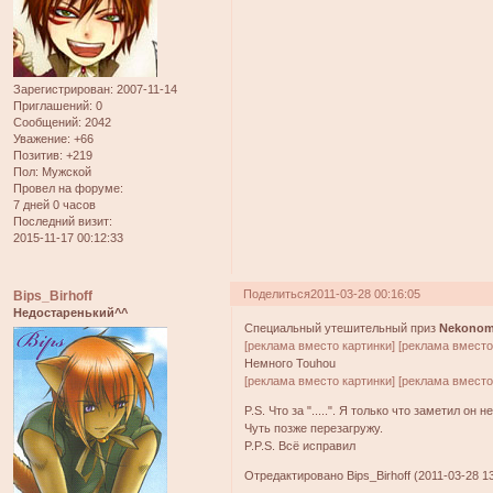
Зарегистрирован
: 2007-11-14
Приглашений:
0
Сообщений:
2042
Уважение:
+66
Позитив:
+219
Пол:
Мужской
Провел на форуме:
7 дней 0 часов
Последний визит:
2015-11-17 00:12:33
Поделиться
2011-03-28 00:16:05
Bips_Birhoff
Недостаренький^^
Специальный утешительный приз
Nekono
[реклама вместо картинки]
[реклама вместо
Немного Touhou
[реклама вместо картинки]
[реклама вместо
P.S. Что за ".....". Я только что заметил он
Чуть позже перезагружу.
P.P.S. Всё исправил
Отредактировано Bips_Birhoff (2011-03-28 13