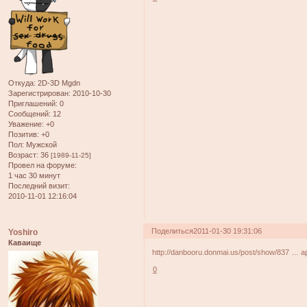
Откуда:
2D-3D Mgdn
Зарегистрирован
: 2010-10-30
Приглашений:
0
Сообщений:
12
Уважение:
+0
Позитив:
+0
Пол:
Мужской
Возраст:
36
[1989-11-25]
Провел на форуме:
1 час 30 минут
Последний визит:
2010-11-01 12:16:04
Поделиться
2011-01-30 19:31:06
Yoshiro
Каваище
http://danbooru.donmai.us/post/show/837 … a
0