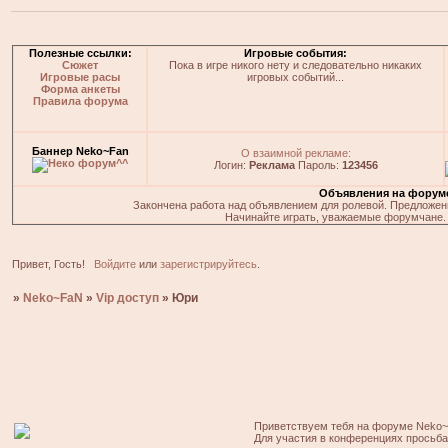
Полезные ссылки:
Игровые события:
Сюжет
Пока в игре никого нету и следовательно никаких
Игровые расы
игровых событий...
Форма анкеты
Правила форума
Баннер Neko~Fan
О взаимной рекламе:
Логин:
Реклама
Пароль:
123456
Объявления на форум
Закончена работа над объявлением для ролевой. Предложения
Начинайте играть, уважаемые форумчане. 
Привет, Гость!
Войдите
или
зарегистрируйтесь
.
»
Neko~FaN
»
Vip доступ
»
Юри
Приветствуем тебя на форуме Neko~
Для участия в конференциях просьб