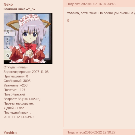
Поделиться
2010-02-16 07:34:45
Neko
Главная няка =^_^=
Yoshiro
, вотя тоже. По ресницам очень на 
0
Откуда:
~nyaa~
Зарегистрирован
: 2007-11-06
Приглашений:
0
Сообщений:
3005
Уважение:
+258
Позитив:
+127
Пол:
Женский
Возраст:
35
[1991-02-06]
Провел на форуме:
7 дней 21 час
Последний визит:
2011-11-12 14:53:49
Поделиться
2010-02-22 12:30:27
Yoshiro