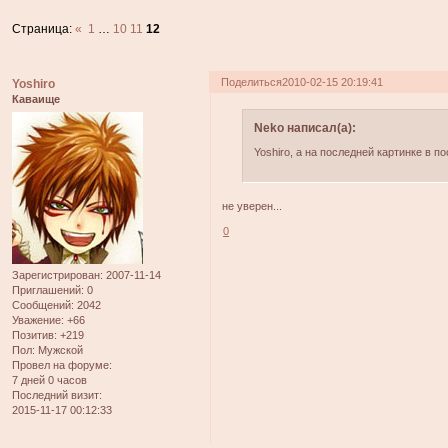
Страница:
«
1
…
10
11
12
Поделиться
2010-02-15 20:19:41
Yoshiro
Каваище
Neko написал(а):
Yoshiro, а на последней картинке в по
не уверен...
0
Зарегистрирован
: 2007-11-14
Приглашений:
0
Сообщений:
2042
Уважение:
+66
Позитив:
+219
Пол:
Мужской
Провел на форуме:
7 дней 0 часов
Последний визит:
2015-11-17 00:12:33