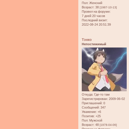
Пол:
Женский
Возраст:
38
[1987-10-13]
Провел на форуме:
7 дней 20 часов
Последний визит:
2022-08-24 20:51:39
Тэнко
Непостижимый
Откуда:
Где-то там
Зарегистрирован
: 2009-06-02
Приглашений:
0
Сообщений:
347
Уважение:
+6
Позитив:
+25
Пол:
Мужской
Возраст:
48
[1978-04-06]