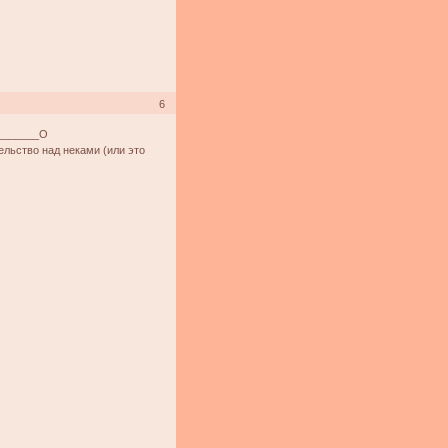
6
_______О
тельство над неками (или это