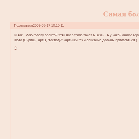
Самая бол
Поделиться
2009-08-17 10:10:11
И так.. Мою голову забитой этти посвятила такая мысль - А у какой аниме ге
Фото (Скрины, арты, "господи" картинки ^^) и описание должны прилагаться )
0