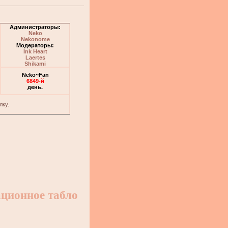
Администраторы:
Neko
Nekonome
Модераторы:
Ink Heart
Laertes
Shikami
Neko~Fan
6849-й
день.
лку.
ционное табло