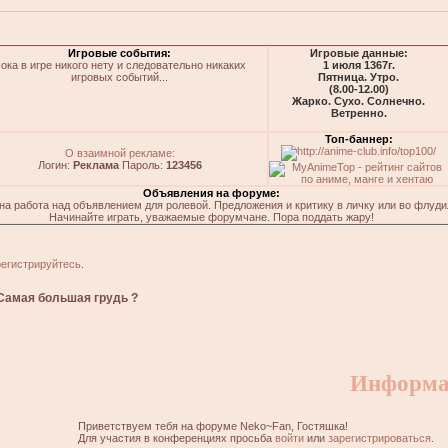
Игровые события:
Игровые данные:
ока в игре никого нету и следовательно никаких
1 июля 1367г.
игровых событий...
Пятница. Утро.
(8.00-12.00)
Жарко. Сухо. Солнечно.
Ветренно.
Топ-баннер:
О взаимной рекламе:
Логин:
Реклама
Пароль:
123456
Объявления на форуме:
на работа над объявлением для ролевой. Предложения и критику в личку или во флуди
Начинайте играть, уважаемые форумчане. Пора поддать жару!
регистрируйтесь
.
Самая большая грудь ?
Информа
Приветствуем тебя на форуме Neko~Fan, Гостяшка!
Для участия в конференциях просьба
войти
или
зарегистрироваться
.