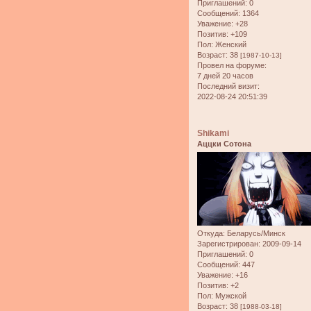
Приглашений:
0
Сообщений:
1364
Уважение:
+28
Позитив:
+109
Пол:
Женский
Возраст:
38
[1987-10-13]
Провел на форуме:
7 дней 20 часов
Последний визит:
2022-08-24 20:51:39
Shikami
Аццки Сотона
Откуда:
Беларусь/Минск
Зарегистрирован
: 2009-09-14
Приглашений:
0
Сообщений:
447
Уважение:
+16
Позитив:
+2
Пол:
Мужской
Возраст:
38
[1988-03-18]