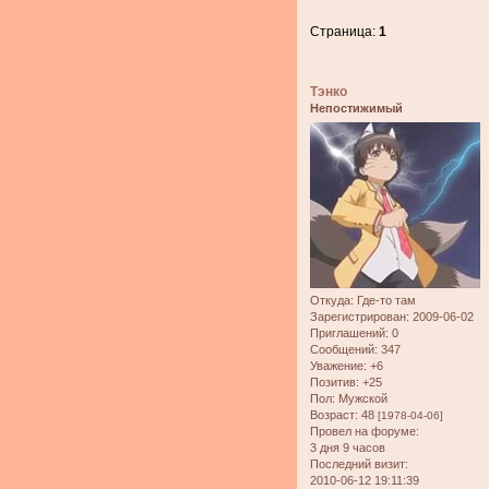
Страница:
1
Тэнко
Непостижимый
Откуда:
Где-то там
Зарегистрирован
: 2009-06-02
Приглашений:
0
Сообщений:
347
Уважение:
+6
Позитив:
+25
Пол:
Мужской
Возраст:
48
[1978-04-06]
Провел на форуме:
3 дня 9 часов
Последний визит:
2010-06-12 19:11:39