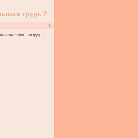
ьшая грудь ?
1
роини самая большая грудь ?