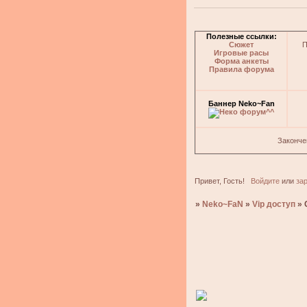
Полезные ссылки:
Сюжет
П
Игровые расы
Форма анкеты
Правила форума
Баннер Neko~Fan
Законче
Привет, Гость!
Войдите
или
за
»
Neko~FaN
»
Vip доступ
»